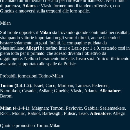
chiamano all’immediato riscatto per ritrovare brillantezza. Nell’undici
di partenza,
Adams
e Vlasic formeranno il tandem offensivo, con
Gineitis a muoversi sulla trequarti alle loro spalle.
Milan
Sul fronte opposto, il
Milan
sta trovando grande continuità nei risultati,
strappando vittorie importanti negli scontri diretti, anche facendosi
bastare solamente un goal. Infatti, la compagine guidata da
Massimiliano
Allegri
ha trafitto Inter e Lazio per 1 a 0, restando così in
piena lotta per il primato, che adesso diventa l’obiettivo da
raggiungere. Nello schieramento iniziale,
Leao
sarà l’unico riferimento
avanzato, supportato alle spalle da Pulisic.
Probabili formazioni Torino-Milan
Torino (3-4-1-2)
: Israel; Coco, Maripan, Tameze; Pedersen,
Nkounkou, Casadei, Asllani; Gineitis; Vlasic, Adams.
Allenatore
:
Baroni.
Milan (4-1-4-1)
: Maignan; Tomori, Pavlovic, Gabbia; Saelemaekers,
Ricci, Modric, Rabiot, Bartesaghi; Pulisic, Leao.
Allenatore
: Allegri.
Quote e pronostico Torino-Milan