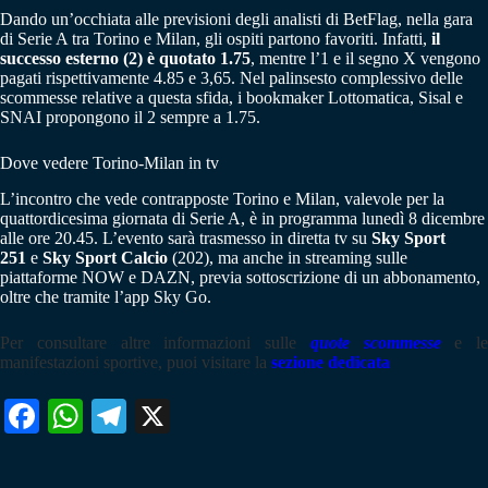
Dando un’occhiata alle previsioni degli analisti di BetFlag, nella gara
di Serie A tra Torino e Milan, gli ospiti partono favoriti. Infatti,
il
successo esterno (2) è quotato 1.75
, mentre l’1 e il segno X vengono
pagati rispettivamente 4.85 e 3,65. Nel palinsesto complessivo delle
scommesse relative a questa sfida, i bookmaker Lottomatica, Sisal e
SNAI propongono il 2 sempre a 1.75.
Dove vedere Torino-Milan in tv
L’incontro che vede contrapposte Torino e Milan, valevole per la
quattordicesima giornata di Serie A, è in programma lunedì 8 dicembre
alle ore 20.45. L’evento sarà trasmesso in diretta tv su
Sky Sport
251
e
Sky Sport Calcio
(202), ma anche in streaming sulle
piattaforme NOW e DAZN, previa sottoscrizione di un abbonamento,
oltre che tramite l’app Sky Go.
Per consultare altre informazioni sulle
quote scommesse
e le
manifestazioni sportive, puoi visitare la
sezione dedicata
Fa
W
Te
X
ce
ha
le
bo
ts
gr