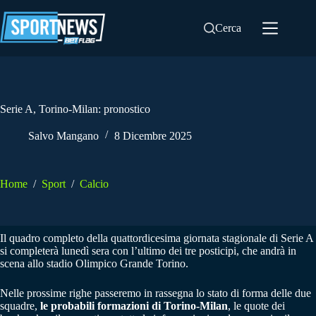
Salta
al
Cerca
contenuto
Serie A, Torino-Milan: pronostico
Salvo Mangano
8 Dicembre 2025
Home
/
Sport
/
Calcio
Il quadro completo della quattordicesima giornata stagionale di Serie A
si completerà lunedì sera con l’ultimo dei tre posticipi, che andrà in
scena allo stadio Olimpico Grande Torino.
Nelle prossime righe passeremo in rassegna lo stato di forma delle due
squadre,
le probabili formazioni di Torino-Milan
, le quote dei