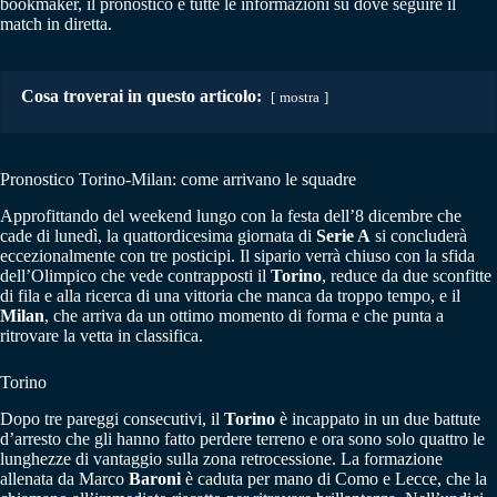
bookmaker, il pronostico e tutte le informazioni su dove seguire il
match in diretta.
Cosa troverai in questo articolo:
mostra
Pronostico Torino-Milan: come arrivano le squadre
Approfittando del weekend lungo con la festa dell’8 dicembre che
cade di lunedì, la quattordicesima giornata di
Serie A
si concluderà
eccezionalmente con tre posticipi. Il sipario verrà chiuso con la sfida
dell’Olimpico che vede contrapposti il
Torino
, reduce da due sconfitte
di fila e alla ricerca di una vittoria che manca da troppo tempo, e il
Milan
, che arriva da un ottimo momento di forma e che punta a
ritrovare la vetta in classifica.
Torino
Dopo tre pareggi consecutivi, il
Torino
è incappato in un due battute
d’arresto che gli hanno fatto perdere terreno e ora sono solo quattro le
lunghezze di vantaggio sulla zona retrocessione. La formazione
allenata da Marco
Baroni
è caduta per mano di Como e Lecce, che la