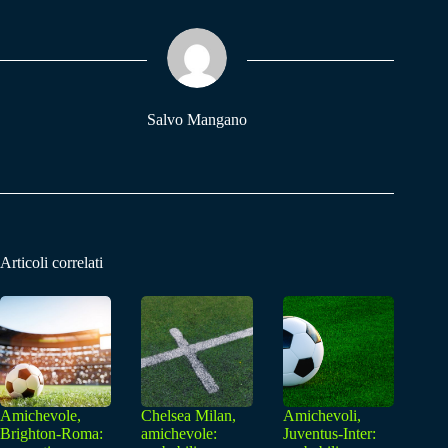
ok
A
a
pp
m
Salvo Mangano
Articoli correlati
Amichevole,
Chelsea Milan,
Amichevoli,
Brighton-Roma:
amichevole:
Juventus-Inter: