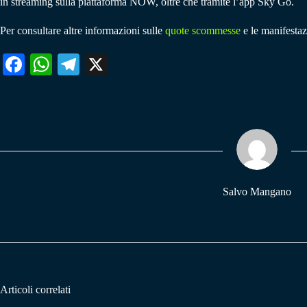
in streaming sulla piattaforma NOW, oltre che tramite l’app Sky Go.
Per consultare altre informazioni sulle
quote scommesse
e le manifestazi
Fa
W
Te
X
ce
ha
le
bo
ts
gr
ok
A
a
pp
m
Salvo Mangano
Articoli correlati