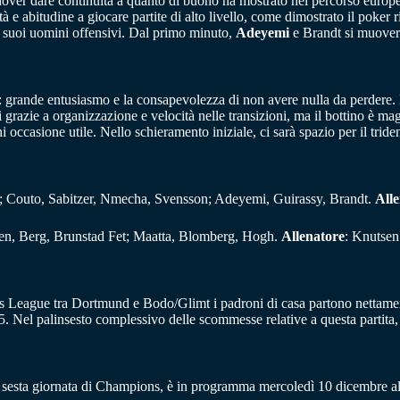
dover dare continuità a quanto di buono ha mostrato nel percorso europ
 e abitudine a giocare partite di alto livello, come dimostrato il poker ri
ei suoi uomini offensivi. Dal primo minuto,
Adeyemi
e Brandt si muovera
: grande entusiasmo e la consapevolezza di non avere nulla da perdere. 
i grazie a organizzazione e velocità nelle transizioni, ma il bottino è ma
i occasione utile. Nello schieramento iniziale, ci sarà spazio per il tri
o; Couto, Sabitzer, Nmecha, Svensson; Adeyemi, Guirassy, Brandt.
All
vjen, Berg, Brunstad Fet; Maatta, Blomberg, Hogh.
Allenatore
: Knutsen
s League tra Dortmund e Bodo/Glimt i padroni di casa partono nettamente
25. Nel palinsesto complessivo delle scommesse relative a questa parti
 sesta giornata di Champions, è in programma mercoledì 10 dicembre all