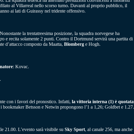
eo. La squadra tedesca ha alternato prestazioni convincenti a momenti
filato al Villarreal nello scorso turno. Davanti al proprio pubblico, il
nno ai lati di Guirassy nel tridente offensivo.
Nonostante la trentatreesima posizione, la squadra norvegese ha
gro e recita solamente 2 punti. Contro il Dortmund servirà una partita di
dente d’attacco composto da Maatta,
Blomberg
e Hogh.
enatore
: Kovac.
.
 con i favori del pronostico. Infatti,
la vittoria interna (1) è quotata
ta, i bookmaker Betsson e Netwin propongono l’1 a 1,26; Goldbet e 1.27.
e 21.00. L’evento sarà visibile su
Sky
Sport
, al canale 256, ma anche