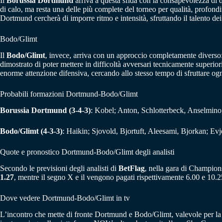
Il
Borussia Dortmund
arriva a questa sfida con la consapevolezza di 
di calo, ma resta una delle più complete del torneo per qualità, profondità
Dortmund cercherà di imporre ritmo e intensità, sfruttando il talento d
Bodo/Glimt
Il
Bodo/Glimt
, invece, arriva con un approccio completamente diverso
dimostrato di poter mettere in difficoltà avversari tecnicamente superior
enorme attenzione difensiva, cercando allo stesso tempo di sfruttare ogn
Probabili formazioni Dortmund-Bodo/Glimt
Borussia Dortmund (3-4-3)
: Kobel; Anton, Schlotterbeck, Anselmin
Bodo/Glimt (4-3-3)
: Haikin; Sjovold, Bjortuft, Aleesami, Bjorkan; E
Quote e pronostico Dortmund-Bodo/Glimt degli analisti
Secondo le previsioni degli analisti di
BetFlag
, nella gara di Champion
1.27
, mentre il segno X e il vengono pagati rispettivamente 6.00 e 10.
Dove vedere Dortmund-Bodo/Glimt in tv
L’incontro che mette di fronte Dortmund e Bodo/Glimt, valevole per la