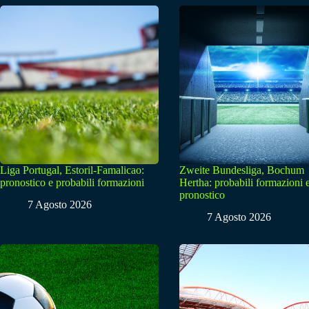
Liga Portugal, Estoril-Famalicao:
Zweite Bundesliga, Bochum
pronostico e probabili formazioni
Hertha: probabili formazioni 
pronostico
7 Agosto 2026
7 Agosto 2026