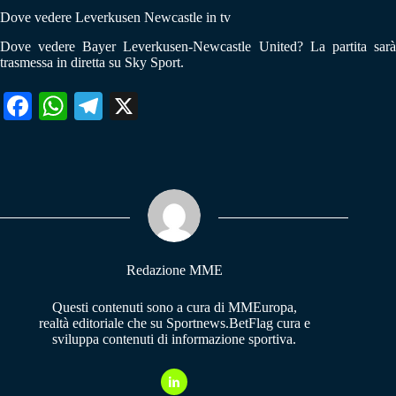
Dove vedere Leverkusen Newcastle in tv
Dove vedere Bayer Leverkusen-Newcastle United? La partita sarà
trasmessa in diretta su Sky Sport.
Fa
W
Te
X
ce
ha
le
bo
ts
gr
ok
A
a
pp
m
Redazione MME
Questi contenuti sono a cura di MMEuropa,
realtà editoriale che su Sportnews.BetFlag cura e
sviluppa contenuti di informazione sportiva.