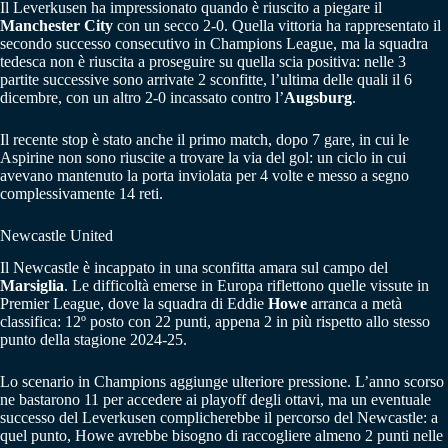
Il Leverkusen ha impressionato quando è riuscito a piegare il
Manchester City
con un secco 2-0. Quella vittoria ha rappresentato il
secondo successo consecutivo in Champions League, ma la squadra
tedesca non è riuscita a proseguire su quella scia positiva: nelle 3
partite successive sono arrivate 2 sconfitte, l’ultima delle quali il 6
dicembre, con un altro 2-0 incassato contro l’
Augsburg
.
Il recente stop è stato anche il primo match, dopo 7 gare, in cui le
Aspirine non sono riuscite a trovare la via del gol: un ciclo in cui
avevano mantenuto la porta inviolata per 4 volte e messo a segno
complessivamente 14 reti.
Newcastle United
Il Newcastle è incappato in una sconfitta amara sul campo del
Marsiglia
. Le difficoltà emerse in Europa riflettono quelle vissute in
Premier League, dove la squadra di Eddie
Howe
arranca a metà
classifica: 12º posto con 22 punti, appena 2 in più rispetto allo stesso
punto della stagione 2024-25.
Lo scenario in Champions aggiunge ulteriore pressione. L’anno scorso
ne bastarono 11 per accedere ai playoff degli ottavi, ma un eventuale
successo del Leverkusen complicherebbe il percorso del Newcastle: a
quel punto, Howe avrebbe bisogno di raccogliere almeno 2 punti nelle