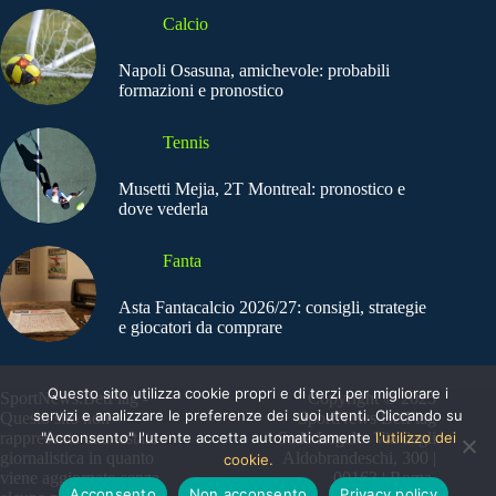
Calcio
Napoli Osasuna, amichevole: probabili
formazioni e pronostico
Tennis
Musetti Mejia, 2T Montreal: pronostico e
dove vederla
Fanta
Asta Fantacalcio 2026/27: consigli, strategie
e giocatori da comprare
Questo sito utilizza cookie propri e di terzi per migliorare i
SportNews.BetFlag -
Copyright © 2025
servizi e analizzare le preferenze dei suoi utenti. Cliccando su
Questo sito non
SportNews BetFlag
"Acconsento" l'utente accetta automaticamente
l'utilizzo dei
rappresenta una testata
Sede Legale: Via degli
giornalistica in quanto
Aldobrandeschi, 300 |
cookie.
viene aggiornato senza
00163 | Roma
Acconsento
Non acconsento
Privacy policy