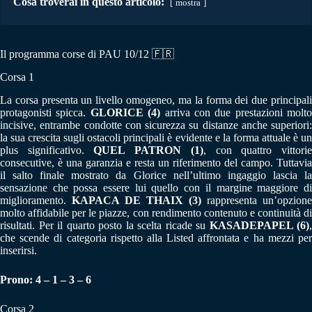
Cosa troverai in questo articolo:
mostra
Il programma corse di PAU 10/12
🇫🇷
Corsa 1
La corsa presenta un livello omogeneo, ma la forma dei due principali
protagonisti spicca.
GLORICE (4)
arriva con due prestazioni molto
incisive, entrambe condotte con sicurezza su distanze anche superiori:
la sua crescita sugli ostacoli principali è evidente e la forma attuale è un
plus significativo.
QUEL PATRON (1)
, con quattro vittori
consecutive, è una garanzia e resta un riferimento del campo. Tuttavia
il salto finale mostrato da Glorice nell’ultimo ingaggio lascia la
sensazione che possa essere lui quello con il margine maggiore di
miglioramento.
KAPACA DE THAIX (3)
rappresenta un’opzione
molto affidabile per le piazze, con rendimento contenuto e continuità di
risultati. Per il quarto posto la scelta ricade su
KASADEPAPEL (6)
,
che scende di categoria rispetto alla Listed affrontata e ha mezzi per
inserirsi.
Prono: 4 – 1 – 3 – 6
Corsa 2