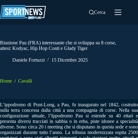
Salta
al
Cerca
contenuto
Riunione Pau (FRA) interessante che si sviluppa su 8 corse,
attesi: Kodyac, Hip Hop Conti e Glady Tiger
Daniele Fortuzzi
15 Dicembre 2025
Home
/
Cavalli
L’ippodromo di Pont-Long, a Pau, fu inaugurato nel 1842, costruito
sulla terra concessa dalla città a una compagnia di corse. Nella sua
configurazione attuale, l’Ippodromo Pau si estende su 40 ettari e
presenta diversi tracciati in sabbia o in erba, piste idonee a specialità
diverse. Sono circa 20 i meeting che si disputano in questa sede e sono
organizzati durante tutto l’anno. La tribuna modernizzata ospita 2500
spettatori e sono stati allestiti ristoranti e sale riunioni molto attuali e