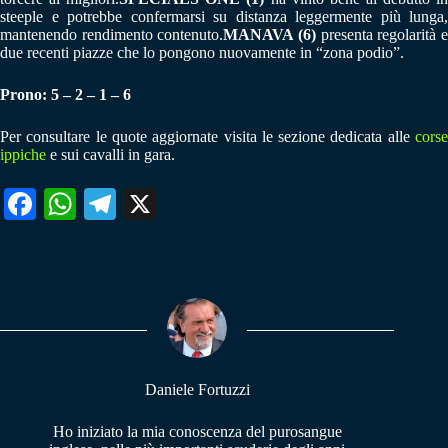
steeple e potrebbe confermarsi su distanza leggermente più lunga,
mantenendo rendimento contenuto.
MANAVA (6)
presenta regolarità 
due recenti piazze che lo pongono nuovamente in “zona podio”.
Prono: 5 – 2 – 1 – 6
Per consultare le quote aggiornate visita le sezione dedicata alle
corse
ippiche
e sui cavalli in gara.
Fa
W
Te
X
ce
ha
le
bo
ts
gr
ok
A
a
pp
m
Daniele Fortuzzi
Ho iniziato la mia conoscenza del purosangue