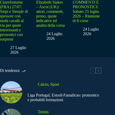
Clairefontaine
Elizabeth Stakes
COMMENTI E
(FRA) 27/07:
– Ascot (UK):
PRONOSTICI:
Siepi e Steeple di
attori, commenti,
Sabato 25 luglio
spessore con
prono, quote
2026 – Riunione
molti cavalli al
indicative ed
di 8 corse
via per quote
analisi della corsa
24 Luglio
interessanti e
24 Luglio
2026
pronostici con
2026
sorprese
27 Luglio
2026
Di tendenza
Calcio
,
Sport
Liga Portugal, Estoril-Famalicao: pronostico
e probabili formazioni
Tennis