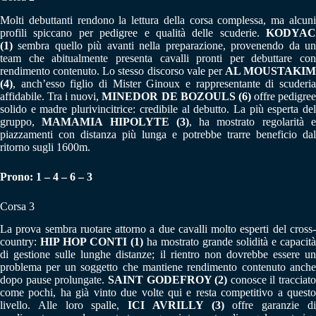
Molti debuttanti rendono la lettura della corsa complessa, ma alcuni
profili spiccano per pedigree e qualità delle scuderie.
KODYAC
(1)
sembra quello più avanti nella preparazione, provenendo da un
team che abitualmente presenta cavalli pronti per debuttare con
rendimento contenuto. Lo stesso discorso vale per
AL MOUSTAKIM
(4)
, anch’esso figlio di Mister Ginoux e rappresentante di scuderia
affidabile. Tra i nuovi,
MINEDOR DE BOZOULS (6)
offre pedigre
solido e madre plurivincitrice: credibile al debutto. La più esperta del
gruppo,
MAMAMIA HIPOLYTE (3)
, ha mostrato regolarità 
piazzamenti con distanza più lunga e potrebbe trarre beneficio dal
ritorno sugli 1600m.
Prono: 1 – 4 – 6 – 3
Corsa 3
La prova sembra ruotare attorno a due cavalli molto esperti del cross-
country:
HIP HOP CONTI (1)
ha mostrato grande solidità e capacità
di gestione sulle lunghe distanze; il rientro non dovrebbe essere un
problema per un soggetto che mantiene rendimento contenuto anche
dopo pause prolungate.
SAINT GODEFROY (2)
conosce il tracciato
come pochi, ha già vinto due volte qui e resta competitivo a questo
livello. Alle loro spalle,
ICI AVRILLY (3)
offre garanzie d