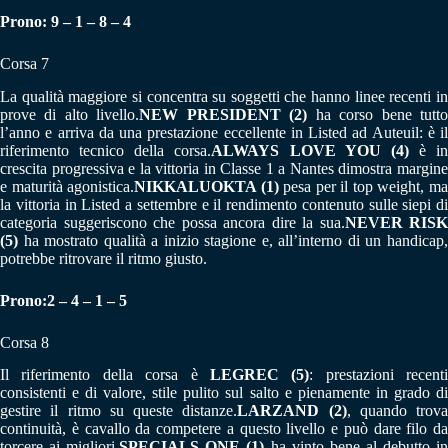
Prono: 9 – 1 – 8 – 4
Corsa 7
La qualità maggiore si concentra su soggetti che hanno linee recenti in
prove di alto livello.
NEW PRESIDENT (2)
ha corso bene tutt
l’anno e arriva da una prestazione eccellente in Listed ad Auteuil: è il
riferimento tecnico della corsa.
ALWAYS LOVE YOU (4)
è in
crescita progressiva e la vittoria in Classe 1 a Nantes dimostra margine
e maturità agonistica.
NIKKALUOKTA (1)
pesa per il top weight, m
la vittoria in Listed a settembre e il rendimento contenuto sulle siepi di
categoria suggeriscono che possa ancora dire la sua.
NEVER RISK
(5)
ha mostrato qualità a inizio stagione e, all’interno di un handicap,
potrebbe ritrovare il ritmo giusto.
Prono:2 – 4 – 1 – 5
Corsa 8
Il riferimento della corsa è
LEGREC (5)
: prestazioni recenti
consistenti e di valore, stile pulito sul salto e pienamente in grado di
gestire il ritmo su queste distanze.
LARZAND (2)
, quando trova
continuità, è cavallo da competere a questo livello e può dare filo da
torcere ai migliori.
SPECIALS ONE (1)
ha vinto bene al debutto i