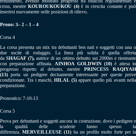
rendimento, avendo mostrato progressi tra ostacoli regolamentari e
cross, mentre
KOUROUKOUKOU (4)
è in crescita costante e pu
inserirsi nuovamente nelle posizioni di rilievo.
Prono: 3– 2 – 1 – 4
Corsa 4
La corsa presenta un mix tra debuttanti ben nati e soggetti con una o
due uscite di rodaggio. La linea più solida è quella offerta
da
SHAGAF (7),
autrice di un ottimo debutto sui 2000m e rientrant
con preparazione affinata.
AINHOA GOLDWIN (10)
è attesa in
progresso rispetto al debutto, mentre
PRINCESS RAQIYAH
(13)
porta un pedigree decisamente interessante per queste prove
condizionate. Tra i maschi,
HILAL (5)
appare quello più avanti nell
preparazione.
Pronostico: 7-10-13
Corsa 5
Prova per debuttanti e soggetti ancora in costruzione, dove i pedigree e
la qualità delle scuderie fanno spesso la
differenza.
MERVEILLEUSE (11)
ha un profilo molto forte per l