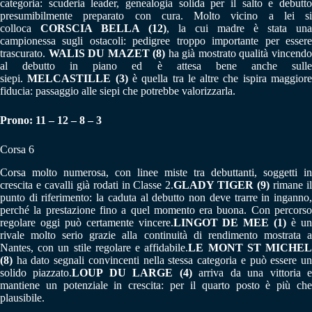
categoria: scuderia leader, genealogia solida per il salto e debutto
presumibilmente preparato con cura. Molto vicino a lei si
colloca
CORSCIA BELLA (12)
, la cui madre è stata una
campionessa sugli ostacoli: pedigree troppo importante per essere
trascurato.
WALIS DU MAZET (8)
ha già mostrato qualità vincend
al debutto in piano ed è attesa bene anche sulle
siepi.
MELCASTILLE (3)
è quella tra le altre che ispira maggior
fiducia: passaggio alle siepi che potrebbe valorizzarla.
Prono: 11 – 12 – 8 – 3
Corsa 6
Corsa molto numerosa, con linee miste tra debuttanti, soggetti in
crescita e cavalli già rodati in Classe 2.
GLADY TIGER (9)
rimane i
punto di riferimento: la caduta al debutto non deve trarre in inganno,
perché la prestazione fino a quel momento era buona. Con percorso
regolare oggi può certamente vincere.
LINGOT DE MEE (1)
è u
rivale molto serio grazie alla continuità di rendimento mostrata a
Nantes, con un stile regolare e affidabile.
LE MONT ST MICHE
(8)
ha dato segnali convincenti nella stessa categoria e può essere un
solido piazzato.
LOUP DU LARGE (4)
arriva da una vittoria 
mantiene un potenziale in crescita: per il quarto posto è più che
plausibile.