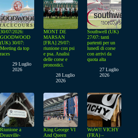
30/07/2026:
MONT DE
Southwell (UK)
GOODWOOD
MARSAN
27/07: tanti
(UK) 30/07:
[FRA] 29/07:
partenti per un
Meeting da top
riunione con psi
lunedì di corse
races
e psa. Analisi
con arrivi da
delle corse e
quota alta
29 Luglio
pronostici.
2026
27 Luglio
28 Luglio
2026
2026
Riunione a
King George VI
WoW!! VICHY
Deauville-
And Queen
(FRA) –