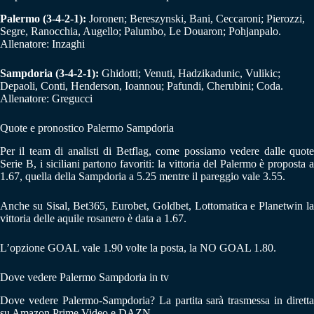
Palermo (3-4-2-1):
Joronen; Bereszynski, Bani, Ceccaroni; Pierozzi,
Segre, Ranocchia, Augello; Palumbo, Le Douaron; Pohjanpalo.
Allenatore: Inzaghi
Sampdoria (3-4-2-1):
Ghidotti; Venuti, Hadzikadunic, Vulikic;
Depaoli, Conti, Henderson, Ioannou; Pafundi, Cherubini; Coda.
Allenatore: Gregucci
Quote e pronostico Palermo Sampdoria
Per il team di analisti di Betflag, come possiamo vedere dalle quote
Serie B, i siciliani partono favoriti: la vittoria del Palermo è proposta a
1.67, quella della Sampdoria a 5.25 mentre il pareggio vale 3.55.
Anche su Sisal, Bet365, Eurobet, Goldbet, Lottomatica e Planetwin la
vittoria delle aquile rosanero è data a 1.67.
L’opzione GOAL vale 1.90 volte la posta, la NO GOAL 1.80.
Dove vedere Palermo Sampdoria in tv
Dove vedere Palermo-Sampdoria? La partita sarà trasmessa in diretta
su Amazon Prime Video e DAZN.