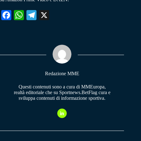
Fa
W
Te
X
ce
ha
le
bo
ts
gr
ok
A
a
pp
m
Redazione MME
Questi contenuti sono a cura di MMEuropa,
realtà editoriale che su Sportnews.BetFlag cura e
sviluppa contenuti di informazione sportiva.