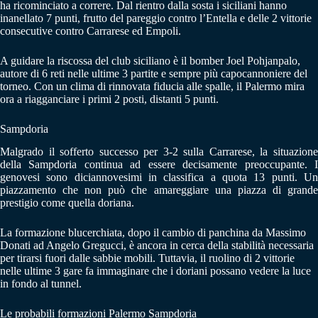
ha ricominciato a correre. Dal rientro dalla sosta i siciliani hanno
inanellato 7 punti, frutto del pareggio contro l’Entella e delle 2 vittorie
consecutive contro Carrarese ed Empoli.
A guidare la riscossa del club siciliano è il bomber Joel Pohjanpalo,
autore di 6 reti nelle ultime 3 partite e sempre più capocannoniere del
torneo. Con un clima di rinnovata fiducia alle spalle, il Palermo mira
ora a riagganciare i primi 2 posti, distanti 5 punti.
Sampdoria
Malgrado il sofferto successo per 3-2 sulla Carrarese, la situazione
della Sampdoria continua ad essere decisamente preoccupante. I
genovesi sono diciannovesimi in classifica a quota 13 punti. Un
piazzamento che non può che amareggiare una piazza di grande
prestigio come quella doriana.
La formazione blucerchiata, dopo il cambio di panchina da Massimo
Donati ad Angelo Gregucci, è ancora in cerca della stabilità necessaria
per tirarsi fuori dalle sabbie mobili. Tuttavia, il ruolino di 2 vittorie
nelle ultime 3 gare fa immaginare che i doriani possano vedere la luce
in fondo al tunnel.
Le probabili formazioni Palermo Sampdoria