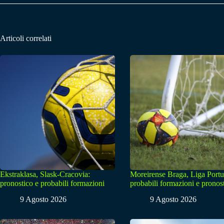
Articoli correlati
Ekstraklasa, Slask-Cracovia:
Moreirense Braga, Liga Portu
pronostico e probabili formazioni
probabili formazioni e pronos
9 Agosto 2026
9 Agosto 2026