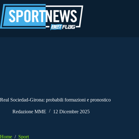
Salta
al
contenuto
Real Sociedad-Girona: probabili formazioni e pronostico
Redazione MME
12 Dicembre 2025
Home
/
Sport