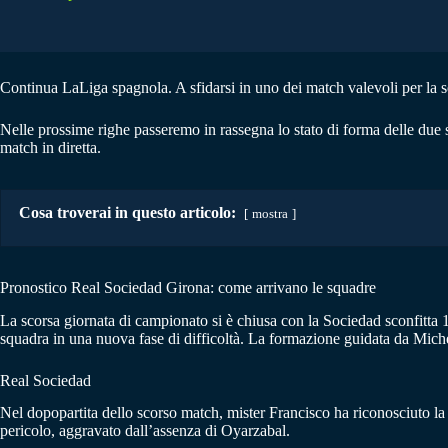
Continua LaLiga spagnola. A sfidarsi in uno dei match valevoli per l
Nelle prossime righe passeremo in rassegna lo stato di forma delle due
match in diretta.
Cosa troverai in questo articolo:
mostra
Pronostico Real Sociedad Girona: come arrivano le squadre
La scorsa giornata di campionato si è chiusa con la Sociedad sconfitta 1
squadra in una nuova fase di difficoltà. La formazione guidata da Michel
Real Sociedad
Nel dopopartita dello scorso match, mister Francisco ha riconosciuto la p
pericolo, aggravato dall’assenza di Oyarzabal.