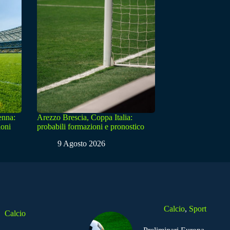
enna:
Arezzo Brescia, Coppa Italia:
ioni
probabili formazioni e pronostico
9 Agosto 2026
Calcio
,
Sport
Calcio