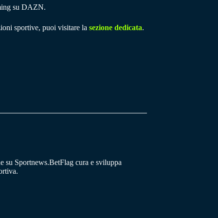
eaming su DAZN.
ioni sportive, puoi visitare la
sezione dedicata
.
he su Sportnews.BetFlag cura e sviluppa
rtiva.