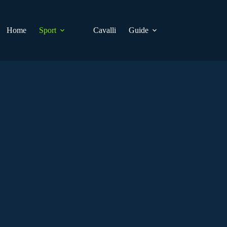
Home
Sport
Cavalli
Guide