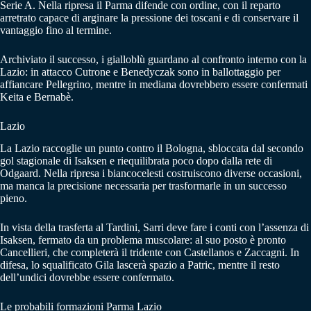
Serie A. Nella ripresa il Parma difende con ordine, con il reparto
arretrato capace di arginare la pressione dei toscani e di conservare il
vantaggio fino al termine.
Archiviato il successo, i gialloblù guardano al confronto interno con la
Lazio: in attacco Cutrone e Benedyczak sono in ballottaggio per
affiancare Pellegrino, mentre in mediana dovrebbero essere confermati
Keita e Bernabè.
Lazio
La Lazio raccoglie un punto contro il Bologna, sbloccata dal secondo
gol stagionale di Isaksen e riequilibrata poco dopo dalla rete di
Odgaard. Nella ripresa i biancocelesti costruiscono diverse occasioni,
ma manca la precisione necessaria per trasformarle in un successo
pieno.
In vista della trasferta al Tardini, Sarri deve fare i conti con l’assenza di
Isaksen, fermato da un problema muscolare: al suo posto è pronto
Cancellieri, che completerà il tridente con Castellanos e Zaccagni. In
difesa, lo squalificato Gila lascerà spazio a Patric, mentre il resto
dell’undici dovrebbe essere confermato.
Le probabili formazioni Parma Lazio