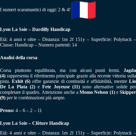
I numeri scaramantici di oggi: 2 & 4!
Lyon La Soie – Dardilly Handicap
Età: 4 anni e oltre – Distanza: 1m 2f 151y – Superficie: Polytrack –
Classe: Handicap – Numero partenti: 14
Analisi della corsa
Corsa piuttosto equilibrata, ma con alcuni punti fermi.
Jagda
(4)
rappresenta il riferimento principale grazie alla recente vittoria sulla
pista.
Exhit (6)
offre garanzie di continuità e affidabilità, mentre
Li
De La Plata (2)
e
Fete Joyeuse (11)
sono alternative solide pe
completare il quadro. Attenzione anche a
Momo Nelson (1)
e
Skippe
(9)
per le combinazioni più ampie.
Prono:
4 – 6 – 2 – 11
Lyon La Soie – Clôture Handicap
Età: 4 anni e oltre – Distanza: 1m 2f 151y – Superficie: Polytrack –