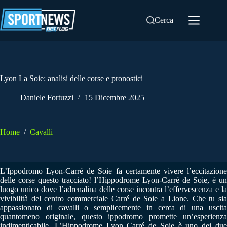
Salta
al
Cerca
contenuto
Lyon La Soie: analisi delle corse e pronostici
Daniele Fortuzzi
15 Dicembre 2025
Home
/
Cavalli
L’Ippodromo Lyon-Carré de Soie fa certamente vivere l’eccitazione
delle corse questo tracciato! l’Hippodrome Lyon-Carré de Soie, è un
luogo unico dove l’adrenalina delle corse incontra l’effervescenza e la
vivibilità del centro commerciale Carré de Soie a Lione. Che tu sia
appassionato di cavalli o semplicemente in cerca di una uscita
quantomeno originale, questo ippodromo promette un’esperienza
indimenticabile. L’Hippodrome Lyon Carré de Soie è uno dei due