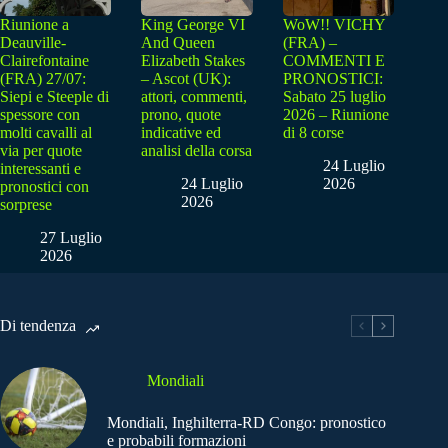
Riunione a
King George VI
WoW!! VICHY
Deauville-
And Queen
(FRA) –
Clairefontaine
Elizabeth Stakes
COMMENTI E
(FRA) 27/07:
– Ascot (UK):
PRONOSTICI:
Siepi e Steeple di
attori, commenti,
Sabato 25 luglio
spessore con
prono, quote
2026 – Riunione
molti cavalli al
indicative ed
di 8 corse
via per quote
analisi della corsa
24 Luglio
interessanti e
24 Luglio
2026
pronostici con
2026
sorprese
27 Luglio
2026
Di tendenza
Mondiali
Mondiali, Inghilterra-RD Congo: pronostico
e probabili formazioni