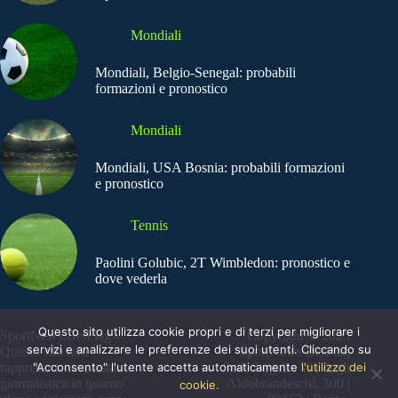
Mondiali
Mondiali, Belgio-Senegal: probabili
formazioni e pronostico
Mondiali
Mondiali, USA Bosnia: probabili formazioni
e pronostico
Tennis
Paolini Golubic, 2T Wimbledon: pronostico e
dove vederla
Questo sito utilizza cookie propri e di terzi per migliorare i
SportNews.BetFlag -
Copyright © 2025
servizi e analizzare le preferenze dei suoi utenti. Cliccando su
Questo sito non
SportNews BetFlag
"Acconsento" l'utente accetta automaticamente
l'utilizzo dei
rappresenta una testata
Sede Legale: Via degli
giornalistica in quanto
Aldobrandeschi, 300 |
cookie.