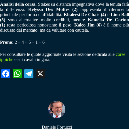
Analisi della corsa.
Stakes su distanza impegnativa dove la tenuta far
la differenza.
Kelyssa Des Mottes (2)
rappresenta il riferimento
principale per forma e affidabilità.
Khaleesi De Chais (4)
e
Lino Bal
(5)
sono alternative molto credibili, mentre
Kamelia De Corton
(1)
resta pericolosa nonostante il peso.
Kaleo Jim (6)
è il nome pi
discusso dal mercato, ma da valutare con cautela.
Prono:
2 – 4 – 5 – 1 – 6
Per consultare le quote aggiornate visita le sezione dedicata alle
corse
ippiche
e sui cavalli in gara.
Fa
W
Te
X
ce
ha
le
bo
ts
gr
ok
A
a
pp
m
Daniele Fortuzzi