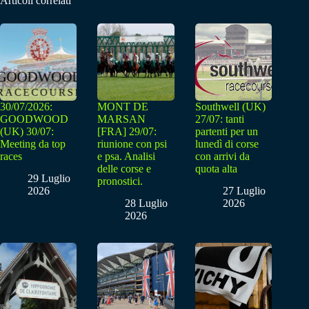
Articoli correlati
30/07/2026:
MONT DE
Southwell (UK)
GOODWOOD
MARSAN
27/07: tanti
(UK) 30/07:
[FRA] 29/07:
partenti per un
Meeting da top
riunione con psi
lunedì di corse
races
e psa. Analisi
con arrivi da
delle corse e
quota alta
29 Luglio
pronostici.
2026
27 Luglio
28 Luglio
2026
2026