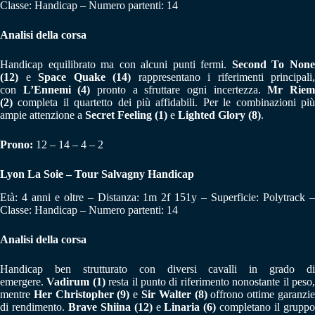
Classe: Handicap – Numero partenti: 14
Analisi della corsa
Handicap equilibrato ma con alcuni punti fermi.
Second To Non
(12)
e
Space Quake (14)
rappresentano i riferimenti principali,
con
L’Ennemi (4)
pronto a sfruttare ogni incertezza.
Mr Rie
(2)
completa il quartetto dei più affidabili. Per le combinazioni più
ampie attenzione a
Secret Feeling (1)
e
Lighted Glory (8)
.
Prono:
12 – 14 – 4 – 2
Lyon La Soie – Tour Salvagny Handicap
Età: 4 anni e oltre – Distanza: 1m 2f 151y – Superficie: Polytrack –
Classe: Handicap – Numero partenti: 14
Analisi della corsa
Handicap ben strutturato con diversi cavalli in grado di
emergere.
Vadirum (1)
resta il punto di riferimento nonostante il peso
mentre
Her Christopher (9)
e
Sir Walter (8)
offrono ottime garanzi
di rendimento.
Brave Shiina (12)
e
Linaria (6)
completano il grupp