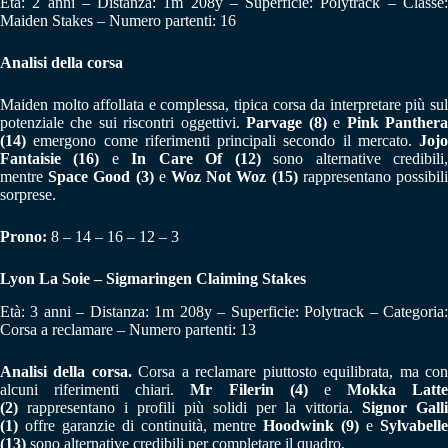
Età: 2 anni – Distanza: 1m 208y – Superficie: Polytrack – Classe:
Maiden Stakes – Numero partenti: 16
Analisi della corsa
Maiden molto affollata e complessa, tipica corsa da interpretare più sul
potenziale che sui riscontri oggettivi.
Parvage (8)
e
Pink Panther
(14)
emergono come riferimenti principali secondo il mercato.
Jojo
Fantaisie (16)
e
In Care Of (12)
sono alternative credibili
mentre
Space Good (3)
e
Woz Not Woz (15)
rappresentano possibil
sorprese.
Prono:
8 – 14 – 16 – 12 – 3
Lyon La Soie – Sigmaringen Claiming Stakes
Età: 3 anni – Distanza: 1m 208y – Superficie: Polytrack – Categoria:
Corsa a reclamare – Numero partenti: 13
Analisi della corsa.
Corsa a reclamare piuttosto equilibrata, ma co
alcuni riferimenti chiari.
Mr Filerin (4)
e
Mokka Latte
(2)
rappresentano i profili più solidi per la vittoria.
Signor Galli
(1)
offre garanzie di continuità, mentre
Hoodwink (9)
e
Sylvabell
(13)
sono alternative credibili per completare il quadro.