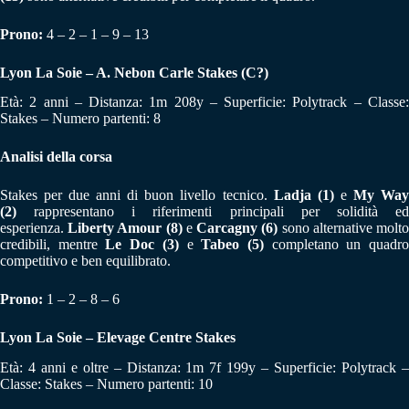
Prono:
4 – 2 – 1 – 9 – 13
Lyon La Soie – A. Nebon Carle Stakes (C?)
Età: 2 anni – Distanza: 1m 208y – Superficie: Polytrack – Classe:
Stakes – Numero partenti: 8
Analisi della corsa
Stakes per due anni di buon livello tecnico.
Ladja (1)
e
My Wa
(2)
rappresentano i riferimenti principali per solidità ed
esperienza.
Liberty Amour (8)
e
Carcagny (6)
sono alternative molt
credibili, mentre
Le Doc (3)
e
Tabeo (5)
completano un quadr
competitivo e ben equilibrato.
Prono:
1 – 2 – 8 – 6
Lyon La Soie – Elevage Centre Stakes
Età: 4 anni e oltre – Distanza: 1m 7f 199y – Superficie: Polytrack –
Classe: Stakes – Numero partenti: 10