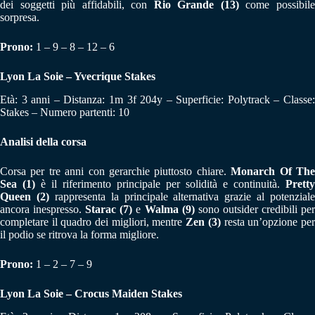
dei soggetti più affidabili, con
Rio Grande (13)
come possibil
sorpresa.
Prono:
1 – 9 – 8 – 12 – 6
Lyon La Soie – Yvecrique Stakes
Età: 3 anni – Distanza: 1m 3f 204y – Superficie: Polytrack – Classe:
Stakes – Numero partenti: 10
Analisi della corsa
Corsa per tre anni con gerarchie piuttosto chiare.
Monarch Of Th
Sea (1)
è il riferimento principale per solidità e continuità.
Pretty
Queen (2)
rappresenta la principale alternativa grazie al potenziale
ancora inespresso.
Starac (7)
e
Walma (9)
sono outsider credibili pe
completare il quadro dei migliori, mentre
Zen (3)
resta un’opzione pe
il podio se ritrova la forma migliore.
Prono:
1 – 2 – 7 – 9
Lyon La Soie – Crocus Maiden Stakes