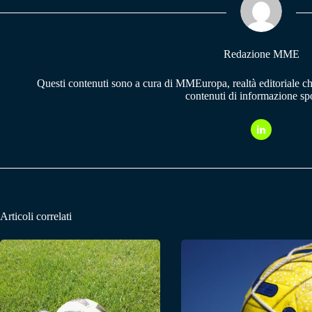
pp
m
Redazione MME
Questi contenuti sono a cura di MMEuropa, realtà editoriale c
contenuti di informazione spo
Articoli correlati