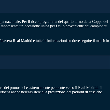
ppa nazionale. Per il ricco programma del quarto turno della Coppa del
e rappresenta un’occasione unica per i club proveniente dei campionati
Talavera Real Madrid e tutte le informazioni su dove seguire il match in
vore dei pronostici è estremamente pendente verso il Real Madrid. Il
iosità anche nell’assistere alla prestazione dei padroni di casa che