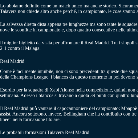
Lo abbiamo definito come un match unico ma anche storico. Sicuramente un
Talavera non chiede altro anche perché, in campionato, le cose stanno 
La salvezza diretta dista appena tre lunghezze ma sono tante le squadr
nove le sconfitte in campionato e, dopo quattro consecutive nelle ultime 
Il miglior biglietto da visita per affrontare il Real Madrid. Tra i singol
2-1 contro il Malaga.
Real Madrid
Come è facilmente intuibile, non ci sono precedenti tra queste due squad
della Champions League, i blancos da questo momento in poi devono solo
Esordio per la squadra di Xabi Alonso nella competizione, quindi non ci
settimana. Adesso i blancos si trovano a quota 39 punti con quattro lungh
Il Real Madrid può vantare il capocannoniere del campionato: Mbappè è l
assist. Ancora sottotono, invece, Bellingham che ha contribuito con tre re
linee” nella formazione titolare.
Le probabili formazioni Talavera Real Madrid