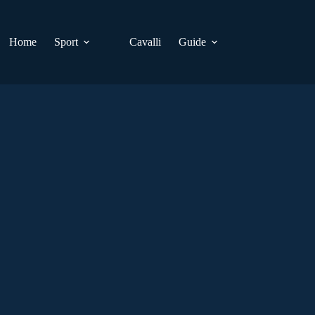
Home
Sport
Cavalli
Guide