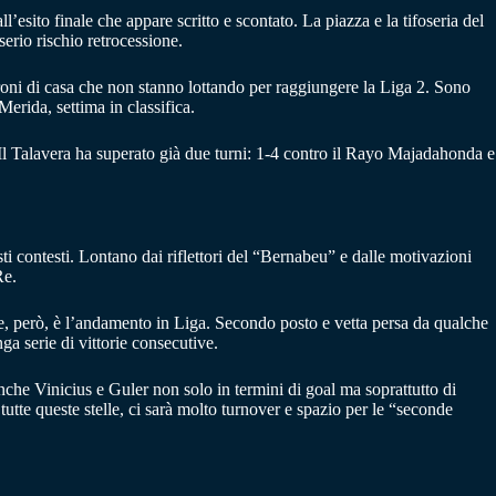
sito finale che appare scritto e scontato. La piazza e la tifoseria del
erio rischio retrocessione.
oni di casa che non stanno lottando per raggiungere la Liga 2. Sono
erida, settima in classifica.
ta. Il Talavera ha superato già due turni: 1-4 contro il Rayo Majadahonda e
ti contesti. Lontano dai riflettori del “Bernabeu” e dalle motivazioni
Re.
e, però, è l’andamento in Liga. Secondo posto e vetta persa da qualche
ga serie di vittorie consecutive.
che Vinicius e Guler non solo in termini di goal ma soprattutto di
 tutte queste stelle, ci sarà molto turnover e spazio per le “seconde