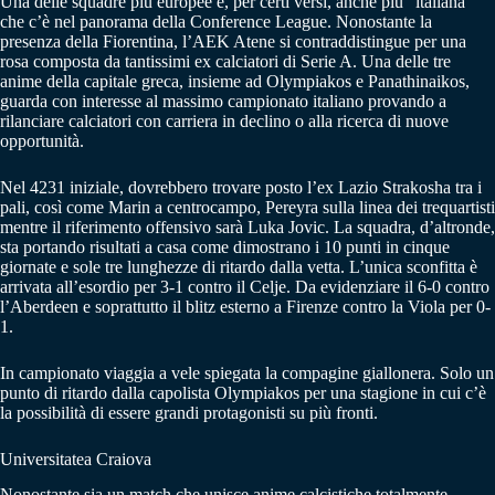
Una delle squadre più europee e, per certi versi, anche più “italiana”
che c’è nel panorama della Conference League. Nonostante la
presenza della Fiorentina, l’AEK Atene si contraddistingue per una
rosa composta da tantissimi ex calciatori di Serie A. Una delle tre
anime della capitale greca, insieme ad Olympiakos e Panathinaikos,
guarda con interesse al massimo campionato italiano provando a
rilanciare calciatori con carriera in declino o alla ricerca di nuove
opportunità.
Nel 4231 iniziale, dovrebbero trovare posto l’ex Lazio Strakosha tra i
pali, così come Marin a centrocampo, Pereyra sulla linea dei trequartisti
mentre il riferimento offensivo sarà Luka Jovic. La squadra, d’altronde,
sta portando risultati a casa come dimostrano i 10 punti in cinque
giornate e sole tre lunghezze di ritardo dalla vetta. L’unica sconfitta è
arrivata all’esordio per 3-1 contro il Celje. Da evidenziare il 6-0 contro
l’Aberdeen e soprattutto il blitz esterno a Firenze contro la Viola per 0-
1.
In campionato viaggia a vele spiegata la compagine giallonera. Solo un
punto di ritardo dalla capolista Olympiakos per una stagione in cui c’è
la possibilità di essere grandi protagonisti su più fronti.
Universitatea Craiova
Nonostante sia un match che unisce anime calcistiche totalmente