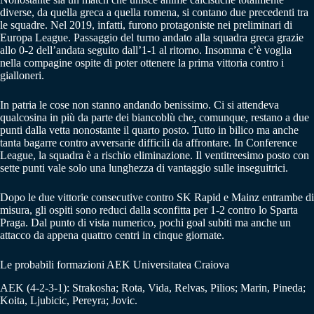
diverse, da quella greca a quella romena, si contano due precedenti tra
le squadre. Nel 2019, infatti, furono protagoniste nei preliminari di
Europa League. Passaggio del turno andato alla squadra greca grazie
allo 0-2 dell’andata seguito dall’1-1 al ritorno. Insomma c’è voglia
nella compagine ospite di poter ottenere la prima vittoria contro i
gialloneri.
In patria le cose non stanno andando benissimo. Ci si attendeva
qualcosina in più da parte dei biancoblù che, comunque, restano a due
punti dalla vetta nonostante il quarto posto. Tutto in bilico ma anche
tanta bagarre contro avversarie difficili da affrontare. In Conference
League, la squadra è a rischio eliminazione. Il ventitreesimo posto con
sette punti vale solo una lunghezza di vantaggio sulle inseguitrici.
Dopo le due vittorie consecutive contro SK Rapid e Mainz entrambe di
misura, gli ospiti sono reduci dalla sconfitta per 1-2 contro lo Sparta
Praga. Dal punto di vista numerico, pochi goal subiti ma anche un
attacco da appena quattro centri in cinque giornate.
Le probabili formazioni AEK Universitatea Craiova
AEK (4-2-3-1): Strakosha; Rota, Vida, Relvas, Pilios; Marin, Pineda;
Koita, Ljubicic, Pereyra; Jovic.