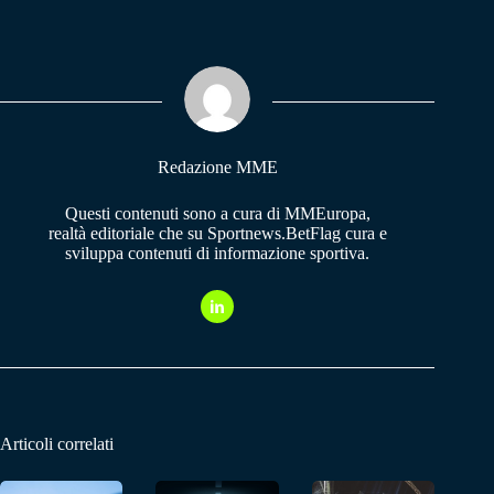
bo
ts
gr
ok
A
a
pp
m
Redazione MME
Questi contenuti sono a cura di MMEuropa,
realtà editoriale che su Sportnews.BetFlag cura e
sviluppa contenuti di informazione sportiva.
Articoli correlati