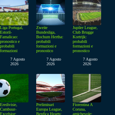
Liga Portugal,
Zweite
Jupiler League,
Estoril-
Bundesliga,
Club Brugge
Famalicao:
Bochum Hertha:
Kortrijk:
pronostico e
probabili
probabili
probabili
formazioni e
formazioni e
formazioni
pronostico
pronostico
7 Agosto
7 Agosto
7 Agosto
2026
2026
2026
Eredivisie,
Preliminari
Fiorentina A
Cambuur-
Europa League,
Coruna,
Excelsior:
Benfica Hearts:
amichevole: