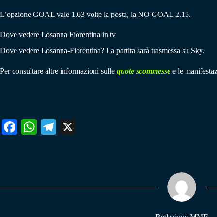
L’opzione GOAL vale 1.63 volte la posta, la NO GOAL 2.15.
Dove vedere Losanna Fiorentina in tv
Dove vedere Losanna-Fiorentina? La partita sarà trasmessa su Sky.
Per consultare altre informazioni sulle
quote scommesse
e le manifestaz
Fa
W
Te
X
ce
ha
le
bo
ts
gr
ok
A
a
pp
m
Redazione MME