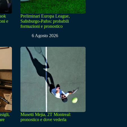
Paok
Preliminari Europa League,
oni e
Salisburgo-Pafos: probabili
formazioni e pronostico
6 Agosto 2026
sigli,
Musetti Mejia, 2T Montreal:
are
pronostico e dove vederla