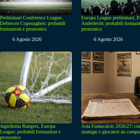
Preliminari Conference League,
Europa League preliminari, 
Debrecen Copenaghen: probabili
Anderlecht: probabili formazi
formazioni e pronostico
pronostico
6 Agosto 2026
6 Agosto 2026
Jagiellonia Rangers, Europa
Asta Fantacalcio 2026/27: con
League: probabili formazioni e
strategie e giocatori da compr
pronostico