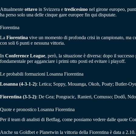
Attualmente
ottavo
in Svizzera e
tredicesimo
nel girone europeo, punta
ha perso solo una delle cinque gare europee fin qui disputate.
Fiorentina
La
Fiorentina
vive un momento di profonda crisi in campionato, ma cerca
con soli 6 punti e nessuna vittoria.
In
Conference League
, però, la situazione è diversa: dopo il successo
fondamentale per agganciare i primi otto posti ed evitare i playoff.
Le probabili formazioni Losanna Fiorentina
Losanna (4-3-1-2)
: Letica; Soppy, Mouanga, Okoh, Poaty; Butler-Oye
Fiorentina (3-5-2)
: De Gea; Pongracic, Ranieri, Comusso; Dodô, Ndour
Quote e pronostico Losanna Fiorentina
Per il team di analisti di Betflag, come possiamo vedere dalle quote Con
Anche su Goldbet e Planetwin la vittoria della Fiorentina è data a 2.10.