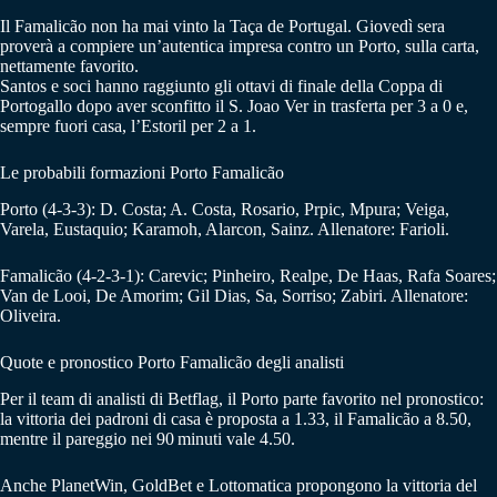
Il Famalicão non ha mai vinto la Taça de Portugal. Giovedì sera
proverà a compiere un’autentica impresa contro un Porto, sulla carta,
nettamente favorito.
Santos e soci hanno raggiunto gli ottavi di finale della Coppa di
Portogallo dopo aver sconfitto il S. Joao Ver in trasferta per 3 a 0 e,
sempre fuori casa, l’Estoril per 2 a 1.
Le probabili formazioni Porto Famalicão
Porto (4-3-3): D. Costa; A. Costa, Rosario, Prpic, Mpura; Veiga,
Varela, Eustaquio; Karamoh, Alarcon, Sainz. Allenatore: Farioli.
Famalicão (4-2-3-1): Carevic; Pinheiro, Realpe, De Haas, Rafa Soares;
Van de Looi, De Amorim; Gil Dias, Sa, Sorriso; Zabiri. Allenatore:
Oliveira.
Quote e pronostico Porto Famalicão degli analisti
Per il team di analisti di Betflag, il Porto parte favorito nel pronostico:
la vittoria dei padroni di casa è proposta a 1.33, il Famalicão a 8.50,
mentre il pareggio nei 90 minuti vale 4.50.
Anche PlanetWin, GoldBet e Lottomatica propongono la vittoria del