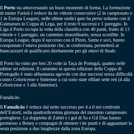
Il
Porto
sta attraversando un buon momento di forma. La formazione
di mister Farioli è reduce da tre vittorie consecutive (2 in campionato e
1 in Europa League(, nelle ultime undici gare ha perso soltanto con il
Guimaraes in Coppa di Lega, per il resto 9 successi e 1 pareggio. In
Liga il Porto occupa la vetta della classifica con 40 punti, frutto di 13
vittorie e 1 pareggio, un cammino straordinario, senza sconfitte. In
Europa League, dopo il successo con il Plzen, Samu e soci, hanno
conquistato l’ottava posizione che, se confermata, permetterà ai
biancazzurri di qualificarsi direttamente per gli ottavi di finale.
Il Porto ha vinto per ben 20 volte la Taça de Portugal, quattro nelle
ultime sei edizioni. Il cammino in questa edizione della Coppa di
Portogallo è stato abbastanza agevole con due successi senza difficoltà
contro Celoricense e Sintrense a cui sono state rifilate sette reti (4 alla
Celoricense e 3 alla Sintrense).
Famalicão
Il
Famalicão
è reduce dal netto successo per 4 a 0 nei confronti
dell’Estoril, nella quattordicesima giornata del massimo campionato
portoghese. La doppietta di Zabiri e i gol di Sa e Gil Dias hanno
permesso a Beney e compagni di ottenere i tre punti e di agguantare la
sesta posizione a due lunghezze dalla zona Europa.