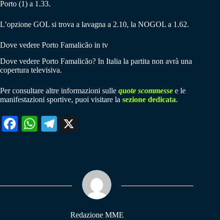
Porto (1) a 1.33.
L’opzione GOL si trova a lavagna a 2.10, la NOGOL a 1.62.
Dove vedere Porto Famalicão in tv
Dove vedere Porto Famalicão? In Italia la partita non avrà una
copertura televisiva.
Per consultare altre informazioni sulle
quote scommesse
e le
manifestazioni sportive, puoi visitare la
sezione dedicata
.
Fa
W
Te
X
ce
ha
le
bo
ts
gr
ok
A
a
pp
m
Redazione MME