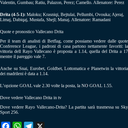
Valentin, Gumbau; Ratiu, Palazon, Perez; Camello. Allenatore: Perez
Drita (4-5-1):
Maloku; Krasniqi, Bejtulai, Pellumbi, Ovouka; Ajeraj,
Limaj, Dabiqaj, Mustafa, Shejl; Manaj. Allenatore: Ramadani
Quote e pronostico Vallecano Drita
Per il team di analisti di Betflag, come possiamo vedere dalle quote
Conference League, i padroni di casa partono nettamente favoriti: la
vittoria dell Rayo Vallecano è proposta a 1.14, quella del Drita a 17
mentre il pareggio vale 7.
Anche su Snai, Eurobet, Goldbet, Lottomatica e Planetwin la vittoria
dei madrileni è data a 1.14.
L’opzione GOAL vale 2.30 volte la posta, la NO GOAL 1.55.
Dove vedere Vallecano Drita in tv
Dove vedere Rayo Vallecano-Drita? La partita sarà trasmessa su Sky
Sport 256.
Fa
W
Te
X