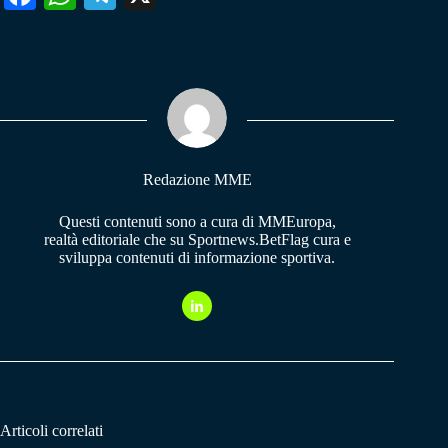
ce
ha
le
bo
ts
gr
ok
A
a
pp
m
Redazione MME
Questi contenuti sono a cura di MMEuropa,
realtà editoriale che su Sportnews.BetFlag cura e
sviluppa contenuti di informazione sportiva.
Articoli correlati