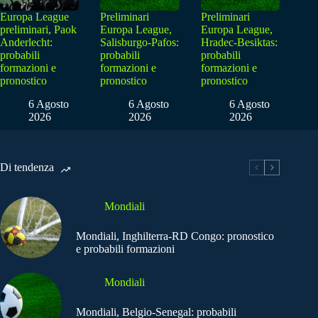
Europa League
Preliminari
Preliminari
preliminari, Paok
Europa League,
Europa League,
Anderlecht:
Salisburgo-Pafos:
Hradec-Besiktas:
probabili
probabili
probabili
formazioni e
formazioni e
formazioni e
pronostico
pronostico
pronostico
6 Agosto
6 Agosto
6 Agosto
2026
2026
2026
Di tendenza
Mondiali
Mondiali, Inghilterra-RD Congo: pronostico
e probabili formazioni
Mondiali
Mondiali, Belgio-Senegal: probabili