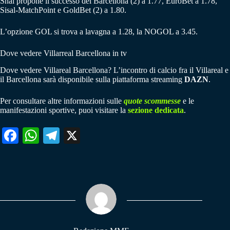
Snai propone il successo del Barcellona (2) a 1.77, EuroBet a 1.78,
Sisal-MatchPoint e GoldBet (2) a 1.80.
L’opzione GOL si trova a lavagna a 1.28, la NOGOL a 3.45.
Dove vedere Villarreal Barcellona in tv
Dove vedere Villareal Barcellona? L’incontro di calcio fra il Villareal e
il Barcellona sarà disponibile sulla piattaforma streaming
DAZN
.
Per consultare altre informazioni sulle
quote scommesse
e le
manifestazioni sportive, puoi visitare la
sezione dedicata
.
Fa
W
Te
X
ce
ha
le
bo
ts
gr
ok
A
a
pp
m