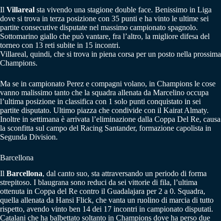
Il
Villareal
sta vivendo una stagione double face. Benissimo in Liga
dove si trova in terza posizione con 35 punti e ha vinto le ultime sei
partite consecutive disputate nel massimo campionato spagnolo.
Sottomarino giallo che può vantare, fra l’altro, la migliore difesa del
torneo con 13 reti subite in 15 incontri.
Villareal, quindi, che si trova in piena corsa per un posto nella prossima
Champions.
Ma se in campionato Perez e compagni volano, in Champions le cose
vanno malissimo tanto che la squadra allenata da Marcelino occupa
l’ultima posizione in classifica con 1 solo punti conquistato in sei
partite disputato. Ultimo piazza che condivide con il Kairat Almaty.
Inoltre in settimana è arrivata l’eliminazione dalla Coppa Del Re, causa
la sconfitta sul campo del Racing Santander, formazione capolista in
Segunda Division.
Barcellona
Il
Barcellona
, dal canto suo, sta attraversando un periodo di forma
strepitoso. I blaugrana sono reduci da sei vittorie di fila, l’ultima
ottenuta in Coppa del Re contro il Guadalajara per 2 a 0. Squadra,
quella allenata da Hansi Flick, che vanta un ruolino di marcia di tutto
rispetto, avendo vinto ben 14 dei 17 incontri in campionato disputati.
Catalani che ha balbettato soltanto in Champions dove ha perso due