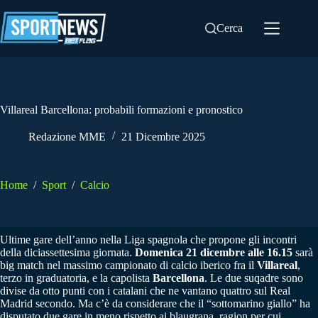
Salta
al
Cerca
contenuto
Villareal Barcellona: probabili formazioni e pronostico
Redazione MME
21 Dicembre 2025
Home
/
Sport
/
Calcio
Ultime gare dell’anno nella Liga spagnola che propone gli incontri
della diciassettesima giornata.
Domenica 21 dicembre alle 16.15
sarà
big match nel massimo campionato di calcio iberico fra il
Villareal
,
terzo in graduatoria, e la capolista
Barcellona
. Le due suqadre sono
divise da otto punti con i catalani che ne vantano quattro sul Real
Madrid secondo. Ma c’è da considerare che il “sottomarino giallo” ha
disputato due gare in meno rispetto ai blaugrana, ragion per cui,