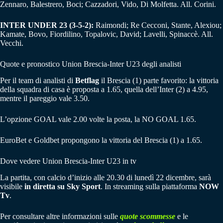
Zennaro, Balestrero, Boci; Cazzadori, Vido, Di Molfetta. All. Corini.
INTER UNDER 23 (3-5-2):
Raimondi; Re Cecconi, Stante, Alexiou;
Kamate, Bovo, Fiordilino, Topalovic, David; Lavelli, Spinaccè. All.
Vecchi.
Quote e pronostico Union Brescia-Inter U23 degli analisti
Per il team di analisti di
Betflag
il Brescia (1) parte favorito: la vittoria
della squadra di casa è proposta a 1.65, quella dell’Inter (2) a 4.95,
mentre il pareggio vale 3.50.
L’opzione GOAL vale 2.00 volte la posta, la NO GOAL 1.65.
EuroBet e Goldbet propongono la vittoria del Brescia (1) a 1.65.
Dove vedere Union Brescia-Inter U23 in tv
La partita, con calcio d’inizio alle 20.30 di lunedì 22 dicembre, sarà
visibile
in diretta su Sky Sport
. In streaming sulla piattaforma
NOW
Tv
.
Per consultare altre informazioni sulle
quote scommesse
e le