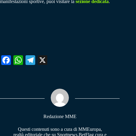
manifestazioni sportive, puoi visitare la
sezione dedicata
.
Fa
W
Te
X
ce
ha
le
bo
ts
gr
ok
A
a
pp
m
Redazione MME
Questi contenuti sono a cura di MMEuropa,
realtà editoriale che su Sportnews.BetFlag cura e