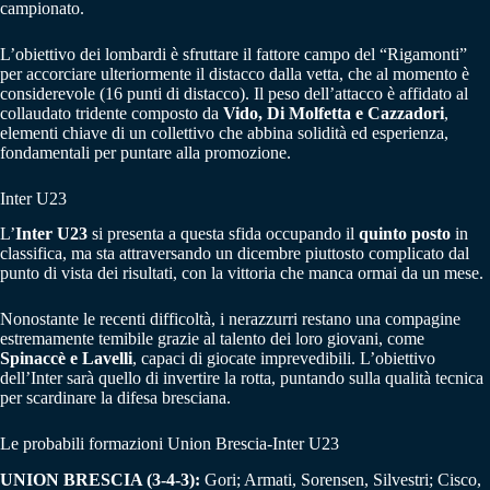
campionato.
L’obiettivo dei lombardi è sfruttare il fattore campo del “Rigamonti”
per accorciare ulteriormente il distacco dalla vetta, che al momento è
considerevole (16 punti di distacco). Il peso dell’attacco è affidato al
collaudato tridente composto da
Vido, Di Molfetta e Cazzadori
,
elementi chiave di un collettivo che abbina solidità ed esperienza,
fondamentali per puntare alla promozione.
Inter U23
L’
Inter U23
si presenta a questa sfida occupando il
quinto posto
in
classifica, ma sta attraversando un dicembre piuttosto complicato dal
punto di vista dei risultati, con la vittoria che manca ormai da un mese.
Nonostante le recenti difficoltà, i nerazzurri restano una compagine
estremamente temibile grazie al talento dei loro giovani, come
Spinaccè e Lavelli
, capaci di giocate imprevedibili. L’obiettivo
dell’Inter sarà quello di invertire la rotta, puntando sulla qualità tecnica
per scardinare la difesa bresciana.
Le probabili formazioni Union Brescia-Inter U23
UNION BRESCIA (3-4-3):
Gori; Armati, Sorensen, Silvestri; Cisco,