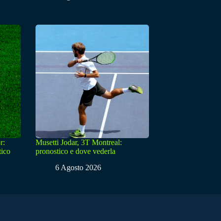
r:
Musetti Jodar, 3T Montreal:
tico
pronostico e dove vederla
6 Agosto 2026