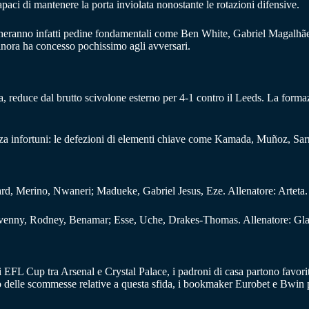
aci di mantenere la porta inviolata nonostante le rotazioni difensive.
heranno infatti pedine fondamentali come Ben White, Gabriel Magalhães 
finora ha concesso pochissimo agli avversari.
cata, reduce dal brutto scivolone esterno per 4-1 contro il Leeds. La for
nza infortuni: le defezioni di elementi chiave come Kamada, Muñoz, Sar
rd, Merino, Nwaneri; Madueke, Gabriel Jesus, Eze. Allenatore: Arteta.
evenny, Rodney, Benamar; Esse, Uche, Drakes-Thomas. Allenatore: Gla
 EFL Cup tra Arsenal e Crystal Palace, i padroni di casa partono favoriti.
o delle scommesse relative a questa sfida, i bookmaker Eurobet e Bwin