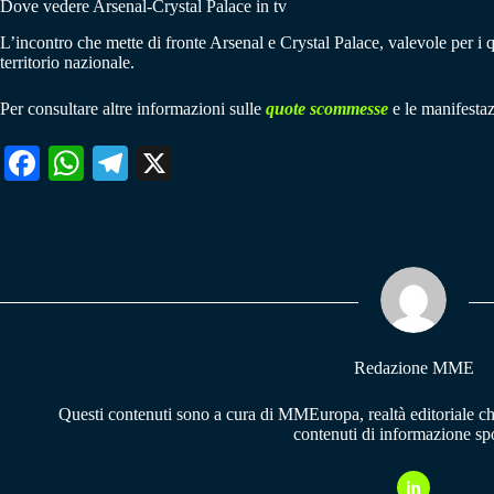
Dove vedere Arsenal-Crystal Palace in tv
L’incontro che mette di fronte Arsenal e Crystal Palace, valevole per i
territorio nazionale.
Per consultare altre informazioni sulle
quote scommesse
e le manifestaz
Fa
W
Te
X
ce
ha
le
bo
ts
gr
ok
A
a
pp
m
Redazione MME
Questi contenuti sono a cura di MMEuropa, realtà editoriale c
contenuti di informazione spo