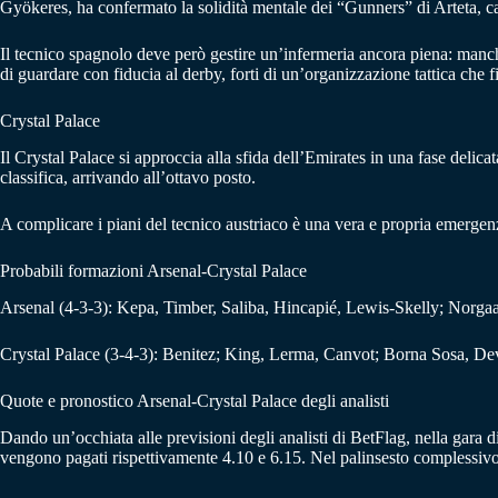
Gyökeres, ha confermato la solidità mentale dei “Gunners” di Arteta, cap
Il tecnico spagnolo deve però gestire un’infermeria ancora piena: manc
di guardare con fiducia al derby, forti di un’organizzazione tattica che 
Crystal Palace
Il Crystal Palace si approccia alla sfida dell’Emirates in una fase deli
classifica, arrivando all’ottavo posto.
A complicare i piani del tecnico austriaco è una vera e propria emerge
Probabili formazioni Arsenal-Crystal Palace
Arsenal (4-3-3): Kepa, Timber, Saliba, Hincapié, Lewis-Skelly; Norgaa
Crystal Palace (3-4-3): Benitez; King, Lerma, Canvot; Borna Sosa, D
Quote e pronostico Arsenal-Crystal Palace degli analisti
Dando un’occhiata alle previsioni degli analisti di BetFlag, nella gara di
vengono pagati rispettivamente 4.10 e 6.15. Nel palinsesto complessiv