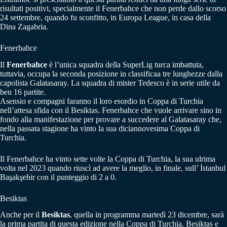
risultati positivi, specialmente il Fenerbahce che non perde dallo scorso
24 settembre, quando fu sconfitto, in Europa League, in casa della
Dina Zagabria.
Fenerbahce
Il
Fenerbahce
è l’unica squadra della SuperLig turca imbattuta,
tuttavia, occupa la seconda posizione in classificaa tre lunghezze dalla
capolista Galatasaray. La squadra di mister Tedesco è in serie utile da
ben 16 partite.
Asensio e compagni faranno il loro esordio in Coppa di Turchia
nell’attesa sfida con il Besiktas. Fenerbahce che vuole arrivare sino in
fondo alla manifestazione per provare a succedere al Galatasaray che,
nella passata stagione ha vinto la sua diciannovesima Coppa di
Turchia.
Il Fenerbahce ha vinto sette volte la Coppa di Turchia, la sua ulrima
volta nel 2023 quando riuscì ad avere la meglio, in finale, sull’ İstanbul
Başakşehir con il punteggio di 2 a 0.
Besiktas
Anche per il
Besiktas
, quella in programma martedì 23 dicembre, sarà
la prima partita di questa edizione nella Coppa di Turchia. Besiktas e