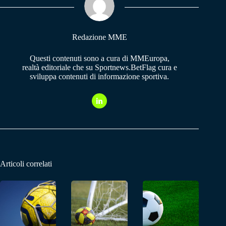
pp
m
Redazione MME
Questi contenuti sono a cura di MMEuropa,
realtà editoriale che su Sportnews.BetFlag cura e
sviluppa contenuti di informazione sportiva.
Articoli correlati