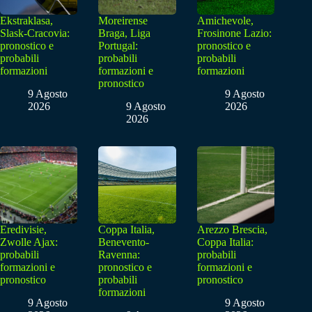
Ekstraklasa,
Moreirense
Amichevole,
Slask-Cracovia:
Braga, Liga
Frosinone Lazio:
pronostico e
Portugal:
pronostico e
probabili
probabili
probabili
formazioni
formazioni e
formazioni
pronostico
9 Agosto
9 Agosto
2026
9 Agosto
2026
2026
Eredivisie,
Coppa Italia,
Arezzo Brescia,
Zwolle Ajax:
Benevento-
Coppa Italia:
probabili
Ravenna:
probabili
formazioni e
pronostico e
formazioni e
pronostico
probabili
pronostico
formazioni
9 Agosto
9 Agosto