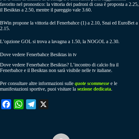
favorito nel pronostico: la vittoria dei padroni di casa è proposta a 2.25,
il Besiktas a 2.50, mentre il pareggio vale 3.60.
BWin propone la vittoria del Fenerbahce (1) a 2.10, Snai ed EuroBet a
2.15.
L’opzione GOL si trova a lavagna a 1.50, la NOGOL a 2.30.
Dove vedere Fenerbahce Besiktas in tv
Dove vedere Fenerbahce Besiktas? L’incontro di calcio fra il
Fenerbahce e il Besiktas non sarà visibile nelle tv italiane.
Per consultare altre informazioni sulle
quote scommesse
e le
manifestazioni sportive, puoi visitare la
sezione dedicata
.
Fa
W
Te
X
ce
ha
le
bo
ts
gr
ok
A
a