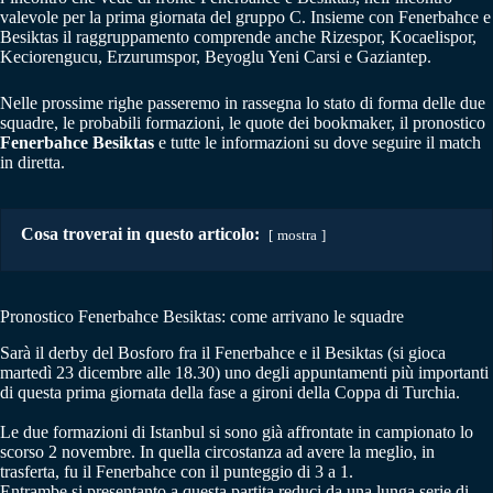
valevole per la prima giornata del gruppo C. Insieme con Fenerbahce e
Besiktas il raggruppamento comprende anche Rizespor, Kocaelispor,
Keciorengucu, Erzurumspor, Beyoglu Yeni Carsi e Gaziantep.
Nelle prossime righe passeremo in rassegna lo stato di forma delle due
squadre, le probabili formazioni, le quote dei bookmaker, il pronostico
Fenerbahce Besiktas
e tutte le informazioni su dove seguire il match
in diretta.
Cosa troverai in questo articolo:
mostra
Pronostico Fenerbahce Besiktas: come arrivano le squadre
Sarà il derby del Bosforo fra il Fenerbahce e il Besiktas (si gioca
martedì 23 dicembre alle 18.30) uno degli appuntamenti più importanti
di questa prima giornata della fase a gironi della Coppa di Turchia.
Le due formazioni di Istanbul si sono già affrontate in campionato lo
scorso 2 novembre. In quella circostanza ad avere la meglio, in
trasferta, fu il Fenerbahce con il punteggio di 3 a 1.
Entrambe si presentanto a questa partita reduci da una lunga serie di