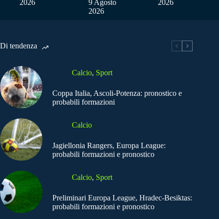
2026
9 Agosto
2026
2026
Di tendenza
Calcio
,
Sport
Coppa Italia, Ascoli-Potenza: pronostico e
probabili formazioni
Calcio
Jagiellonia Rangers, Europa League:
probabili formazioni e pronostico
Calcio
,
Sport
Preliminari Europa League, Hradec-Besiktas:
probabili formazioni e pronostico