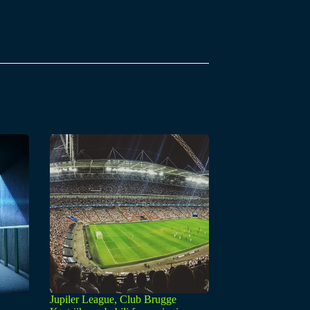
Jupiler League, Club Brugge