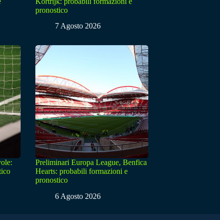
e
Kortrijk: probabili formazioni e
pronostico
7 Agosto 2026
ole:
Preliminari Europa League, Benfica
tico
Hearts: probabili formazioni e
pronostico
6 Agosto 2026