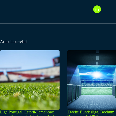
Articoli correlati
Liga Portugal, Estoril-Famalicao:
Zweite Bundesliga, Bochum