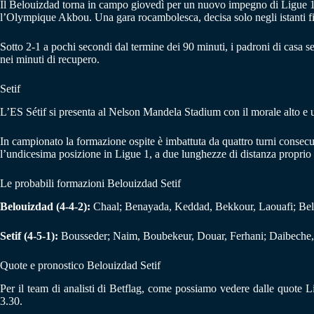
Il Belouizdad torna in campo giovedì per un nuovo impegno di Ligue 1 al
l’Olympique Akbou. Una gara rocambolesca, decisa solo negli istanti fi
Sotto 2-1 a pochi secondi dal termine dei 90 minuti, i padroni di casa 
nei minuti di recupero.
Setif
L’ES Sétif si presenta al Nelson Mandela Stadium con il morale alto e un
In campionato la formazione ospite è imbattuta da quattro turni consecutiv
l’undicesima posizione in Ligue 1, a due lunghezze di distanza proprio
Le probabili formazioni Belouizdad Setif
Belouizdad (4-4-2):
Chaal; Benayada, Keddad, Bekkour, Laouafi; Belh
Setif (4-5-1):
Bousseder; Naim, Boubekeur, Douar, Ferhani; Daibeche, 
Quote e pronostico Belouizdad Setif
Per il team di analisti di Betflag, come possiamo vedere dalle quote Lig
3.30.