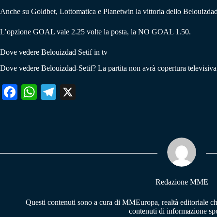
Anche su Goldbet, Lottomatica e Planetwin la vittoria dello Belouizdad
L’opzione GOAL vale 2.25 volte la posta, la NO GOAL 1.50.
Dove vedere Belouizdad Setif in tv
Dove vedere Belouizdad-Setif? La partita non avrà copertura televisiva i
Fa
W
Te
X
ce
ha
le
bo
ts
gr
ok
A
a
pp
m
Redazione MME
Questi contenuti sono a cura di MMEuropa, realtà editoriale c
contenuti di informazione spo