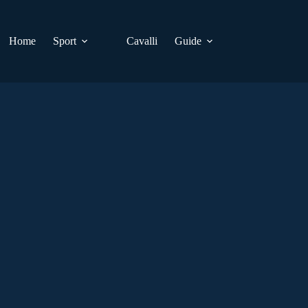
Home
Sport
Cavalli
Guide