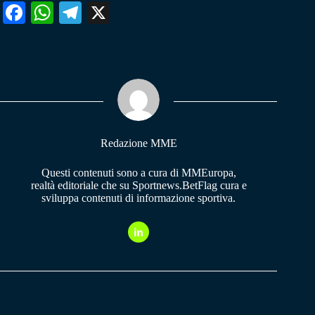
Fa
W
Te
X
ce
ha
le
bo
ts
gr
ok
A
a
pp
m
Redazione MME
Questi contenuti sono a cura di MMEuropa,
realtà editoriale che su Sportnews.BetFlag cura e
sviluppa contenuti di informazione sportiva.