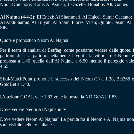
Noor, Doucuore, Kone, Al Asmari; Lacazette, Bouabre. All. Galtier.
Al Najma (4-4-2):
El Enezi; Al Shammari, Al Haleel, Samir Caetano;
Al Abdulhamid, Al Tulyah, Al Sham, Flores, Vitao; Quioto, Jasim. All.
Silva.
Quote e pronostico Neom Al Najma
Per il team di analisti di Betflag, come possiamo vedere dalle quote, i
padroni di casa partono nettamente favoriti: la vittoria del Neom è
proposta a 1.40, quella dell’Al Najma a 6.50 mentre il pareggio vale
4.65.
Sisal-MatchPoint propone il successo del Neom (1) a 1.38, Bet365 e
GoldBet a 1.40.
L’opzione GOAL vale 1.82 volte la posta, la NO GOAL 1.85.
Dove vedere Neom Al Najma in tv
Dove vedere Neom Al Najma? La partita fra il Neom e Al Najma non
sarà visibile nelle tv italiane.