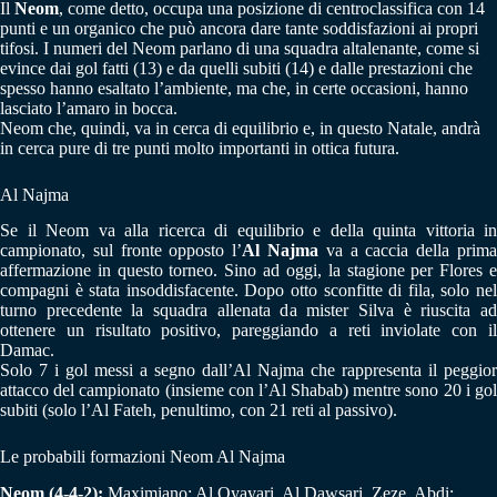
Il
Neom
, come detto, occupa una posizione di centroclassifica con 14
punti e un organico che può ancora dare tante soddisfazioni ai propri
tifosi. I numeri del Neom parlano di una squadra altalenante, come si
evince dai gol fatti (13) e da quelli subiti (14) e dalle prestazioni che
spesso hanno esaltato l’ambiente, ma che, in certe occasioni, hanno
lasciato l’amaro in bocca.
Neom che, quindi, va in cerca di equilibrio e, in questo Natale, andrà
in cerca pure di tre punti molto importanti in ottica futura.
Al Najma
Se il Neom va alla ricerca di equilibrio e della quinta vittoria in
campionato, sul fronte opposto l’
Al Najma
va a caccia della prim
affermazione in questo torneo. Sino ad oggi, la stagione per Flores e
compagni è stata insoddisfacente. Dopo otto sconfitte di fila, solo nel
turno precedente la squadra allenata da mister Silva è riuscita ad
ottenere un risultato positivo, pareggiando a reti inviolate con il
Damac.
Solo 7 i gol messi a segno dall’Al Najma che rappresenta il peggior
attacco del campionato (insieme con l’Al Shabab) mentre sono 20 i gol
subiti (solo l’Al Fateh, penultimo, con 21 reti al passivo).
Le probabili formazioni Neom Al Najma
Neom (4-4-2):
Maximiano; Al Oyayari, Al Dawsari, Zeze, Abdi;