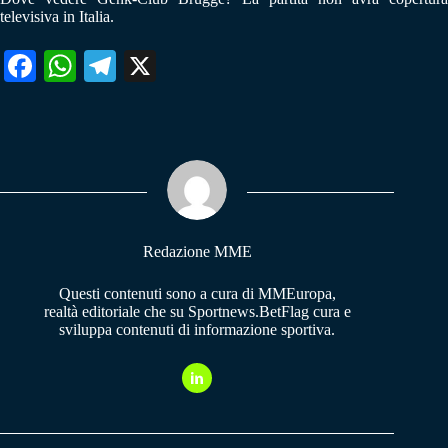
televisiva in Italia.
Fa
W
Te
X
ce
ha
le
bo
ts
gr
ok
A
a
pp
m
Redazione MME
Questi contenuti sono a cura di MMEuropa,
realtà editoriale che su Sportnews.BetFlag cura e
sviluppa contenuti di informazione sportiva.