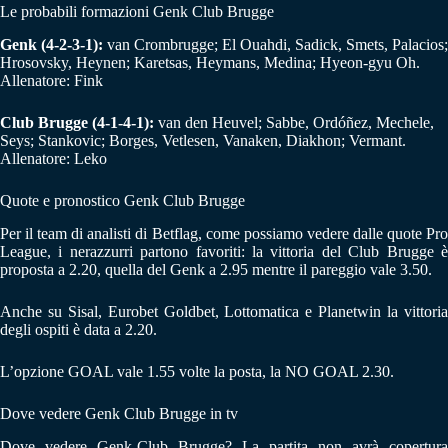
Le probabili formazioni Genk Club Brugge
Genk (4-2-3-1):
van Crombrugge; El Ouahdi, Sadick, Smets, Palacios;
Hrosovsky, Heynen; Karetsas, Heymans, Medina; Hyeon-gyu Oh.
Allenatore: Fink
Club Brugge (4-1-4-1):
van den Heuvel; Sabbe, Ordóñez, Mechele,
Seys; Stankovic; Borges, Vetlesen, Vanaken, Diakhon; Vermant.
Allenatore: Leko
Quote e pronostico Genk Club Brugge
Per il team di analisti di Betflag, come possiamo vedere dalle quote Pro
League, i nerazzurri partono favoriti: la vittoria del Club Brugge è
proposta a 2.20, quella del Genk a 2.95 mentre il pareggio vale 3.50.
Anche su Sisal, Eurobet Goldbet, Lottomatica e Planetwin la vittoria
degli ospiti è data a 2.20.
L’opzione GOAL vale 1.55 volte la posta, la NO GOAL 2.30.
Dove vedere Genk Club Brugge in tv
Dove vedere Genk-Club Brugge? La partita non avrà copertura