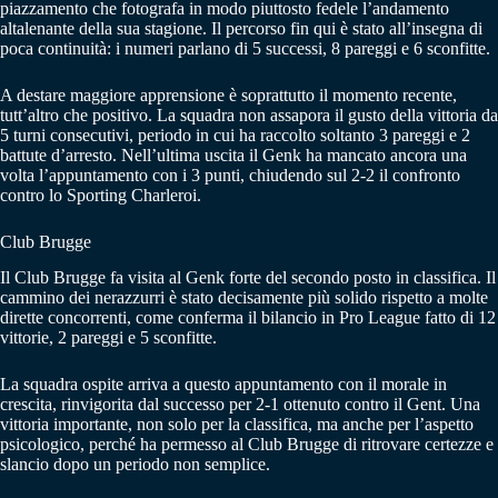
piazzamento che fotografa in modo piuttosto fedele l’andamento
altalenante della sua stagione. Il percorso fin qui è stato all’insegna di
poca continuità: i numeri parlano di 5 successi, 8 pareggi e 6 sconfitte.
A destare maggiore apprensione è soprattutto il momento recente,
tutt’altro che positivo. La squadra non assapora il gusto della vittoria da
5 turni consecutivi, periodo in cui ha raccolto soltanto 3 pareggi e 2
battute d’arresto. Nell’ultima uscita il Genk ha mancato ancora una
volta l’appuntamento con i 3 punti, chiudendo sul 2-2 il confronto
contro lo Sporting Charleroi.
Club Brugge
Il Club Brugge fa visita al Genk forte del secondo posto in classifica. Il
cammino dei nerazzurri è stato decisamente più solido rispetto a molte
dirette concorrenti, come conferma il bilancio in Pro League fatto di 12
vittorie, 2 pareggi e 5 sconfitte.
La squadra ospite arriva a questo appuntamento con il morale in
crescita, rinvigorita dal successo per 2-1 ottenuto contro il Gent. Una
vittoria importante, non solo per la classifica, ma anche per l’aspetto
psicologico, perché ha permesso al Club Brugge di ritrovare certezze e
slancio dopo un periodo non semplice.