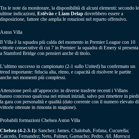
Tra le note da monitorare, la disponibilità di alcuni elementi: secondo le
ultime indicazioni,
Estêvão
e
Liam Delap
dovrebbero essere a
disposizione, fattore che amplia le rotazioni nel reparto offensivo.
Aston Villa
Il Villa è la squadra più calda del momento in Premier League con 10
vittorie consecutive di cui 7 in Premier: la squadra di Emery si presenta
a Stamford Bridge con pensieri anche di titolo.
L’ultimo successo in campionato (2-1 sullo United) ha confermato un
trend importante: fiducia alta, ritmo, e capacità di risolvere le partite
anche nei momenti più complessi.
Attenzione però all’approccio: in diverse trasferte recenti i Villans
hanno concesso qualcosa nei minuti iniziali, salvo poi rimettere in piedi
la gara con personalità e qualità (dato coerente con il numero elevato di
vittorie ottenute in rimonta in stagione).
Probabili formazioni Chelsea Aston Villa
Chelsea (4-2-3-1):
Sanchez; James, Chalobah, Fofana, Cucurella;
Caicedo, Fernandez; Neto, Palmer, Garnacho; Pedro.
All. Maresca