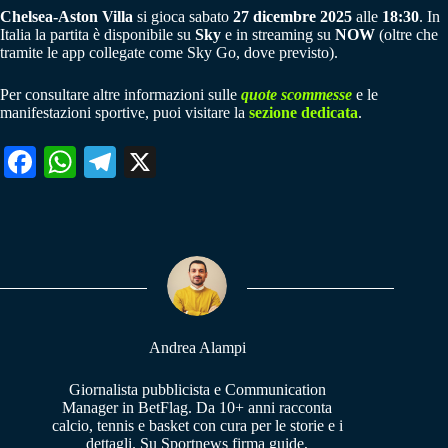
Chelsea-Aston Villa
si gioca sabato
27 dicembre 2025
alle
18:30
. In
Italia la partita è disponibile su
Sky
e in streaming su
NOW
(oltre che
tramite le app collegate come Sky Go, dove previsto).
Per consultare altre informazioni sulle
quote scommesse
e le
manifestazioni sportive, puoi visitare la
sezione dedicata
.
Fa
W
Te
X
ce
ha
le
bo
ts
gr
ok
A
a
pp
m
Andrea Alampi
Giornalista pubblicista e Communication
Manager in BetFlag. Da 10+ anni racconta
calcio, tennis e basket con cura per le storie e i
dettagli. Su Sportnews firma guide,