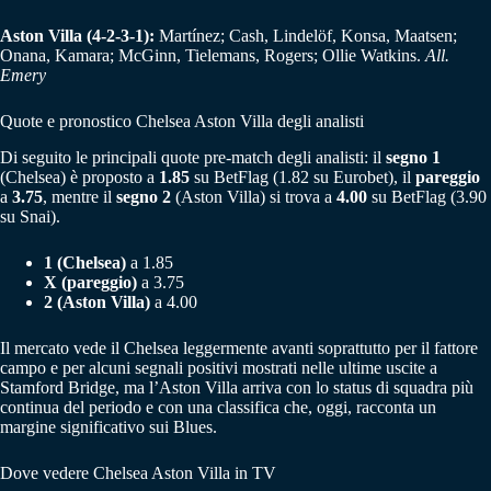
Aston Villa (4-2-3-1):
Martínez; Cash, Lindelöf, Konsa, Maatsen;
Onana, Kamara; McGinn, Tielemans, Rogers; Ollie Watkins.
All.
Emery
Quote e pronostico Chelsea Aston Villa degli analisti
Di seguito le principali quote pre-match degli analisti: il
segno 1
(Chelsea) è proposto a
1.85
su BetFlag (1.82 su Eurobet), il
pareggio
a
3.75
, mentre il
segno 2
(Aston Villa) si trova a
4.00
su BetFlag (3.90
su Snai).
1 (Chelsea)
a 1.85
X (pareggio)
a 3.75
2 (Aston Villa)
a 4.00
Il mercato vede il Chelsea leggermente avanti soprattutto per il fattore
campo e per alcuni segnali positivi mostrati nelle ultime uscite a
Stamford Bridge, ma l’Aston Villa arriva con lo status di squadra più
continua del periodo e con una classifica che, oggi, racconta un
margine significativo sui Blues.
Dove vedere Chelsea Aston Villa in TV