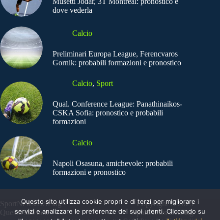
Musetti Jodar, 3T Montreal: pronostico e
dove vederla
Calcio
Preliminari Europa League, Ferencvaros
Gornik: probabili formazioni e pronostico
Calcio
,
Sport
Qual. Conference League: Panathinaikos-
CSKA Sofia: pronostico e probabili
formazioni
Calcio
Napoli Osasuna, amichevole: probabili
formazioni e pronostico
Questo sito utilizza cookie propri e di terzi per migliorare i
SportNews.BetFlag -
Copyright © 2025
servizi e analizzare le preferenze dei suoi utenti. Cliccando su
Questo sito non
SportNews BetFlag