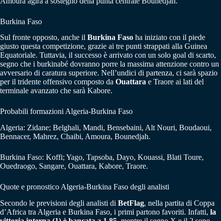
Amoura agirà a sostegno della punta centrale Bounedjah.
Burkina Faso
Sul fronte opposto, anche il
Burkina Faso
ha iniziato con il piede
giusto questa competizione, grazie ai tre punti strappati alla Guinea
Equatoriale. Tuttavia, il successo è arrivato con un solo goal di scarto,
segno che i burkinabé dovranno porre la massima attenzione contro un
avversario di caratura superiore. Nell’undici di partenza, ci sarà spazio
per il tridente offensivo composto da
Ouattara
e Traore ai lati del
terminale avanzato che sarà Kabore.
Probabili formazioni Algeria-Burkina Faso
Algeria: Zidane; Belghali, Mandi, Bensebaini, Alt Nouri, Boudaoui,
Bennacer, Mahrez, Chaibi, Amoura, Bounedjah.
Burkina Faso: Koffi; Yago, Tapsoba, Dayo, Kouassi, Blati Toure,
Ouedraogo, Sangare, Ouattara, Kabore, Traore.
Quote e pronostico Algeria-Burkina Faso degli analisti
Secondo le previsioni degli analisti di
BetFlag
, nella partita di Coppa
d’Africa tra Algeria e Burkina Faso, i primi partono favoriti. Infatti,
la
vittoria interna (1) è bancata a 1.85
, mentre il segno X e il 2 sono