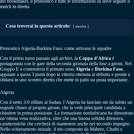
dei bookmaker, il pronostico e tutte le informazioni su dove seguire il
match in diretta.
Cosa troverai in questo articolo:
mostra
Pronostico Algeria-Burkina Faso: come arrivano le squadre
Con il primo turno passato agli archivi, la
Coppa d’Africa
è
protagonista con le gare della seconda giornata della fase a gironi. Nel
Gruppo E a contendersi il primato sono
Algeria
e
Burkina
Faso
,
appaiate a quota 3 punti dopo la vittoria ottenuta al debutto e pronte a
sfidarsi in uno scontro diretto che mette in palio un posta importante.
Algeria
Con il netto 3-0 rifilato al Sudan, l’Algeria ha lanciato sin da subito un
segnale chiaro al proprio girone, che la vede principale candidata a
chiudere in prima posizione. La formazione nordafricana ha dimostrato
un’ottima vena realizzativa, oltre che una buona solidità difensiva,
caratteristiche che cercherà di mantenere anche nel secondo impegno.
Nello schieramento iniziale, il trio composto da Mahrez, Chaibi e