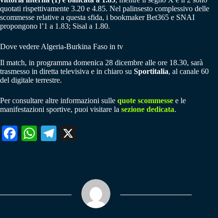
quotati rispettivamente 3.20 e 4.85. Nel palinsesto complessivo delle
scommesse relative a questa sfida, i bookmaker Bet365 e SNAI
propongono l’1 a 1.83; Sisal a 1.80.
Dove vedere Algeria-Burkina Faso in tv
Il match, in programma domenica 28 dicembre alle ore 18.30, sarà
trasmesso in diretta televisiva e in chiaro su
Sportitalia
, al canale 60
del digitale terrestre.
Per consultare altre informazioni sulle
quote scommesse
e le
manifestazioni sportive, puoi visitare la
sezione dedicata
.
Fa
W
Te
X
ce
ha
le
bo
ts
gr
ok
A
a
pp
m