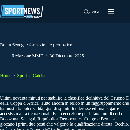
Salta
al
Cerca
contenuto
Benin Senegal: formazioni e pronostico
Redazione MME
30 Dicembre 2025
Home
/
Sport
/
Calcio
Ultimi novanta minuti per stabilire la classifica definitiva del Gruppo D
della Coppa d’Africa. Tutto ancora in bilico in un raggruppamento che
ha mostrato potenzialità, grandi spunti di interesse ed una bagarre
accesissima tra tre nazionali. Fatta eccezione per il fanalino di coda
Botswana, Senegal, Repubblica Democratica Congo e Benin si
giocano i primi due posti che valgono la qualificazione diretta. Occhio,
però, anche alle “ripescate” tra le migliori terze.