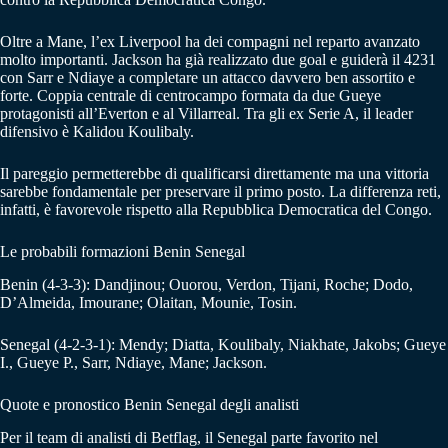
Oltre a Mane, l’ex Liverpool ha dei compagni nel reparto avanzato
molto importanti. Jackson ha già realizzato due goal e guiderà il 4231
con Sarr e Ndiaye a completare un attacco davvero ben assortito e
forte. Coppia centrale di centrocampo formata da due Gueye
protagonisti all’Everton e al Villarreal. Tra gli ex Serie A, il leader
difensivo è Kalidou Koulibaly.
Il pareggio permetterebbe di qualificarsi direttamente ma una vittoria
sarebbe fondamentale per preservare il primo posto. La differenza reti,
infatti, è favorevole rispetto alla Repubblica Democratica del Congo.
Le probabili formazioni Benin Senegal
Benin (4-3-3): Dandjinou; Ouorou, Verdon, Tijani, Roche; Dodo,
D’Almeida, Imourane; Olaitan, Mounie, Tosin.
Senegal (4-2-3-1): Mendy; Diatta, Koulibaly, Niakhate, Jakobs; Gueye
I., Gueye P., Sarr, Ndiaye, Mane; Jackson.
Quote e pronostico Benin Senegal degli analisti
Per il team di analisti di Betflag, il Senegal parte favorito nel