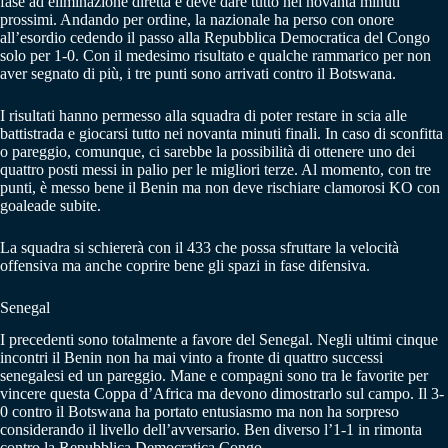
fase ad eliminazione diretta e deve dare tutto nei novanta minuti
prossimi. Andando per ordine, la nazionale ha perso con onore
all’esordio cedendo il passo alla Repubblica Democratica del Congo
solo per 1-0. Con il medesimo risultato e qualche rammarico per non
aver segnato di più, i tre punti sono arrivati contro il Botswana.
I risultati hanno permesso alla squadra di poter restare in scia alle
battistrada e giocarsi tutto nei novanta minuti finali. In caso di sconfitta
o pareggio, comunque, ci sarebbe la possibilità di ottenere uno dei
quattro posti messi in palio per le migliori terze. Al momento, con tre
punti, è messo bene il Benin ma non deve rischiare clamorosi KO con
goaleade subite.
La squadra si schiererà con il 433 che possa sfruttare la velocità
offensiva ma anche coprire bene gli spazi in fase difensiva.
Senegal
I precedenti sono totalmente a favore del Senegal. Negli ultimi cinque
incontri il Benin non ha mai vinto a fronte di quattro successi
senegalesi ed un pareggio. Mane e compagni sono tra le favorite per
vincere questa Coppa d’Africa ma devono dimostrarlo sul campo. Il 3-
0 contro il Botswana ha portato entusiasmo ma non ha sorpreso
considerando il livello dell’avversario. Ben diverso l’1-1 in rimonta
contro la Repubblica Democratica Congo.