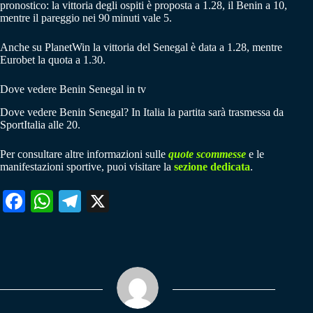
pronostico: la vittoria degli ospiti è proposta a 1.28, il Benin a 10,
mentre il pareggio nei 90 minuti vale 5.
Anche su PlanetWin la vittoria del Senegal è data a 1.28, mentre
Eurobet la quota a 1.30.
Dove vedere Benin Senegal in tv
Dove vedere Benin Senegal? In Italia la partita sarà trasmessa da
SportItalia alle 20.
Per consultare altre informazioni sulle
quote scommesse
e le
manifestazioni sportive, puoi visitare la
sezione dedicata
.
Fa
W
Te
X
ce
ha
le
bo
ts
gr
ok
A
a
pp
m