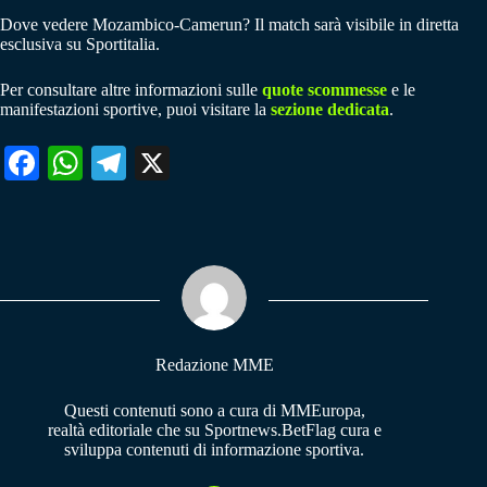
Dove vedere Mozambico-Camerun? Il match sarà visibile in diretta
esclusiva su Sportitalia.
Per consultare altre informazioni sulle
quote scommesse
e le
manifestazioni sportive, puoi visitare la
sezione dedicata
.
Fa
W
Te
X
ce
ha
le
bo
ts
gr
ok
A
a
pp
m
Redazione MME
Questi contenuti sono a cura di MMEuropa,
realtà editoriale che su Sportnews.BetFlag cura e
sviluppa contenuti di informazione sportiva.