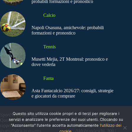
probabili formazioni e pronostico
Calcio
Napoli Osasuna, amichevole: probabili
formazioni e pronostico
Tennis
Musetti Mejia, 2T Montreal: pronostico e
dove vederla
Fanta
Asta Fantacalcio 2026/27: consigli, strategie
e giocatori da comprare
Questo sito utilizza cookie propri e di terzi per migliorare i
SportNews.BetFlag -
Copyright © 2025
servizi e analizzare le preferenze dei suoi utenti. Cliccando su
Questo sito non
SportNews BetFlag
"Acconsento" l'utente accetta automaticamente
l'utilizzo dei
rappresenta una testata
Sede Legale: Via degli
giornalistica in quanto
Aldobrandeschi, 300 |
cookie.