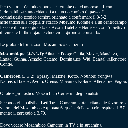
Per evitare un’eliminazione che avrebbe del clamoroso, i Leoni
Indomabili saranno chiamati a un netto cambio di passo. Il
commissario tecnico sembra orientato a confermare il 3-5-2,
affidandosi alla coppia d’attacco Mbeumo-Kofane e a un centrocampo
fisico e dinamico guidato da Avom, Baleba e Namaso, con l’obiettivo
di vincere l’ultima gara e chiudere il girone al comando.
Le probabili formazioni Mozambico Camerun
Mozambique
(4-2-3-1): Siluane; Diogo Calila, Mexer, Mandava,
Langa; Guima, Amade; Catamo, Domingues, Witi; Bangal. Allenatore:
Conde.
Cameroon
(3-5-2): Epassy; Malone, Kotto, Nouhou; Yongwa,
Namaso, Baleba, Avom, Onana; Mbeumo, Kofane. Allenatore: Pagou.
Quote e pronostico Mozambico Camerun degli analisti
Secondo gli analisti di BetFlag il Camerun parte nettamente favorito: la
vittoria del Mozambico è quotata 6, quella della squadra ospite a 1.57,
mentre il pareggio a 3.70.
Dove vedere Mozambico Camerun in TV e in streaming