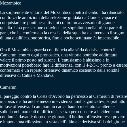
Mozambico
La sorprendente vittoria del Mozambico contro il Gabon ha rilanciato
con forza le ambizioni della selezione guidata da Conde, capace di
conquistare tre punti pesantissimi contro un avversario di grande
qualità. Una prestazione convincente, soprattutto nella prima parte di
gara, che ha confermato la crescita della squadra e alimentato il sogno
di una qualificazione storica, fino a poche settimane fa impensabile.
Ora il Mozambico guarda con fiducia alla sfida decisiva contro il
Camerun: contro ogni pronostico, una vittoria potrebbe addirittura
valere il primo posto nel girone. L’entusiasmo è altissimo e le
motivazioni potrebbero fare la differenza, con il 4-2-3-1 pronto a essere
confermato e un reparto offensivo dinamico sostenuto dalla solidità
difensiva di Calila e Mandava.
Camerun
Il pareggio contro la Costa d’Avorio ha permesso al Camerun di restare
in corsa, ma ha anche messo in evidenza limiti significativi, soprattutto
in fase offensiva. I campioni in carica hanno mostrato carattere e
solidità nei momenti di difficoltà, senza però riuscire a incidere con
continuità davanti: dopo due giornate, il bottino offensivo resta povero
e impone una riflessione in vista dell’ultima e decisiva sfida del girone.