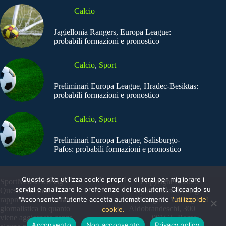
Calcio
Jagiellonia Rangers, Europa League:
probabili formazioni e pronostico
Calcio
,
Sport
Preliminari Europa League, Hradec-Besiktas:
probabili formazioni e pronostico
Calcio
,
Sport
Preliminari Europa League, Salisburgo-
Pafos: probabili formazioni e pronostico
Questo sito utilizza cookie propri e di terzi per migliorare i
SportNews.BetFlag -
Copyright © 2025
servizi e analizzare le preferenze dei suoi utenti. Cliccando su
Questo sito non
SportNews BetFlag
"Acconsento" l'utente accetta automaticamente
l'utilizzo dei
rappresenta una testata
Sede Legale: Via degli
giornalistica in quanto
Aldobrandeschi, 300 |
cookie.
viene aggiornato senza
00163 | Roma
Acconsento
Non acconsento
Privacy policy