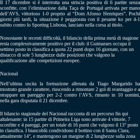
Il 17 dicembre si è interrotta una striscia positiva di 6 partite senza
sconfitte, con l’eliminazione dalla Taça de Portugal arrivata per mano
dell’AVS, vittorioso 1-0 proprio al “Dom Afonso Henriques”. Pochi
giorni più tardi, la situazione è peggiorata con il pesante ko per 4-1
subito contro lo Sporting Lisbona, lanciato nella corsa al titolo.
Nonostante le recenti difficoltà, il bilancio della prima metà di stagione
resta complessivamente positivo per il club: il Guimaraes occupa il
settimo posto in classifica a quota 22 punti dopo 16 giornate, con un
distacco di sole 5 lunghezze dalle posizioni che valgono la
qualificazione alle competizioni europee.
Nacional
Nell’ultima uscita la formazione allenata da Tiago Margarido ha
mostrato grande carattere, riuscendo a rimontare 2 gol di svantaggio e a
strappare un pareggio per 2-2 contro l’AVS, rimasto in 10 uomini,
nella gara disputata il 21 dicembre.
Il bilancio stagionale del Nacional racconta di un percorso fin qui
altalenante: in 15 partite di Primeira Liga sono arrivate 4 vittorie, 7
sconfitte e 4 pareggi, per un totale di 16 punti che valgono il 13° posto
in classifica. I biancoblù condividono il bottino con il Santa Clara,
attualmente 14°, e mantengono un margine di 2 lunghezze sulla zona