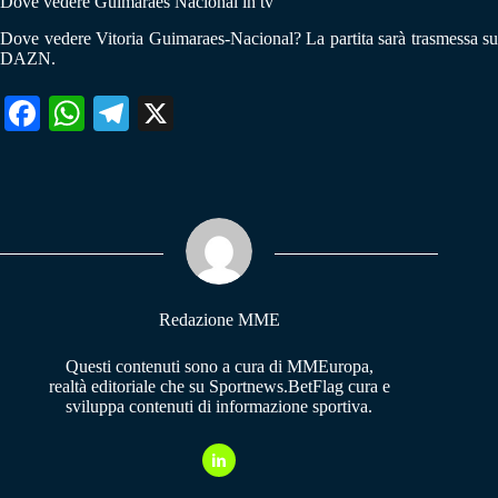
Dove vedere Guimaraes Nacional in tv
Dove vedere Vitoria Guimaraes-Nacional? La partita sarà trasmessa su
DAZN.
Fa
W
Te
X
ce
ha
le
bo
ts
gr
ok
A
a
pp
m
Redazione MME
Questi contenuti sono a cura di MMEuropa,
realtà editoriale che su Sportnews.BetFlag cura e
sviluppa contenuti di informazione sportiva.