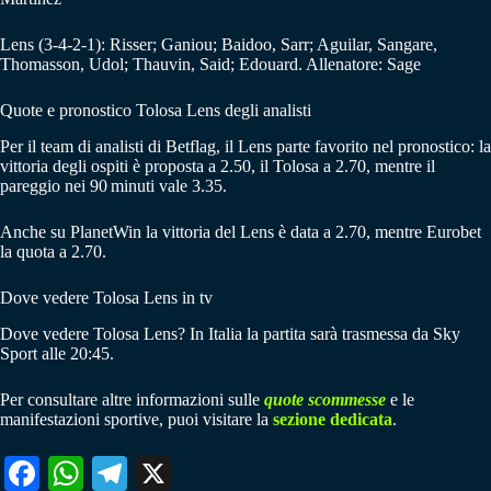
Lens (3-4-2-1): Risser; Ganiou; Baidoo, Sarr; Aguilar, Sangare,
Thomasson, Udol; Thauvin, Said; Edouard. Allenatore: Sage
Quote e pronostico Tolosa Lens degli analisti
Per il team di analisti di Betflag, il Lens parte favorito nel pronostico: la
vittoria degli ospiti è proposta a 2.50, il Tolosa a 2.70, mentre il
pareggio nei 90 minuti vale 3.35.
Anche su PlanetWin la vittoria del Lens è data a 2.70, mentre Eurobet
la quota a 2.70.
Dove vedere Tolosa Lens in tv
Dove vedere Tolosa Lens? In Italia la partita sarà trasmessa da Sky
Sport alle 20:45.
Per consultare altre informazioni sulle
quote scommesse
e le
manifestazioni sportive, puoi visitare la
sezione dedicata
.
Fa
W
Te
X