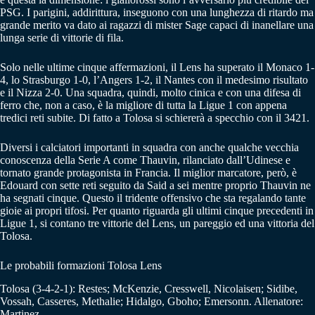
PSG. I parigini, addirittura, inseguono con una lunghezza di ritardo ma
grande merito va dato ai ragazzi di mister Sage capaci di inanellare una
lunga serie di vittorie di fila.
Solo nelle ultime cinque affermazioni, il Lens ha superato il Monaco 1-
4, lo Strasburgo 1-0, l’Angers 1-2, il Nantes con il medesimo risultato
e il Nizza 2-0. Una squadra, quindi, molto cinica e con una difesa di
ferro che, non a caso, è la migliore di tutta la Ligue 1 con appena
tredici reti subite. Di fatto a Tolosa si schiererà a specchio con il 3421.
Diversi i calciatori importanti in squadra con anche qualche vecchia
conoscenza della Serie A come Thauvin, rilanciato dall’Udinese e
tornato grande protagonista in Francia. Il miglior marcatore, però, è
Edouard con sette reti seguito da Said a sei mentre proprio Thauvin ne
ha segnati cinque. Questo il tridente offensivo che sta regalando tante
gioie ai propri tifosi. Per quanto riguarda gli ultimi cinque precedenti in
Ligue 1, si contano tre vittorie del Lens, un pareggio ed una vittoria del
Tolosa.
Le probabili formazioni Tolosa Lens
Tolosa (3-4-2-1): Restes; McKenzie, Cresswell, Nicolaisen; Sidibe,
Vossah, Casseres, Methalie; Hidalgo, Gboho; Emersonn. Allenatore:
Martinez