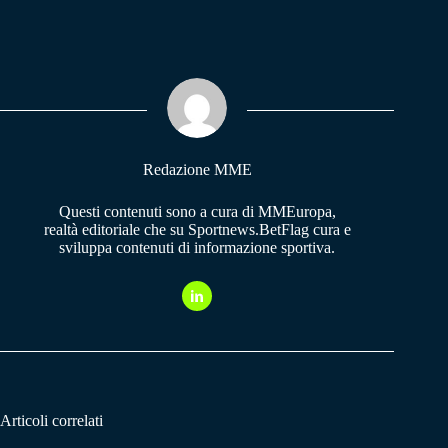
ce
ha
le
bo
ts
gr
ok
A
a
pp
m
Redazione MME
Questi contenuti sono a cura di MMEuropa,
realtà editoriale che su Sportnews.BetFlag cura e
sviluppa contenuti di informazione sportiva.
Articoli correlati