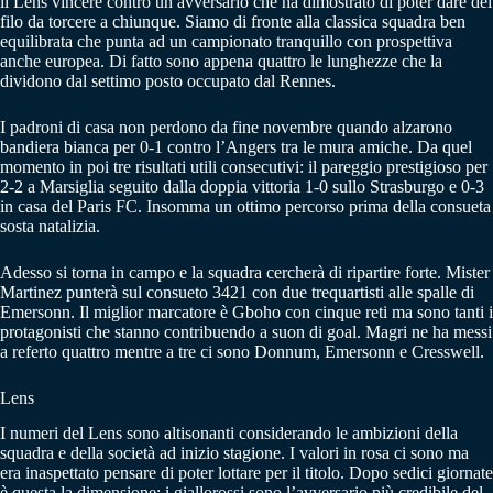
il Lens vincere contro un avversario che ha dimostrato di poter dare del
filo da torcere a chiunque. Siamo di fronte alla classica squadra ben
equilibrata che punta ad un campionato tranquillo con prospettiva
anche europea. Di fatto sono appena quattro le lunghezze che la
dividono dal settimo posto occupato dal Rennes.
I padroni di casa non perdono da fine novembre quando alzarono
bandiera bianca per 0-1 contro l’Angers tra le mura amiche. Da quel
momento in poi tre risultati utili consecutivi: il pareggio prestigioso per
2-2 a Marsiglia seguito dalla doppia vittoria 1-0 sullo Strasburgo e 0-3
in casa del Paris FC. Insomma un ottimo percorso prima della consueta
sosta natalizia.
Adesso si torna in campo e la squadra cercherà di ripartire forte. Mister
Martinez punterà sul consueto 3421 con due trequartisti alle spalle di
Emersonn. Il miglior marcatore è Gboho con cinque reti ma sono tanti i
protagonisti che stanno contribuendo a suon di goal. Magri ne ha messi
a referto quattro mentre a tre ci sono Donnum, Emersonn e Cresswell.
Lens
I numeri del Lens sono altisonanti considerando le ambizioni della
squadra e della società ad inizio stagione. I valori in rosa ci sono ma
era inaspettato pensare di poter lottare per il titolo. Dopo sedici giornate
è questa la dimensione: i giallorossi sono l’avversario più credibile del