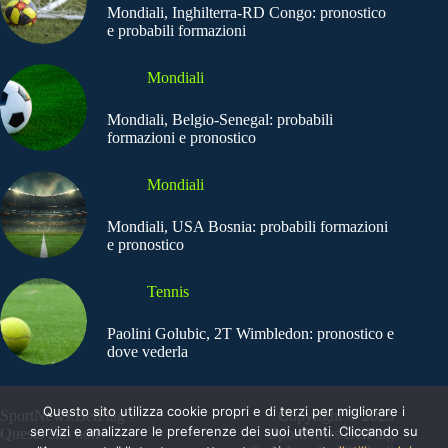
Mondiali, Inghilterra-RD Congo: pronostico
e probabili formazioni
Mondiali
Mondiali, Belgio-Senegal: probabili
formazioni e pronostico
Mondiali
Mondiali, USA Bosnia: probabili formazioni
e pronostico
Tennis
Paolini Golubic, 2T Wimbledon: pronostico e
dove vederla
Questo sito utilizza cookie propri e di terzi per migliorare i
SportNews.BetFlag -
Copyright © 2025
servizi e analizzare le preferenze dei suoi utenti. Cliccando su
Questo sito non
SportNews BetFlag