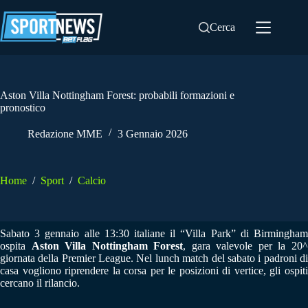
Salta
al
Cerca
contenuto
Aston Villa Nottingham Forest: probabili formazioni e
pronostico
Redazione MME
3 Gennaio 2026
Home
/
Sport
/
Calcio
Sabato 3 gennaio alle 13:30 italiane il “Villa Park” di Birmingham
ospita
Aston Villa Nottingham Forest
, gara valevole per la 20
giornata della Premier League. Nel lunch match del sabato i padroni di
casa vogliono riprendere la corsa per le posizioni di vertice, gli ospiti
cercano il rilancio.