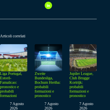
Articoli correlati
Liga Portugal,
Zweite
Jupiler League,
Estoril-
Bundesliga,
Club Brugge
Famalicao:
Bochum Hertha:
Kortrijk:
pronostico e
probabili
probabili
probabili
formazioni e
formazioni e
formazioni
pronostico
pronostico
7 Agosto
7 Agosto
7 Agosto
2026
2026
2026