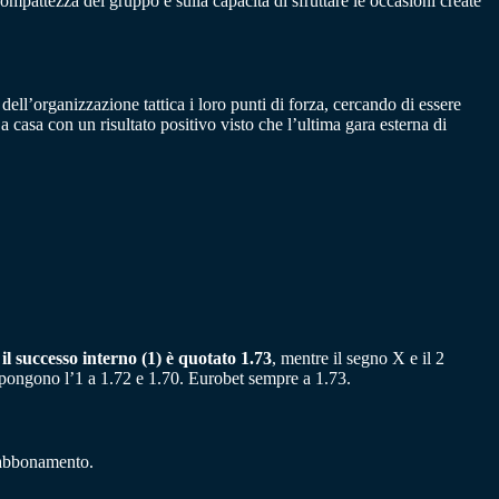
ompattezza del gruppo e sulla capacità di sfruttare le occasioni create
 dell’organizzazione tattica i loro punti di forza, cercando di essere
a casa con un risultato positivo visto che l’ultima gara esterna di
,
il successo interno (1) è quotato 1.73
, mentre il segno X e il 2
opongono l’1 a 1.72 e 1.70. Eurobet sempre a 1.73.
n abbonamento.