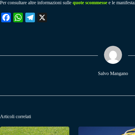
Per consultare altre informazioni sulle
quote scommesse
e le manifestaz
Fa
W
Te
X
ce
ha
le
bo
ts
gr
ok
A
a
pp
m
Salvo Mangano
Articoli correlati