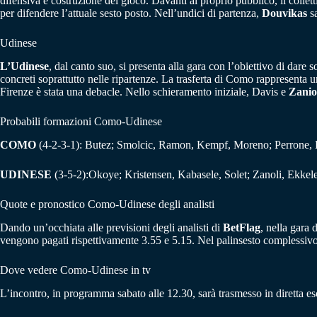
difensiva e costruzione del gioco. Davanti al proprio pubblico, il collet
per difendere l’attuale sesto posto. Nell’undici di partenza,
Douvikas
sa
Udinese
L’Udinese
, dal canto suo, si presenta alla gara con l’obiettivo di dare 
concreti soprattutto nelle ripartenze. La trasferta di Como rappresenta un
Firenze è stata una debacle. Nello schieramento iniziale, Davis e
Zanio
Probabili formazioni Como-Udinese
COMO
(4-2-3-1): Butez; Smolcic, Ramon, Kempf, Moreno; Perrone, 
UDINESE
(3-5-2):Okoye; Kristensen, Kabasele, Solet; Zanoli, Ekkel
Quote e pronostico Como-Udinese degli analisti
Dando un’occhiata alle previsioni degli analisti di
BetFlag
, nella gara 
vengono pagati rispettivamente 3.55 e 5.15. Nel palinsesto complessiv
Dove vedere Como-Udinese in tv
L’incontro, in programma sabato alle 12.30, sarà trasmesso in diretta e