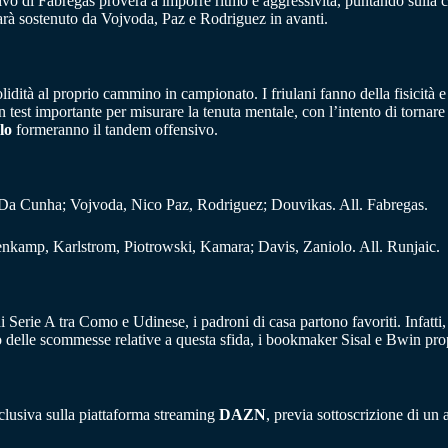
tivo di Fabregas proverà a imporre ritmo e aggressività, puntando sulla c
rà sostenuto da Vojvoda, Paz e Rodriguez in avanti.
solidità al proprio cammino in campionato. I friulani fanno della fisicità e
 test importante per misurare la tenuta mentale, con l’intento di tornare 
lo
formeranno il tandem offensivo.
Da Cunha; Vojvoda, Nico Paz, Rodriguez; Douvikas. All. Fabregas.
enkamp, Karlstrom, Piotrowski, Kamara; Davis, Zaniolo. All. Runjaic.
di Serie A tra Como e Udinese, i padroni di casa partono favoriti. Infatti
o delle scommesse relative a questa sfida, i bookmaker Sisal e Bwin pr
sclusiva sulla piattaforma streaming
DAZN
, previa sottoscrizione di u