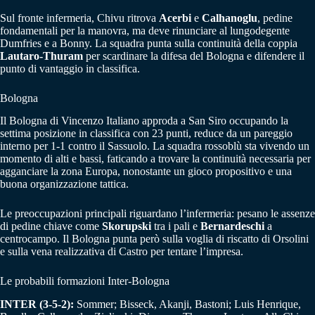
Sul fronte infermeria, Chivu ritrova
Acerbi
e
Calhanoglu
, pedine
fondamentali per la manovra, ma deve rinunciare al lungodegente
Dumfries e a Bonny. La squadra punta sulla continuità della coppia
Lautaro-Thuram
per scardinare la difesa del Bologna e difendere il
punto di vantaggio in classifica.
Bologna
Il Bologna di Vincenzo Italiano approda a San Siro occupando la
settima posizione in classifica con 23 punti, reduce da un pareggio
interno per 1-1 contro il Sassuolo. La squadra rossoblù sta vivendo un
momento di alti e bassi, faticando a trovare la continuità necessaria per
agganciare la zona Europa, nonostante un gioco propositivo e una
buona organizzazione tattica.
Le preoccupazioni principali riguardano l’infermeria: pesano le assenze
di pedine chiave come
Skorupski
tra i pali e
Bernardeschi
a
centrocampo. Il Bologna punta però sulla voglia di riscatto di Orsolini
e sulla vena realizzativa di Castro per tentare l’impresa.
Le probabili formazioni Inter-Bologna
INTER (3-5-2):
Sommer; Bisseck, Akanji, Bastoni; Luis Henrique,