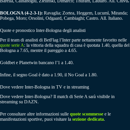
Barella, Calhanoglu, Zielinski, Dimarco; Thuram, Lautaro. All. Chivu
.
BOLOGNA (4-2-3-1):
Ravaglia; Zortea, Heggem, Lucumì, Miranda;
Pobega, Moro; Orsolini, Odgaard, Cambiaghi; Castro. All. Italiano.
Quote e pronostico Inter-Bologna degli analisti
Per il team di analisti di BetFlag l’Inter parte nettamente favorito nelle
quote serie A
: la vittoria della squadra di casa è quotata 1.40, quella del
Bologna a 7.65, mentre il pareggio a 4.65.
Goldbet e Planetwin bancano l’1 a 1.40.
Infine, il segno Goal è dato a 1.90, il No Goal a 1.80.
Dove vedere Inter-Bologna in TV e in streaming
Dove vedere Inter-Bologna? Il match di Serie A sarà visibile in
streaming su DAZN.
Per consultare altre informazioni sulle
quote scommesse
e le
manifestazioni sportive, puoi visitare la
sezione dedicata
.