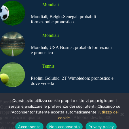
Mondiali
Mondiali, Belgio-Senegal: probabili
formazioni e pronostico
Mondiali
Mondiali, USA Bosnia: probabili formazioni
e pronostico
Tennis
Paolini Golubic, 2T Wimbledon: pronostico e
dove vederla
Questo sito utilizza cookie propri e di terzi per migliorare i
SportNews.BetFlag -
Copyright © 2025
servizi e analizzare le preferenze dei suoi utenti. Cliccando su
Questo sito non
SportNews BetFlag
"Acconsento" l'utente accetta automaticamente
l'utilizzo dei
rappresenta una testata
Sede Legale: Via degli
giornalistica in quanto
Aldobrandeschi, 300 |
cookie.
viene aggiornato senza
00163 | Roma
Acconsento
Non acconsento
Privacy policy
alcuna periodicità