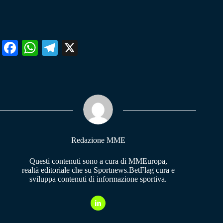
Fa
W
Te
X
ce
ha
le
bo
ts
gr
ok
A
a
pp
m
Redazione MME
Questi contenuti sono a cura di MMEuropa,
realtà editoriale che su Sportnews.BetFlag cura e
sviluppa contenuti di informazione sportiva.