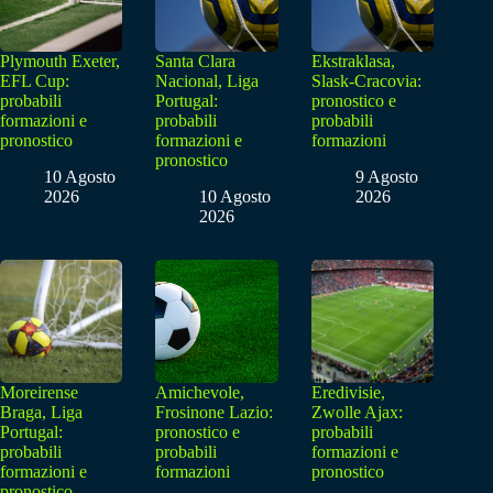
Plymouth Exeter,
Santa Clara
Ekstraklasa,
EFL Cup:
Nacional, Liga
Slask-Cracovia:
probabili
Portugal:
pronostico e
formazioni e
probabili
probabili
pronostico
formazioni e
formazioni
pronostico
10 Agosto
9 Agosto
2026
10 Agosto
2026
2026
Moreirense
Amichevole,
Eredivisie,
Braga, Liga
Frosinone Lazio:
Zwolle Ajax:
Portugal:
pronostico e
probabili
probabili
probabili
formazioni e
formazioni e
formazioni
pronostico
pronostico