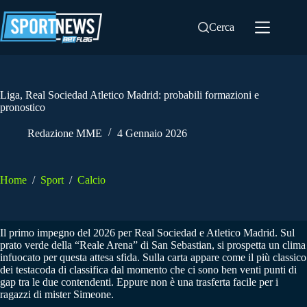
Salta
al
Cerca
contenuto
Liga, Real Sociedad Atletico Madrid: probabili formazioni e
pronostico
Redazione MME
4 Gennaio 2026
Home
/
Sport
/
Calcio
Il primo impegno del 2026 per Real Sociedad e Atletico Madrid. Sul
prato verde della “Reale Arena” di San Sebastian, si prospetta un clima
infuocato per questa attesa sfida. Sulla carta appare come il più classico
dei testacoda di classifica dal momento che ci sono ben venti punti di
gap tra le due contendenti. Eppure non è una trasferta facile per i
ragazzi di mister Simeone.