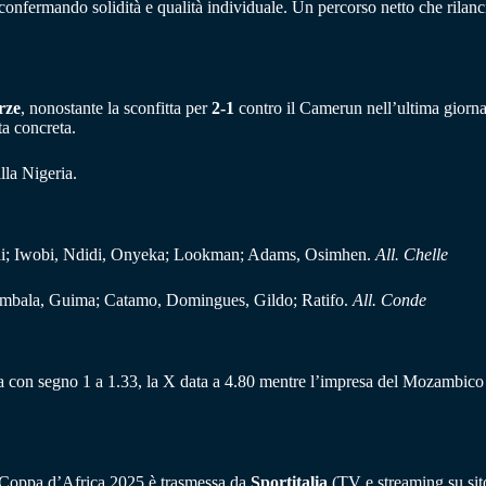
 confermando solidità e qualità individuale. Un percorso netto che rilanc
erze
, nonostante la sconfitta per
2-1
contro il Camerun nell’ultima giornat
ta concreta.
alla Nigeria.
i; Iwobi, Ndidi, Onyeka; Lookman; Adams, Osimhen.
All. Chelle
mbala, Guima; Catamo, Domingues, Gildo; Ratifo.
All. Conde
a con segno 1 a 1.33, la X data a 4.80 mentre l’impresa del Mozambico 
 Coppa d’Africa 2025 è trasmessa da
Sportitalia
(TV e streaming su sit