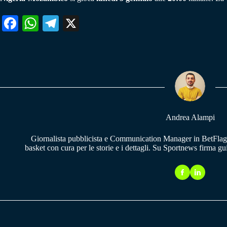
Fa
W
Te
X
ce
ha
le
bo
ts
gr
ok
A
a
pp
m
Andrea Alampi
Giornalista pubblicista e Communication Manager in BetFlag.
basket con cura per le storie e i dettagli. Su Sportnews firma g