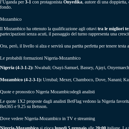
l’Uganda per
3-1
con protagonista
Onyedika
, autore di una doppietta,
fondo.
Mozambico
Il Mozambico ha ottenuto la qualificazione agli ottavi
tra le migliori t
partecipazioni senza acuti, il passaggio del turno rappresenta una cresci
Ora, però, il livello si alza e servirà una partita perfetta per tenere testa 
Le probabili formazioni Nigeria-Mozambico
Nigeria (4-3-1-2):
Nwabali; Osayi-Samuel, Bassey, Ajayi, Onyemaech
Mozambico (4-2-3-1):
Urrubal; Mexer, Chamboco, Dove, Nanani; Ka
Quote e pronostico Nigeria Mozambicodegli analisti
Le quote 1X2 proposte dagli analisti BetFlag vedono la Nigeria favorit
Bet365 e 9.25 su Betsson.
Dove vedere Nigeria-Mozambico in TV e streaming
Nigeria-Mozambico
si gioca
lunedì 5 gennaio
alle
20:00
italiane. La