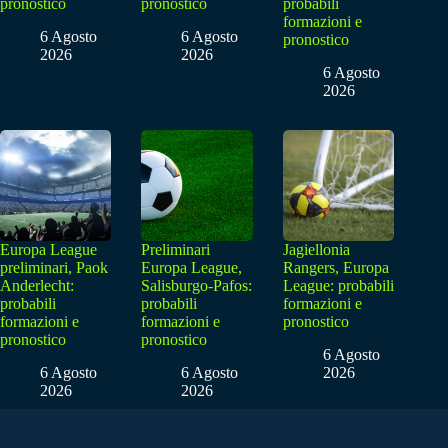
pronostico
pronostico
probabili
formazioni e
6 Agosto
6 Agosto
pronostico
2026
2026
6 Agosto
2026
Europa League
Preliminari
Jagiellonia
preliminari, Paok
Europa League,
Rangers, Europa
Anderlecht:
Salisburgo-Pafos:
League: probabili
probabili
probabili
formazioni e
formazioni e
formazioni e
pronostico
pronostico
pronostico
6 Agosto
6 Agosto
6 Agosto
2026
2026
2026