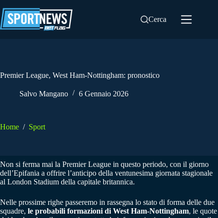
Salta
al
Cerca
contenuto
Premier League, West Ham-Nottingham: pronostico
Salvo Mangano
6 Gennaio 2026
Home
/
Sport
Non si ferma mai la Premier League in questo periodo, con il giorno
dell’Epifania a offrire l’anticipo della ventunesima giornata stagionale
al London Stadium della capitale britannica.
Nelle prossime righe passeremo in rassegna lo stato di forma delle due
squadre,
le probabili formazioni di West Ham-Nottingham
, le quote