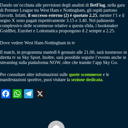
Dando un’occhiata alle previsioni degli analisti di
BetFlag
, nella gara
di Premier League tra West Ham e Nottingham, gli ospiti partono
favoriti. Infatti,
il successo esterno (2) è quotato 2.25
, mentre l’1 e il
segno X sono pagati rispettivamente 3.15 e 3.40. Nel palinsesto
complessivo delle scommesse relative a questa sfida, i bookmaker
GoldBet, Eurobet e Lottomatica propongono il 2 sempre a 2.25.
Dove vedere West Ham-Nottingham in tv
Il match, in programma martedì 6 gennaio alle 21.00, sarà trasmesso in
diretta tv su Sky Sport. Inoltre, sarà possibile seguire l’evento anche in
streaming sulla piattaforma NOW, oltre che tramite l’app Sky Go.
Per consultare altre informazioni sulle
quote scommesse
e le
manifestazioni sportive, puoi visitare la
sezione dedicata
.
Fa
W
Te
X
ce
ha
le
bo
ts
gr
ok
A
a