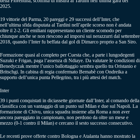
della Fiorentina, sconfitta di misura al Tardini nell’ultima gara del
2025.
19 vittorie del Parma, 20 pareggi e 29 successi dell’Inter, che
nell’ultima sfida disputata al Tardini nell’aprile scorso non è andata
oltre il 2-2. Gli emiliani rappresentano un cliente scomodo per
chiunque anche se non riescono ad imporsi sui nerazzurri dal settembre
2018, quando l’Inter fu beffata dal gol di Dimarco proprio a San Siro.
Formazione quasi al completo per Cuesta che, a parte i lungodegenti
Suzuki e Frigan, paga l’assenza di Ndiaye. Da valutare le condizioni di
Benedyczak mentre l’unico ballottaggio sembra quello tra Oristanio e
Britschgi. In cabina di regia confermato Bernabè con Ondreika a
supporto dell’unica punta Pellegrino, tra i più attesi del match.
Inter
39 i punti conquistati in diciassette giornate dall’Inter, al comando della
classifica con un vantaggio di un punto sul Milan e due sul Napoli. La
formazione di Chivu, unica squadra insieme alla Roma a non aver
ancora pareggiato in campionato, non perdono da oltre un mese e
mezzo (0-1 contro il Milan) e cercano il sesto successo consecutivo.
Le recenti prove offerte contro Bologna e Atalanta hanno mostrato la