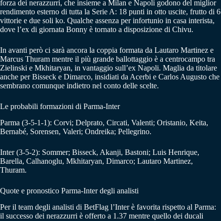
forza dei nerazzurri, che insieme a Milan e Napoli godono del miglior
rendimento esterno di tutta la Serie A: 18 punti in otto uscite, frutto di 6
vittorie e due soli ko. Qualche assenza per infortunio in casa interista,
dove l’ex di giornata Bonny è tornato a disposizione di Chivu.
In avanti però ci sarà ancora la coppia formata da Lautaro Martinez e
Marcus Thuram mentre il più grande ballottaggio è a centrocampo tra
Zielinski e Mkhitaryan, in vantaggio sull’ex Napoli. Maglia da titolare
anche per Bisseck e Dimarco, insidiati da Acerbi e Carlos Augusto che
sembrano comunque indietro nel conto delle scelte.
Le probabili formazioni di Parma-Inter
Parma (3-5-1-1): Corvi; Delprato, Circati, Valenti; Oristanio, Keita,
Bernabé, Sorensen, Valeri; Ondreika; Pellegrino.
Inter (3-5-2): Sommer; Bisseck, Akanji, Bastoni; Luis Henrique,
Barella, Calhanoglu, Mkhitaryan, Dimarco; Lautaro Martinez,
Thuram.
Quote e pronostico Parma-Inter degli analisti
Per il team degli analisti di BetFlag l’Inter è favorita rispetto al Parma:
il successo dei nerazzurri è offerto a 1.37 mentre quello dei ducali