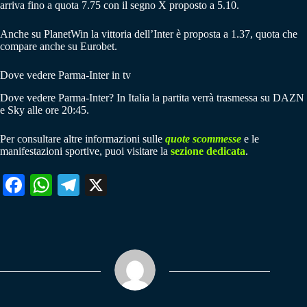
arriva fino a quota 7.75 con il segno X proposto a 5.10.
Anche su PlanetWin la vittoria dell’Inter è proposta a 1.37, quota che
compare anche su Eurobet.
Dove vedere Parma-Inter in tv
Dove vedere Parma-Inter? In Italia la partita verrà trasmessa su DAZN
e Sky alle ore 20:45.
Per consultare altre informazioni sulle
quote scommesse
e le
manifestazioni sportive, puoi visitare la
sezione dedicata
.
Fa
W
Te
X
ce
ha
le
bo
ts
gr
ok
A
a
pp
m