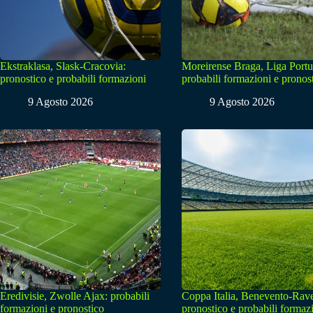
Ekstraklasa, Slask-Cracovia:
Moreirense Braga, Liga Portu
pronostico e probabili formazioni
probabili formazioni e pronos
9 Agosto 2026
9 Agosto 2026
Eredivisie, Zwolle Ajax: probabili
Coppa Italia, Benevento-Rav
formazioni e pronostico
pronostico e probabili formaz