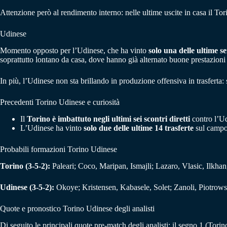
Attenzione però al rendimento interno: nelle ultime uscite in casa il To
Udinese
Momento opposto per l’Udinese, che ha vinto
solo una delle ultime se
soprattutto lontano da casa, dove hanno già alternato buone prestazioni
In più, l’Udinese non sta brillando in produzione offensiva in trasferta: 
Precedenti Torino Udinese e curiosità
Il
Torino è imbattuto negli ultimi sei scontri diretti
contro l’Ud
L’Udinese ha vinto
solo due delle ultime 14 trasferte
sul campo 
Probabili formazioni Torino Udinese
Torino (3-5-2):
Paleari; Coco, Maripan, Ismajli; Lazaro, Vlasic, Ilkh
Udinese (3-5-2):
Okoye; Kristensen, Kabasele, Solet; Zanoli, Piotrow
Quote e pronostico Torino Udinese degli analisti
Di seguito le principali quote pre-match degli analisti: il segno 1 (Tori