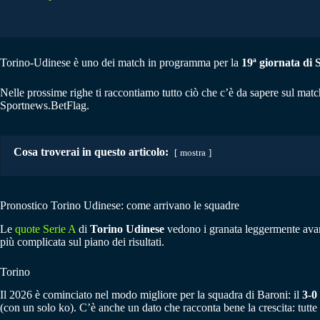
Torino-Udinese è uno dei match in programma per la
19ª giornata di 
Nelle prossime righe ti raccontiamo tutto ciò che c’è da sapere sul mat
Sportnews.BetFlag.
Cosa troverai in questo articolo:
mostra
Pronostico Torino Udinese: come arrivano le squadre
Le
quote Serie A
di
Torino Udinese
vedono i granata leggermente avanti
più complicata sul piano dei risultati.
Torino
Il 2026 è cominciato nel modo migliore per la squadra di Baroni: il
3-0
(con un solo ko). C’è anche un dato che racconta bene la crescita: tutte e