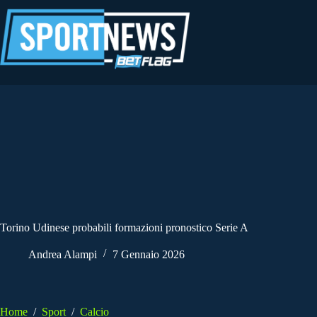
Salta
al
contenuto
Torino Udinese probabili formazioni pronostico Serie A
Andrea Alampi
7 Gennaio 2026
Home
/
Sport
/
Calcio