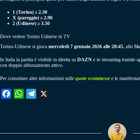
1 (Torino)
a
2.30
X (pareggio)
a
2.90
2 (Udinese)
a
3.50
Dove vedere Torino Udinese in TV
Torino-Udinese si gioca
mercoledì 7 gennaio 2026 alle 20:45
, allo
St
In Italia la partita è visibile in diretta su
DAZN
e in streaming tramite a
con doppio abbonamento attivo.
Per consultare altre informazioni sulle
quote scommesse
e le manifestaz
Fa
W
Te
X
ce
ha
le
bo
ts
gr
ok
A
a
pp
m