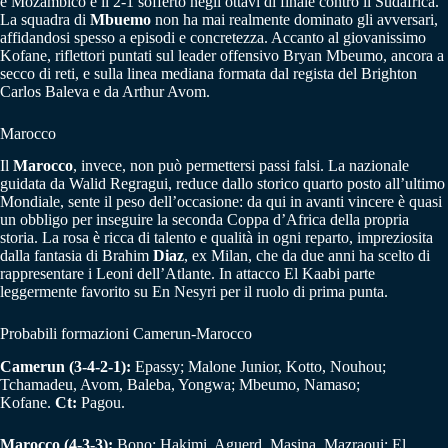
e Mozambico e il 2-1 sofferto negli ottavi di finale contro il Sudafrica.
La squadra di
Mbuemo
non ha mai realmente dominato gli avversari,
affidandosi spesso a episodi e concretezza. Accanto al giovanissimo
Kofane, riflettori puntati sul leader offensivo Bryan Mbeumo, ancora a
secco di reti, e sulla linea mediana formata dal regista del Brighton
Carlos Baleva e da Arthur Avom.
Marocco
Il
Marocco
, invece, non può permettersi passi falsi. La nazionale
guidata da Walid Regragui, reduce dallo storico quarto posto all’ultimo
Mondiale, sente il peso dell’occasione: da qui in avanti vincere è quasi
un obbligo per inseguire la seconda Coppa d’Africa della propria
storia. La rosa è ricca di talento e qualità in ogni reparto, impreziosita
dalla fantasia di Brahim
Diaz
, ex Milan, che da due anni ha scelto di
rappresentare i Leoni dell’Atlante. In attacco El Kaabi parte
leggermente favorito su En Nesyri per il ruolo di prima punta.
Probabili formazioni Camerun-Marocco
Camerun (3-4-2-1):
Epassy; Malone Junior, Kotto, Nouhou;
Tchamadeu, Avom, Baleba, Yongwa; Mbeumo, Namaso;
Kofane.
Ct:
Pagou.
Marocco (4-3-3):
Bono; Hakimi, Aguerd, Masina, Mazraoui; El