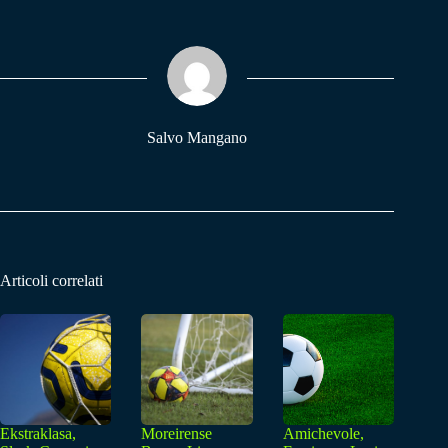
bo
ts
gr
ok
A
a
pp
m
Salvo Mangano
Articoli correlati
Ekstraklasa,
Moreirense
Amichevole,