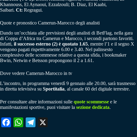
Khannouss, El Aynaoui, Ezzalzouli; B. Diaz, El Kaabi,
Saibari.
Ct:
Regragui.
Quote e pronostico Camerun-Marocco degli analisti
Dando un’occhiata alle previsioni degli analisti di BetFlag, nella gara
di Coppa d’Africa tra Camerun e Marocco, i secondi partono favoriti.
Infatti,
il successo esterno (2) è quotato 1.65
, mentre l’1 e il segno X
vengono pagati rispettivamente 6.00 e 3.40. Nel palinsesto
complessivo delle scommesse relative a questa sfida, i bookmaker
Bwin, Netwin e Betsson propongono il 2 a 1.61.
Dove vedere Camerun-Marocco in tv
L’incontro, in programma venerdì 9 gennaio alle 20.00, sarà trasmesso
in diretta televisiva su
Sportitalia
, al canale 60 del digitale terrestre.
Per consultare altre informazioni sulle
quote scommesse
e le
manifestazioni sportive, puoi visitare la
sezione dedicata
.
Fa
W
Te
X
ce
ha
le