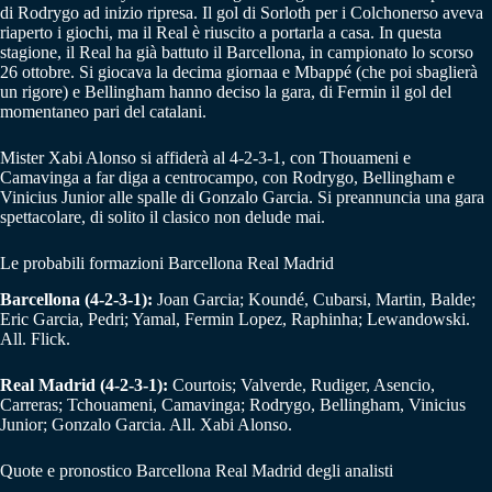
di Rodrygo ad inizio ripresa. Il gol di Sorloth per i Colchonerso aveva
riaperto i giochi, ma il Real è riuscito a portarla a casa. In questa
stagione, il Real ha già battuto il Barcellona, in campionato lo scorso
26 ottobre. Si giocava la decima giornaa e Mbappé (che poi sbaglierà
un rigore) e Bellingham hanno deciso la gara, di Fermin il gol del
momentaneo pari del catalani.
Mister Xabi Alonso si affiderà al 4-2-3-1, con Thouameni e
Camavinga a far diga a centrocampo, con Rodrygo, Bellingham e
Vinicius Junior alle spalle di Gonzalo Garcia. Si preannuncia una gara
spettacolare, di solito il clasico non delude mai.
Le probabili formazioni Barcellona Real Madrid
Barcellona (4-2-3-1):
Joan Garcia; Koundé, Cubarsi, Martin, Balde;
Eric Garcia, Pedri; Yamal, Fermin Lopez, Raphinha; Lewandowski.
All. Flick.
Real Madrid (4-2-3-1):
Courtois; Valverde, Rudiger, Asencio,
Carreras; Tchouameni, Camavinga; Rodrygo, Bellingham, Vinicius
Junior; Gonzalo Garcia. All. Xabi Alonso.
Quote e pronostico Barcellona Real Madrid degli analisti