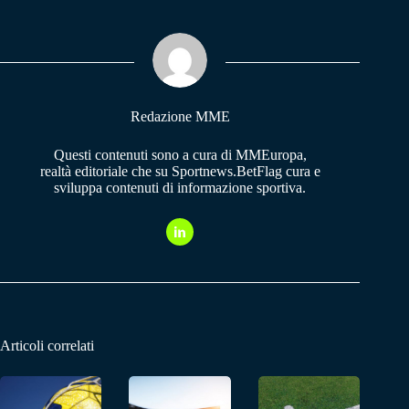
bo
ts
gr
ok
A
a
pp
m
Redazione MME
Questi contenuti sono a cura di MMEuropa,
realtà editoriale che su Sportnews.BetFlag cura e
sviluppa contenuti di informazione sportiva.
Articoli correlati