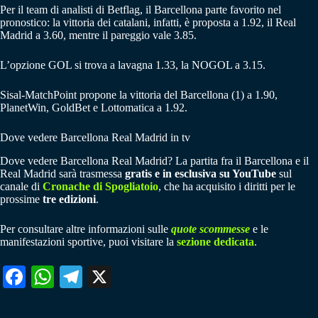
Per il team di analisti di Betflag, il Barcellona parte favorito nel
pronostico: la vittoria dei catalani, infatti, è proposta a 1.92, il Real
Madrid a 3.60, mentre il pareggio vale 3.85.
L’opzione GOL si trova a lavagna 1.33, la NOGOL a 3.15.
Sisal-MatchPoint propone la vittoria del Barcellona (1) a 1.90,
PlanetWin, GoldBet e Lottomatica a 1.92.
Dove vedere Barcellona Real Madrid in tv
Dove vedere Barcellona Real Madrid? La partita fra il Barcellona e il
Real Madrid sarà trasmessa
gratis e in esclusiva su YouTube
sul
canale di
Cronache di Spogliatoio
, che ha acquisito i diritti per le
prossime
tre edizioni
.
Per consultare altre informazioni sulle
quote scommesse
e le
manifestazioni sportive, puoi visitare la
sezione dedicata
.
Fa
W
Te
X
ce
ha
le