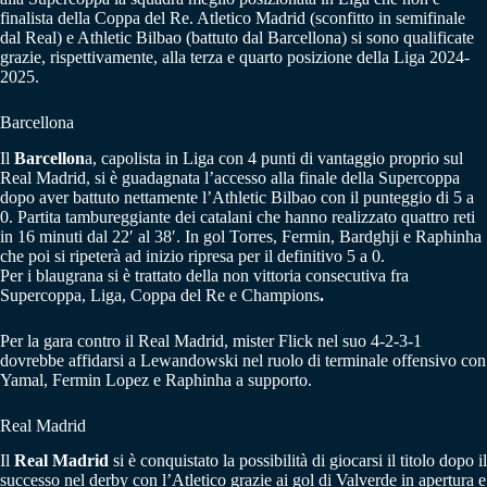
finalista della Coppa del Re. Atletico Madrid (sconfitto in semifinale
dal Real) e Athletic Bilbao (battuto dal Barcellona) si sono qualificate
grazie, rispettivamente, alla terza e quarto posizione della Liga 2024-
2025.
Barcellona
Il
Barcellon
a, capolista in Liga con 4 punti di vantaggio proprio sul
Real Madrid, si è guadagnata l’accesso alla finale della Supercoppa
dopo aver battuto nettamente l’Athletic Bilbao con il punteggio di 5 a
0. Partita tambureggiante dei catalani che hanno realizzato quattro reti
in 16 minuti dal 22′ al 38′. In gol Torres, Fermin, Bardghji e Raphinha
che poi si ripeterà ad inizio ripresa per il definitivo 5 a 0.
Per i blaugrana si è trattato della non vittoria consecutiva fra
Supercoppa, Liga, Coppa del Re e Champions
.
Per la gara contro il Real Madrid, mister Flick nel suo 4-2-3-1
dovrebbe affidarsi a Lewandowski nel ruolo di terminale offensivo con
Yamal, Fermin Lopez e Raphinha a supporto.
Real Madrid
Il
Real Madrid
si è conquistato la possibilità di giocarsi il titolo dopo il
successo nel derby con l’Atletico grazie ai gol di Valverde in apertura e