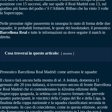
posizione con 15 successi, alle sue spalle il Real Madrid con 13, sul
gradino più basso del podio c’è l’Athletic Bilbao che ha vinto 3 volte
la Supercoppa.
Nelle prossime righe passeremo in rassegna lo stato di forma delle due
squadre, le probabili formazioni, le quote dei bookmaker, il pronostico
Barcellona Real
e tutte le informazioni su dove seguire il match in
diretta.
Cosa troverai in questo articolo:
mostra
Pronostico Barcellona Real Madrid: come arrivano le squadre
Il
clasico
farà ancora bella mostra di sé. A Jeddah, domenica 11
gennaio alle 20 (ora italiana), si troveranno ancora di fronte Barcellona
e Real Madrid che si contenderanno la 42esima edizione della
Supercoppa spagnola, la settima con il nuovo formato che prevede
quattro partecipanti, le vincitrici della Coppa del Re e della Liga, la
finalista della coppa nazionale e la squadra classificatasi seconda in
campionato. In caso di coincidenze, come in questa edizione, accede
alla Supercoppa la squadra meglio posizionata in Liga che non è