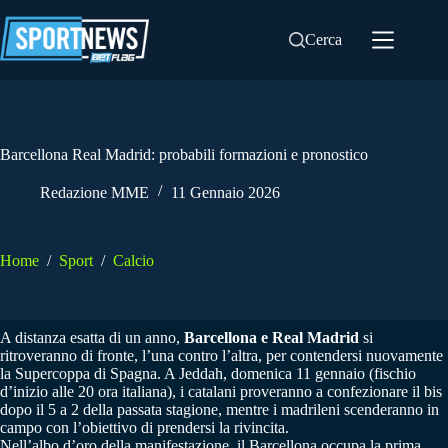
Salta
al
Cerca
contenuto
Barcellona Real Madrid: probabili formazioni e pronostico
Redazione MME
11 Gennaio 2026
Home
/
Sport
/
Calcio
A distanza esatta di un anno,
Barcellona e Real Madrid
si
ritroveranno di fronte, l’una contro l’altra, per contendersi nuovamente
la Supercoppa di Spagna. A Jeddah, domenica 11 gennaio (fischio
d’inizio alle 20 ora italiana), i catalani proveranno a confezionare il bis
dopo il 5 a 2 della passata stagione, mentre i madrileni scenderanno in
campo con l’obiettivo di prendersi la rivincita.
Nell’albo d’oro della manifestazione, il Barcellona occupa la prima