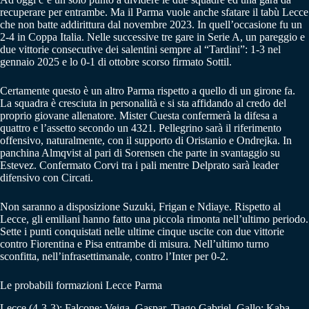
recuperare per entrambe. Ma il Parma vuole anche sfatare il tabù Lecce
che non batte addirittura dal novembre 2023. In quell’occasione fu un
2-4 in Coppa Italia. Nelle successive tre gare in Serie A, un pareggio e
due vittorie consecutive dei salentini sempre al “Tardini”: 1-3 nel
gennaio 2025 e lo 0-1 di ottobre scorso firmato Sottil.
Certamente questo è un altro Parma rispetto a quello di un girone fa.
La squadra è cresciuta in personalità e si sta affidando al credo del
proprio giovane allenatore. Mister Cuesta confermerà la difesa a
quattro e l’assetto secondo un 4321. Pellegrino sarà il riferimento
offensivo, naturalmente, con il supporto di Oristanio e Ondrejka. In
panchina Almqvist al pari di Sorensen che parte in svantaggio su
Estevez. Confermato Corvi tra i pali mentre Delprato sarà leader
difensivo con Circati.
Non saranno a disposizione Suzuki, Frigan e Ndiaye. Rispetto al
Lecce, gli emiliani hanno fatto una piccola rimonta nell’ultimo periodo.
Sette i punti conquistati nelle ultime cinque uscite con due vittorie
contro Fiorentina e Pisa entrambe di misura. Nell’ultimo turno
sconfitta, nell’infrasettimanale, contro l’Inter per 0-2.
Le probabili formazioni Lecce Parma
Lecce (4-3-3): Falcone; Veiga, Gaspar, Tiago Gabriel, Gallo; Kaba,