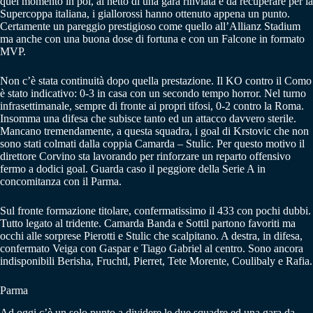
quel momento in poi, al netto di una gara rinviata e da recuperare per la
Supercoppa italiana, i giallorossi hanno ottenuto appena un punto.
Certamente un pareggio prestigioso come quello all’Allianz Stadium
ma anche con una buona dose di fortuna e con un Falcone in formato
MVP.
Non c’è stata continuità dopo quella prestazione. Il KO contro il Como
è stato indicativo: 0-3 in casa con un secondo tempo horror. Nel turno
infrasettimanale, sempre di fronte ai propri tifosi, 0-2 contro la Roma.
Insomma una difesa che subisce tanto ed un attacco davvero sterile.
Mancano tremendamente, a questa squadra, i goal di Krstovic che non
sono stati colmati dalla coppia Camarda – Stulic. Per questo motivo il
direttore Corvino sta lavorando per rinforzare un reparto offensivo
fermo a dodici goal. Guarda caso il peggiore della Serie A in
concomitanza con il Parma.
Sul fronte formazione titolare, confermatissimo il 433 con pochi dubbi.
Tutto legato al tridente. Camarda Banda e Sottil partono favoriti ma
occhi alle sorprese Pierotti e Stulic che scalpitano. A destra, in difesa,
confermato Veiga con Gaspar e Tiago Gabriel al centro. Sono ancora
indisponibili Berisha, Fruchtl, Pierret, Tete Morente, Coulibaly e Rafia.
Parma
Ad oggi c’è un solo punto a dividere le due squadre ed una gara da