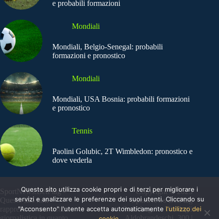
e probabili formazioni
Mondiali
Mondiali, Belgio-Senegal: probabili
formazioni e pronostico
Mondiali
Mondiali, USA Bosnia: probabili formazioni
e pronostico
Tennis
Paolini Golubic, 2T Wimbledon: pronostico e
dove vederla
Questo sito utilizza cookie propri e di terzi per migliorare i
SportNews.BetFlag -
Copyright © 2025
servizi e analizzare le preferenze dei suoi utenti. Cliccando su
Questo sito non
SportNews BetFlag
"Acconsento" l'utente accetta automaticamente
l'utilizzo dei
rappresenta una testata
Sede Legale: Via degli
giornalistica in quanto
Aldobrandeschi, 300 |
cookie.