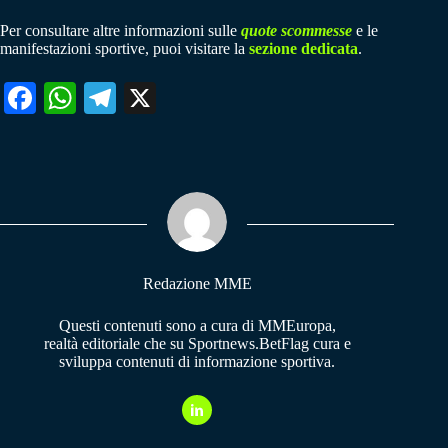
Per consultare altre informazioni sulle
quote scommesse
e le
manifestazioni sportive, puoi visitare la
sezione dedicata
.
Fa
W
Te
X
ce
ha
le
bo
ts
gr
ok
A
a
pp
m
Redazione MME
Questi contenuti sono a cura di MMEuropa,
realtà editoriale che su Sportnews.BetFlag cura e
sviluppa contenuti di informazione sportiva.