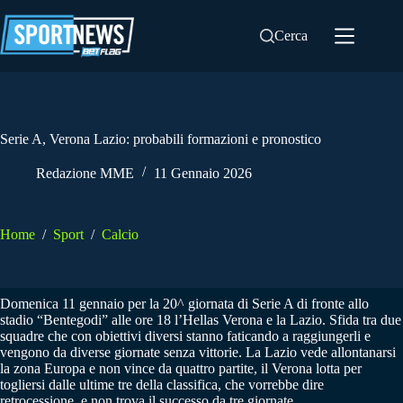
Salta
al
Cerca
contenuto
Serie A, Verona Lazio: probabili formazioni e pronostico
Redazione MME
11 Gennaio 2026
Home
/
Sport
/
Calcio
Domenica 11 gennaio per la 20^ giornata di Serie A di fronte allo
stadio “Bentegodi” alle ore 18 l’Hellas Verona e la Lazio. Sfida tra due
squadre che con obiettivi diversi stanno faticando a raggiungerli e
vengono da diverse giornate senza vittorie. La Lazio vede allontanarsi
la zona Europa e non vince da quattro partite, il Verona lotta per
togliersi dalle ultime tre della classifica, che vorrebbe dire
retrocessione, e non trova il successo da tre giornate.