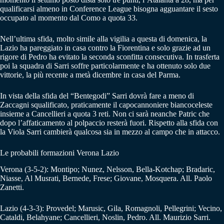
qualificarsi almeno in Conference League bisogna agguantare il sesto
occupato al momento dal Como a quota 33.
Nell’ultima sfida, molto simile alla vigilia a questa di domenica, la
Lazio ha pareggiato in casa contro la Fiorentina e solo grazie ad un
rigore di Pedro ha evitato la seconda sconfitta consecutiva. In trasferta
poi la squadra di Sarri soffre particolarmente e ha ottenuto solo due
vittorie, la più recente a metà dicembre in casa del Parma.
In vista della sfida del “Bentegodi” Sarri dovrà fare a meno di
Zaccagni squalificato, praticamente il capocannoniere biancoceleste
insieme a Cancellieri a quota 3 reti. Non ci sarà neanche Patric che
dopo l’affaticamento al polpaccio resterà fuori. Rispetto alla sfida con
la Viola Sarri cambierà qualcosa sia in mezzo al campo che in attacco.
Le probabili formazioni Verona Lazio
Verona (3-5-2): Montipo; Nunez, Nelsson, Bella-Kotchap; Bradaric,
Niasse, Al Musrati, Bernede, Frese; Giovane, Mosquera. All. Paolo
Zanetti.
Lazio (4-3-3): Provedel; Marusic, Gila, Romagnoli, Pellegrini; Vecino,
Cataldi, Belahyane; Cancellieri, Noslin, Pedro. All. Maurizio Sarri.