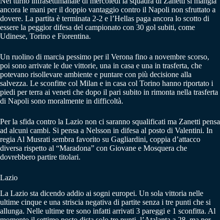
Nel turno infrasettimanale di mercoledì la squadra di Zanetti si mangia
ancora le mani per il doppio vantaggio contro il Napoli non sfruttato a
dovere. La partita è terminata 2-2 e l’Hellas paga ancora lo scotto di
essere la peggior difesa del campionato con 30 gol subiti, come
Udinese, Torino e Fiorentina.
Un ruolino di marcia pessimo per il Verona fino a novembre scorso,
poi sono arrivate le due vittorie, una in casa e una in trasferta, che
potevano risollevare ambiente e puntare con più decisione alla
salvezza. Le sconfitte col Milan e in casa col Torino hanno riportato i
piedi per terra ai veneti che dopo il pari subito in rimonta nella trasferta
di Napoli sono moralmente in difficoltà.
Per la sfida contro la Lazio non ci saranno squalificati ma Zanetti pensa
ad alcuni cambi. Si pensa a Nelsson in difesa al posto di Valentini. In
regia Al Musrati sembra favorito su Gagliardini, coppia d’attacco
diversa rispetto al “Maradona” con Giovane e Mosquera che
dovrebbero partire titolari.
Lazio
La Lazio sta dicendo addio ai sogni europei. Un sola vittoria nelle
ultime cinque e una striscia negativa di partite senza i tre punti che si
allunga. Nelle ultime tre sono infatti arrivati 3 pareggi e 1 sconfitta. Al
momento il settimo posto dista solo tre punti, l’Atalanta a 28, ma per