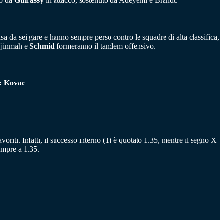
to da
Guirassy
in attacco, sostenuto da Adeyemi e Brandt.
 casa da sei gare e hanno sempre perso contro le squadre di alta classifica,
 Njinmah e
Schmid
formeranno il tandem offensivo.
: Kovac
riti. Infatti, il successo interno (1) è quotato 1.35, mentre il segno X
empre a 1.35.