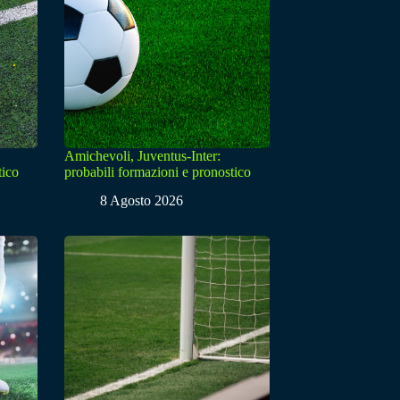
Amichevoli, Juventus-Inter:
tico
probabili formazioni e pronostico
8 Agosto 2026