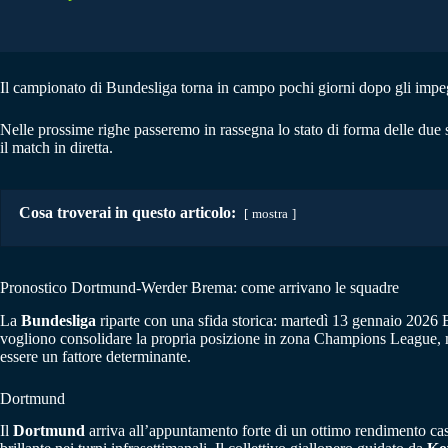
Il campionato di Bundesliga torna in campo pochi giorni dopo gli impegni
Nelle prossime righe passeremo in rassegna lo stato di forma delle due
il match in diretta.
Cosa troverai in questo articolo:
mostra
Pronostico Dortmund-Werder Brema: come arrivano le squadre
La
Bundesliga
riparte con una sfida storica: martedì 13 gennaio 2026 B
vogliono consolidare la propria posizione in zona Champions League, men
essere un fattore determinante.
Dortmund
Il
Dortmund
arriva all’appuntamento forte di un ottimo rendimento cas