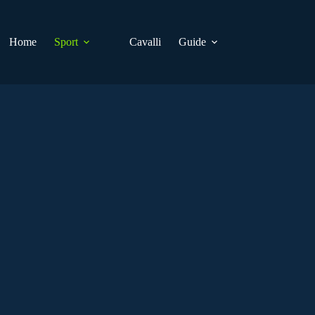
Home
Sport
Cavalli
Guide