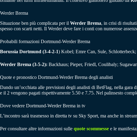
brillante nei turni infrasettimanali. Il collettivo giallonero guidato da
Ko
Werder Brema
Situazione ben più complicata per il
Werder Brema
, in crisi di risul
spesso con scarti netti. Il Werder deve fare i conti con numerose assenz
Probabili formazioni Dortmund-Werder Brema
Borussia Dortmund
(3-4-2-1
) Kobel; Emre Can, Sule, Schlotterbeck
Werder Brema (3-5-2):
Backhaus; Pieper, Friedl, Coulibaly; Sugawa
Quote e pronostico Dortmund-Werder Brema degli analisti
Dando un’occhiata alle previsioni degli analisti di BetFlag, nella gara 
e il 2 vengono pagati rispettivamente 5.50 e 7.75. Nel palinsesto com
Dove vedere Dortmund-Werder Brema in tv
L’incontro sarà trasmesso in diretta tv su Sky Sport, ma anche in strea
Per consultare altre informazioni sulle
quote scommesse
e le manifestaz