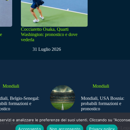
Cocciaretto Osaka, Quarti
ve
Washington: pronostico e dove
vederla
31 Luglio 2026
Mondiali
Mondiali
iali, Belgio-Senegal:
Mondiali, USA Bosnia:
abili formazioni e
probabili formazioni e
ostico
pronostico
e i servizi e analizzare le preferenze dei suoi utenti. Cliccando su "Acco
ica in quanto viene
Sede Legal
Acconsento
Non acconsento
Privacy policy