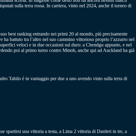
settimana scorsa. In stagione come detto non ha ancora nessun match
putati sulla terra rossa. In carriera, vinto nel 2024, anche il torneo di
l suo best ranking entrando nei primi 20 al mondo, più precisamente
ha battuto tra l’altro nel suo cammino vittorioso proprio l’azzurro nel
u superfici veloci e in due occasioni sul duro: a Chendgu appunto, e nel
perdendo poi al primo turno contro Mmoh, anche qui ad Auckland ha già
andro Tabilo è in vantaggio per due a uno avendo vinto sulla terra di
spartirsi una vittoria a testa, a Lima 2 vittoria di Darderi in tre, a