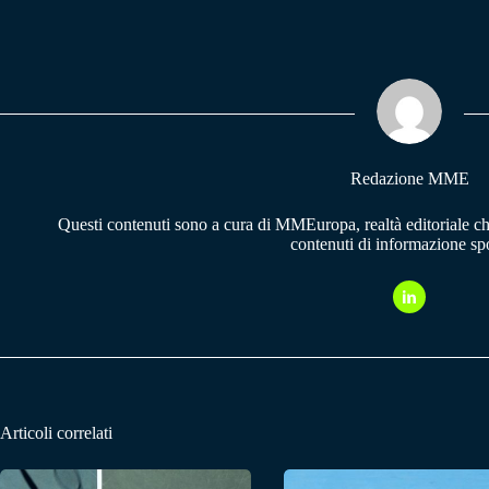
ce
ha
le
bo
ts
gr
ok
A
a
pp
m
Redazione MME
Questi contenuti sono a cura di MMEuropa, realtà editoriale c
contenuti di informazione spo
Articoli correlati