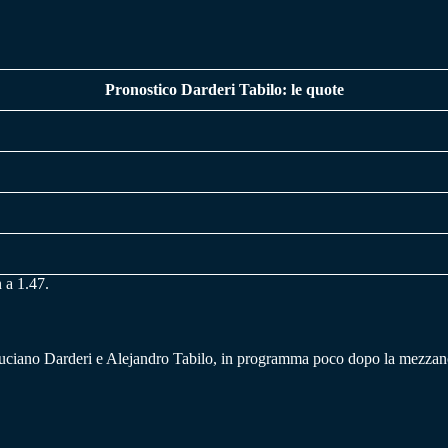
Pronostico Darderi Tabilo: le quote
 a 1.47.
Luciano Darderi e Alejandro Tabilo, in programma poco dopo la mezzanott