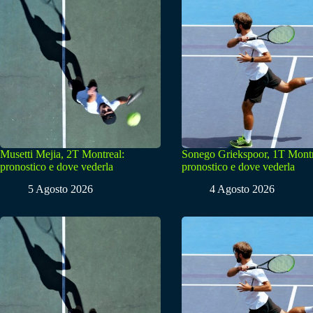
Musetti Mejia, 2T Montreal:
Sonego Griekspoor, 1T Montr
pronostico e dove vederla
pronostico e dove vederla
5 Agosto 2026
4 Agosto 2026