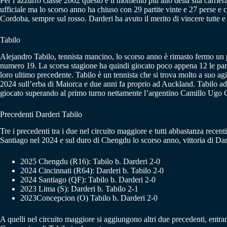
Per l’azzurro classe 2002 questo è il momento più alto della sua carri
ufficiale ma lo scorso anno ha chiuso con 29 partite vinte e 27 perse e co
Cordoba, sempre sul rosso. Darderi ha avuto il merito di vincere tutte e t
Tabilo
Alejandro Tabilo, tennista mancino, lo scorso anno è rimasto fermo un 
numero 19. La scorsa stagione ha quindi giocato poco appena 12 le parti
loro ultimo precedente. Tabilo è un tennista che si trova molto a suo agio
2024 sull’erba di Maiorca e due anni fa proprio ad Auckland. Tabilo 
giocato superando al primo turno nettamente l’argentino Camillo Ugo Ca
Precedenti Darderi Tabilo
Tre i precedenti tra i due nel circuito maggiore e tutti abbastanza recen
Santiago nel 2024 e sul duro di Chengdu lo scorso anno, vittoria di Dar
2025 Chengdu (R16): Tabilo b. Darderi 2-0
2024 Cincinnati (R64): Darderi b. Tabilo 2-0
2024 Santiago (QF): Tabilo b. Darderi 2-0
2023 Lima (S): Darderi b. Tabilo 2-1
2023Concepcion (O) Tabilo b. Darderi 2-0
A quelli nel circuito maggiore si aggiungono altri due precedenti, entramb