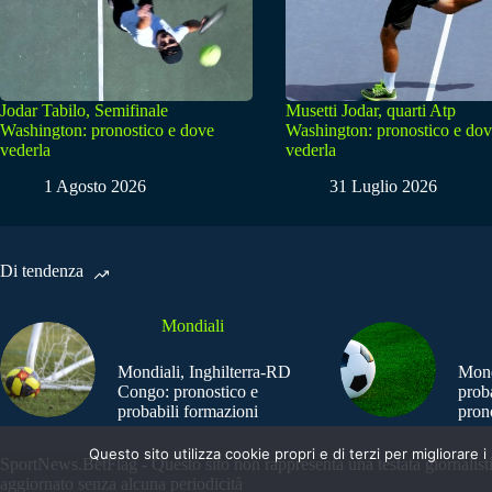
Jodar Tabilo, Semifinale
Musetti Jodar, quarti Atp
Washington: pronostico e dove
Washington: pronostico e do
vederla
vederla
1 Agosto 2026
31 Luglio 2026
Di tendenza
Mondiali
Mondiali, Inghilterra-RD
Mond
Congo: pronostico e
prob
probabili formazioni
pron
Questo sito utilizza cookie propri e di terzi per migliorar
SportNews.BetFlag - Questo sito non rappresenta una testata giornalist
aggiornato senza alcuna periodicità