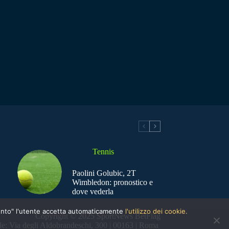
Tennis
Paolini Golubic, 2T
Wimbledon: pronostico e
dove vederla
nsento" l'utente accetta automaticamente
l'utilizzo dei cookie.
Copyright © 2025 SportNews BetFlag
e: Via degli Aldobrandeschi, 300 | 00163 | Roma