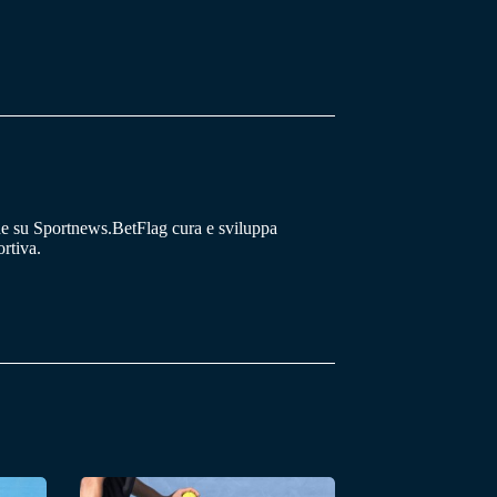
he su Sportnews.BetFlag cura e sviluppa
rtiva.