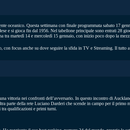
nente oceanico. Questa settimana con finale programmata sabato 17 genn
e e si gioca fin dal 1956. Nel tabellone principale sono entrati 28 gioca
liana tra martedì 14 e mercoledì 15 gennaio, con inizio poco dopo la mezz
o, con focus anche su dove seguire la sfida in TV e Streaming. Il tutto 
na vittoria nei confronti dell’avversario. In questo incontro di Aucklan
altra parte della rete Luciano Darderi che scende in campo per il primo 
 tra qualificazioni e primi turni.