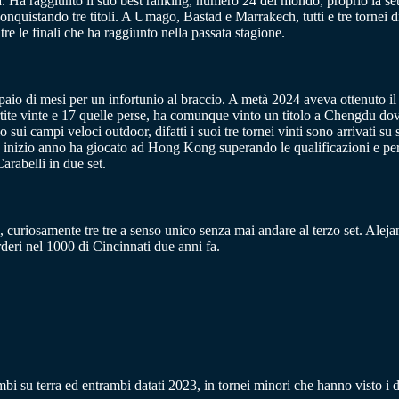
era. Ha raggiunto il suo best ranking, numero 24 del mondo, proprio la 
nquistando tre titoli. A Umago, Bastad e Marrakech, tutti e tre tornei dis
re le finali che ha raggiunto nella passata stagione.
paio di mesi per un infortunio al braccio. A metà 2024 aveva ottenuto i
te vinte e 17 quelle perse, ha comunque vinto un titolo a Chengdu dove 
 sui campi veloci outdoor, difatti i suoi tre tornei vinti sono arrivati s
ad inizio anno ha giocato ad Hong Kong superando le qualificazioni e 
rabelli in due set.
ti, curiosamente tre tre a senso unico senza mai andare al terzo set. Alej
deri nel 1000 di Cincinnati due anni fa.
i su terra ed entrambi datati 2023, in tornei minori che hanno visto i due 