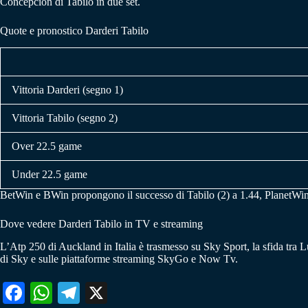
Concepcion di Tabilo in due set.
Quote e pronostico Darderi Tabilo
Vittoria Darderi (segno 1)
Vittoria Tabilo (segno 2)
Over 22.5 game
Under 22.5 game
BetWin e BWin propongono il successo di Tabilo (2) a 1.44, PlanetWin
Dove vedere Darderi Tabilo in TV e streaming
L’Atp 250 di Auckland in Italia è trasmesso su Sky Sport, la sfida tra 
di Sky e sulle piattaforme streaming SkyGo e Now Tv.
Fa
W
Te
X