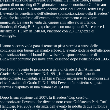
La prima edizione dell’evento si è tenuta il 2 marzo 1986, l’ultimo
giorno di un meeting di 71 giornate di corse, denominato Gulfstream
Park Breeders Cup Handicap, decima corsa del Florida Derby Day.
L’evento ha beneficiato dell’ulteriore sponsorizzazione della Breeders’
Cup, che ha conferito all’evento un riconoscimento e un valore
immediati. La gara fu vinta dal cinque anni allevato in Irlanda,
Sondrio, di Craig B. Singer, che partì con una quota di 7/1 e corse la
distanza di 1,3 km in 1:40.60, vincendo con 2,3 lunghezze di
vantaggio.
L’anno successivo la gara si tenne su pista sterrata a causa delle
condizioni non buone del manto erboso. L’evento godette dell’ulteriore
sponsorizzazione del brand Budweiser. La sponsorizzazione di
Budweiser continuò per nove anni, cessando dopo l’edizione del 1995.
Nel 1990, l’evento fu promosso a gara di Grade 3 dall’American
Graded Stakes Committee. Nel 1991, la distanza della gara fu
notevolmente aumentata a 1,3 km e l’anno successivo fu promossa alla
classificazione di Grado II. Nel 1994 l’evento fu trasferito su pista
sterrata e disputato su una distanza di 1,4 km.
Dopo la sua edizione del 2007, la Breeders’ Cup cessò di
sponsorizzare l’evento, che divenne noto come Gulfstream Park Turf
Handicap. Nel 2009 la distanza dell’evento fu ridotta di due furlong a