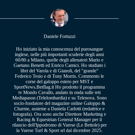
ok
A
a
pp
m
Daniele Fortuzzi
Ho iniziato la mia conoscenza del purosangue
inglese, nelle più importanti scuderie degli anni
60/80 a Milano, quelle degli allenatori Mario e
Gaetano Benetti ed Enrico Camici. Ho studiato i
libri del Varola e di Gianoli, del "grande"
Federico Tesio e di Tony Morris. Commento le
corse del galoppo estero per MST e
SportNews.Betflag.it Ho prodotto il programma
tv Mondo Cavallo, andato in onda sulle reti
Mediapason (Telelombardia) e su Telenova. Sono
socio-fondatore del magazine online Galoppo &
Charme, assieme a Daniela Carlotti (redattrice e
fotografa). Ora sono anche Direttore Marketing e
Racing & Equestrian General Manager per il
rilancio dell'Ippodromo di Varese (Le Bettole) per
la Varese Turf & Sport srl dal dicembre 2025.