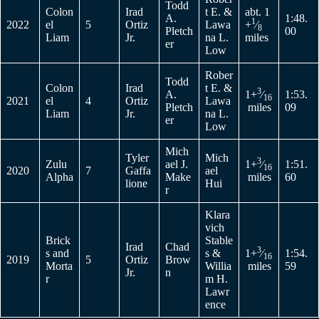
Todd
Colon
Irad
t E. &
abt. 1
A.
1:48.
1
2022
el
5
Ortiz
Lawa
+
⁄
8
Pletch
00
Liam
Jr.
na L.
miles
er
Low
Rober
Todd
Colon
Irad
t E. &
3
A.
1+
⁄
1:53.
16
2021
el
4
Ortiz
Lawa
Pletch
miles
09
Liam
Jr.
na L.
er
Low
Mich
Tyler
Mich
3
Zulu
ael J.
1+
⁄
1:51.
16
2020
7
Gaffa
ael
Alpha
Make
miles
60
lione
Hui
r
Klara
vich
Brick
Stable
Irad
Chad
3
s and
s &
1+
⁄
1:54.
16
2019
5
Ortiz
Brow
Morta
Willia
miles
59
Jr.
n
r
m H.
Lawr
ence