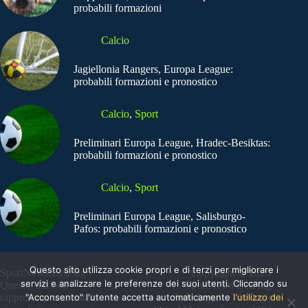
probabili formazioni
Calcio
Jagiellonia Rangers, Europa League:
probabili formazioni e pronostico
Calcio
,
Sport
Preliminari Europa League, Hradec-Besiktas:
probabili formazioni e pronostico
Calcio
,
Sport
Preliminari Europa League, Salisburgo-
Pafos: probabili formazioni e pronostico
Questo sito utilizza cookie propri e di terzi per migliorare i
SportNews.BetFlag -
Copyright © 2025
servizi e analizzare le preferenze dei suoi utenti. Cliccando su
Questo sito non
SportNews BetFlag
"Acconsento" l'utente accetta automaticamente
l'utilizzo dei
rappresenta una testata
Sede Legale: Via degli