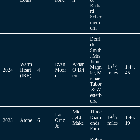
Richa
rd
Scher
merh
orn
Derri
ck
Smith
, Mrs.
John
Warm
Ryan
Aidan
1
Magn
1+
⁄
1:44.
8
2024
Heart
4
Moor
O’Bri
ier, M
miles
45
(IRE)
e
en
ichael
Tabor
& W
esterb
urg
Mich
Three
Irad
1
ael J.
Diam
1+
⁄
1:46.
8
2023
Atone
6
Ortiz
Make
onds
miles
19
Jr.
r
Farm
Rober