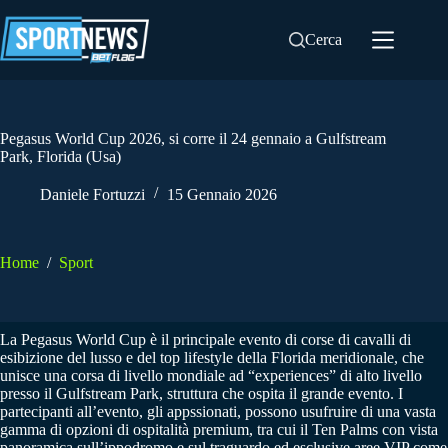
Salta
al
Cerca
contenuto
Pegasus World Cup 2026, si corre il 24 gennaio a Gulfstream
Park, Florida (Usa)
Daniele Fortuzzi
15 Gennaio 2026
Home
/
Sport
La Pegasus World Cup è il principale evento di corse di cavalli di
esibizione del lusso e del top lifestyle della Florida meridionale, che
unisce una corsa di livello mondiale ad “experiences” di alto livello
presso il Gulfstream Park, struttura che ospita il grande evento. I
partecipanti all’evento, gli appssionati, possono usufruire di una vasta
gamma di opzioni di ospitalità premium, tra cui il Ten Palms con vista
panoramica sull’ippodromo e sul traguardo ed esclusive aree VIP come