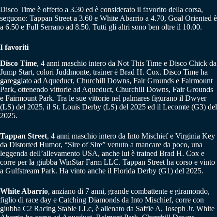
Disco Time è offerto a 3.30 ed è considerato il favorito della corsa,
seguono: Tappan Street a 3.60 e White Abarrio a 4.70, Goal Oriented è
a 6.50 e Full Serrano ad 8.50. Tutti gli altri sono ben oltre il 10.00.
I favoriti
Disco Time
, 4 anni maschio intero da Not This Time e Disco Chick da
Jump Start, colori Juddmonte, trainer è Brad H. Cox. Disco Time ha
gareggiato ad Aqueduct, Churchill Downs, Fair Grounds e Fairmount
Park, ottenendo vittorie ad Aqueduct, Churchill Downs, Fair Grounds
e Fairmount Park. Tra le sue vittorie nel palmares figurano il Dwyer
(LS) del 2025, il St. Louis Derby (LS) del 2025 ed il Lecomte (G3) del
2025.
Tappan Street
, 4 anni maschio intero da Into Mischief e Virginia Key
da Distorted Humor, “Sire of Sire” venuto a mancare da poco, una
leggenda dell’allevamento USA, anche lui è trained Brad H. Cox e
corre per la giubba WinStar Farm LLC. Tappan Street ha corso e vinto
a Gulfstream Park. Ha vinto anche il Florida Derby (G1) del 2025.
White Abarrio
, anziano di 7 anni, grande combattente e giramondo,
figlio di race day e Catching Diamonds da Into Mischief, corre con
giubba C2 Racing Stable LLc, è allenato da Saffie A, Joseph Jr. White