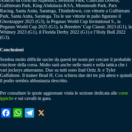
Abarrio ha corso ad Aqueduct, Belmont Park, Churchill Downs,
Gulfstream Park, King Abdulaziz-KSA, Monmouth Park, Parx
Racing, Santa Anita, Saratoga, Thistledown, con vittorie a Gulfstream
Park, Santa Anita, Saratoga. Tra le sue vittorie in palio figurano il
Ghostzapper 2025 (G3), la Pegasus World Cup Invitational S., la
Pegasus World Cup 2025 (G1), la Breeders’ Cup Classic 2023 (G1), la
Whitney 2023 (G1), il Florida Derby 2022 (G1) e l’Holy Bull 2022
(G3).
Conclusioni
Sembra molto difficile uscire da questi tre nomi per cercare il probabile
vincitore della corsa. Molto sarà anche nelle mani e nella tattica che i
vari jockeys attueranno. Due su tutti sono Irad Ortiz Jr. e Tyler
Gaffalione. Il trainer Brad H. Cox schiera due dei tre più attesi e quindi
il podio sembra abbastanza descritto.
Per consultare le quote aggiornate visita le sezione dedicata alle
corse
ippiche
e sui cavalli in gara.
Fa
W
Te
X
ce
ha
le
bo
ts
gr