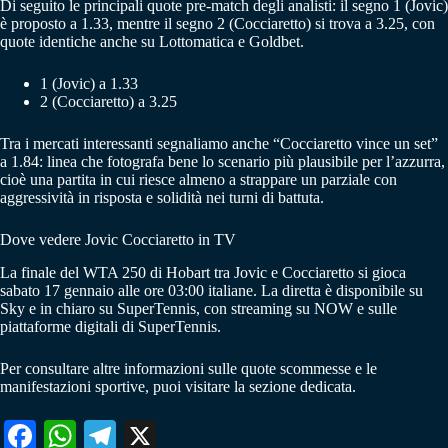
Di seguito le principali quote pre-match degli analisti: il segno 1 (Jovic)
è proposto a 1.33, mentre il segno 2 (Cocciaretto) si trova a 3.25, con
quote identiche anche su Lottomatica e Goldbet.
1 (Jovic) a 1.33
2 (Cocciaretto) a 3.25
Tra i mercati interessanti segnaliamo anche “Cocciaretto vince un set”
a 1.84: linea che fotografa bene lo scenario più plausibile per l’azzurra,
cioè una partita in cui riesce almeno a strappare un parziale con
aggressività in risposta e solidità nei turni di battuta.
Dove vedere Jovic Cocciaretto in TV
La finale del WTA 250 di Hobart tra Jovic e Cocciaretto si gioca
sabato 17 gennaio alle ore 03:00 italiane. La diretta è disponibile su
Sky e in chiaro su SuperTennis, con streaming su NOW e sulle
piattaforme digitali di SuperTennis.
Per consultare altre informazioni sulle quote scommesse e le
manifestazioni sportive, puoi visitare la sezione dedicata.
Fa
W
Te
X