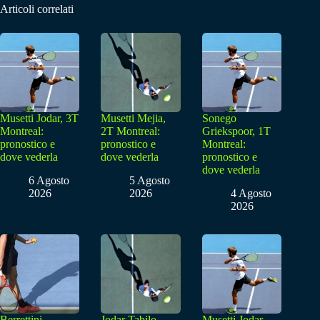
Articoli correlati
Musetti Jodar, 3T
Musetti Mejia,
Sonego
Montreal:
2T Montreal:
Griekspoor, 1T
pronostico e
pronostico e
Montreal:
dove vederla
dove vederla
pronostico e
dove vederla
6 Agosto
5 Agosto
2026
2026
4 Agosto
2026
Berrettini
Jodar Tabilo,
Musetti Jodar,