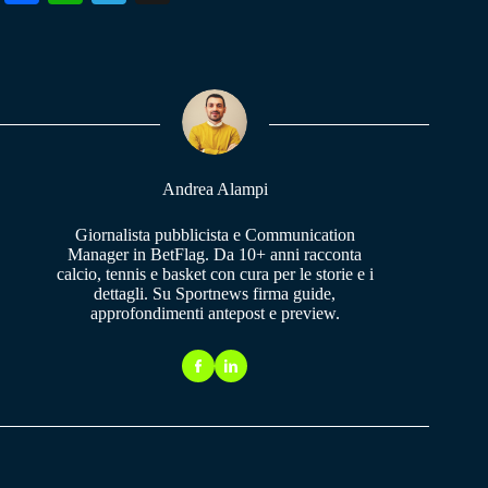
ce
ha
le
bo
ts
gr
ok
A
a
pp
m
Andrea Alampi
Giornalista pubblicista e Communication
Manager in BetFlag. Da 10+ anni racconta
calcio, tennis e basket con cura per le storie e i
dettagli. Su Sportnews firma guide,
approfondimenti antepost e preview.