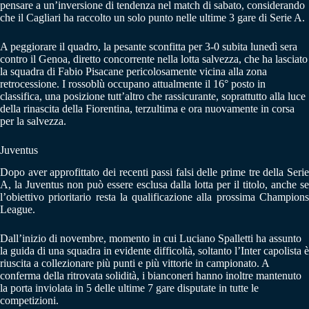
pensare a un’inversione di tendenza nel match di sabato, considerando
che il Cagliari ha raccolto un solo punto nelle ultime 3 gare di Serie A.
A peggiorare il quadro, la pesante sconfitta per 3-0 subita lunedì sera
contro il Genoa, diretto concorrente nella lotta salvezza, che ha lasciato
la squadra di Fabio Pisacane pericolosamente vicina alla zona
retrocessione. I rossoblù occupano attualmente il 16° posto in
classifica, una posizione tutt’altro che rassicurante, soprattutto alla luce
della rinascita della Fiorentina, terzultima e ora nuovamente in corsa
per la salvezza.
Juventus
Dopo aver approfittato dei recenti passi falsi delle prime tre della Serie
A, la Juventus non può essere esclusa dalla lotta per il titolo, anche se
l’obiettivo prioritario resta la qualificazione alla prossima Champions
League.
Dall’inizio di novembre, momento in cui Luciano Spalletti ha assunto
la guida di una squadra in evidente difficoltà, soltanto l’Inter capolista è
riuscita a collezionare più punti e più vittorie in campionato. A
conferma della ritrovata solidità, i bianconeri hanno inoltre mantenuto
la porta inviolata in 5 delle ultime 7 gare disputate in tutte le
competizioni.