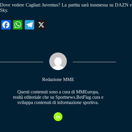
Dove vedere Cagliari Juventus? La partita sarà trasmessa su DAZN e
Sky.
Fa
W
Te
X
ce
ha
le
bo
ts
gr
ok
A
a
pp
m
Redazione MME
Questi contenuti sono a cura di MMEuropa,
realtà editoriale che su Sportnews.BetFlag cura e
sviluppa contenuti di informazione sportiva.