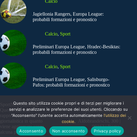
Calcio
Jagiellonia Rangers, Europa League:
probabili formazioni e pronostico
Calcio
,
Sport
Preliminari Europa League, Hradec-Besiktas:
probabili formazioni e pronostico
Calcio
,
Sport
Preliminari Europa League, Salisburgo-
Pafos: probabili formazioni e pronostico
Questo sito utilizza cookie propri e di terzi per migliorare i
SportNews.BetFlag -
Copyright © 2025
servizi e analizzare le preferenze dei suoi utenti. Cliccando su
Questo sito non
SportNews BetFlag
"Acconsento" l'utente accetta automaticamente
l'utilizzo dei
rappresenta una testata
Sede Legale: Via degli
giornalistica in quanto
Aldobrandeschi, 300 |
cookie.
viene aggiornato senza
00163 | Roma
Acconsento
Non acconsento
Privacy policy
alcuna periodicità