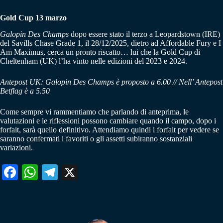
Gold Cup 13 marzo
Galopin Des Champs
dopo essere stato il terzo a Leopardstown (IRE)
del Savills Chase Grade 1, il 28/12/2025, dietro ad Affordable Fury e I
Am Maximus, cerca un pronto riscatto… lui che la Gold Cup di
Cheltenham (UK) l’ha vinto nelle edizioni del 2023 e 2024.
Antepost UK: Galopin Des Champs è proposto a 6.00 // Nell’ Antepost
Betflag è a 5.50
Come sempre vi rammentiamo che parlando di anteprima, le
valutazioni e le riflessioni possono cambiare quando il campo, dopo i
forfait, sarà quello definitivo. Attendiamo quindi i forfait per vedere se
saranno confermati i favoriti o gli assetti subiranno sostanziali
variazioni.
Fa
W
Te
X
ce
ha
le
bo
ts
gr
ok
A
a