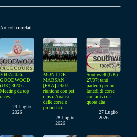
Articoli correlati
30/07/2026:
MONT DE
Southwell (UK)
GOODWOOD
MARSAN
27/07: tanti
(UK) 30/07:
[FRA] 29/07:
partenti per un
Meeting da top
riunione con psi
lunedì di corse
races
e psa. Analisi
con arrivi da
delle corse e
quota alta
29 Luglio
pronostici.
2026
27 Luglio
28 Luglio
2026
2026