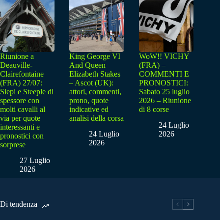
Riunione a
King George VI
WoW!! VICHY
Deauville-
And Queen
(FRA) –
Clairefontaine
Elizabeth Stakes
COMMENTI E
(FRA) 27/07:
– Ascot (UK):
PRONOSTICI:
Siepi e Steeple di
attori, commenti,
Sabato 25 luglio
spessore con
prono, quote
2026 – Riunione
molti cavalli al
indicative ed
di 8 corse
via per quote
analisi della corsa
24 Luglio
interessanti e
24 Luglio
2026
pronostici con
2026
sorprese
27 Luglio
2026
Di tendenza