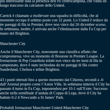
più interessante data la presenza dell’ex centrocampista, che vanta un
lungo trascorso da calciatore dello United.
Carrick è chiamato a risollevare una squadra in difficoltà, che al
momento occupa il settimo posto con 32 punti. Lo United è reduce da
tre pareggi di fila in Premier, dove non vince dal 26 dicembre scorso.
In settimana, inoltre, è arrivata anche l’eliminazione dalla Fa Cup per
mano del Brighton.
Manchester City
Anche il Manchester City, nonostante una classifica affatto che
compromessa, vive un momento di flessione in Premier League. La
formazione di Pep Guardiola infatti non vince da tre turni di fila in
campionato, dove è stato inchiodata da tre pareggi di fila contro
Sunderland, Chelsea e infine Brighton.
43 i punti ottenuti fino a questo momento dai Citizens, secondi a -6
dall’Arsenal proprio come l’Aston Villa. In settimana tuttavia il City ha
passato il turno in Fa Cup, imponendosi per 10-1 sull’Exter. Successo
anche nella semifinale d’andata di Coppa di Lega, dove il City ha
battuto 0-2 il Newcastle a St James’ Park.
Probabili formazioni Manchester United-Manchester City