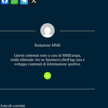
Fa
W
Te
X
ce
ha
le
bo
ts
gr
ok
A
a
pp
m
Redazione MME
Questi contenuti sono a cura di MMEuropa,
realtà editoriale che su Sportnews.BetFlag cura e
sviluppa contenuti di informazione sportiva.
Articoli correlati