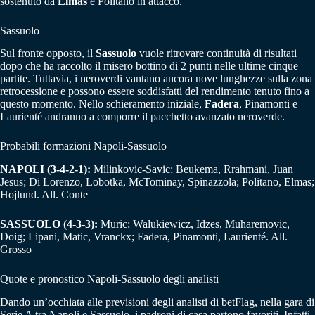
sostenuto da
Elmas
e Politano in attacco.
Sassuolo
Sul fronte opposto, il
Sassuolo
vuole ritrovare continuità di risultati
dopo che ha raccolto il misero bottino di 2 punti nelle ultime cinque
partite. Tuttavia, i neroverdi vantano ancora nove lunghezze sulla zona
retrocessione e possono essere soddisfatti del rendimento tenuto fino a
questo momento. Nello schieramento iniziale,
Fadera
, Pinamonti e
Laurienté andranno a comporre il pacchetto avanzato neroverde.
Probabili formazioni Napoli-Sassuolo
NAPOLI (3-4-2-1):
Milinkovic-Savic; Beukema, Rrahmani, Juan
Jesus; Di Lorenzo, Lobotka, McTominay, Spinazzola; Politano, Elmas;
Hojlund. All. Conte
SASSUOLO (4-3-3):
Muric; Walukiewicz, Idzes, Muharemovic,
Doig; Lipani, Matic, Vranckx; Fadera, Pinamonti, Laurienté. All.
Grosso
Quote e pronostico Napoli-Sassuolo degli analisti
Dando un’occhiata alle previsioni degli analisti di betFlag, nella gara di
Serie A tra Napoli e Sassuolo, i padroni di casa partono favoriti. Infatti,