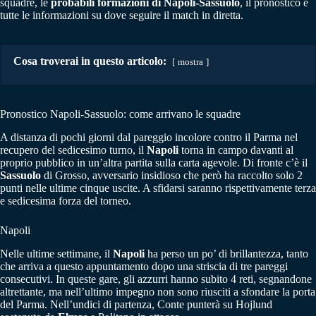
squadre, le
probabili formazioni di Napoli-Sassuolo
, il pronostico e
tutte le informazioni su dove seguire il match in diretta.
Cosa troverai in questo articolo:
mostra
Pronostico Napoli-Sassuolo: come arrivano le squadre
A distanza di pochi giorni dal pareggio incolore contro il Parma nel
recupero del sedicesimo turno, il
Napoli
torna in campo davanti al
proprio pubblico in un’altra partita sulla carta agevole. Di fronte c’è il
Sassuolo
di Grosso, avversario insidioso che però ha raccolto solo 2
punti nelle ultime cinque uscite. A sfidarsi saranno rispettivamente terza
e sedicesima forza del torneo.
Napoli
Nelle ultime settimane, il
Napoli
ha perso un po’ di brillantezza, tanto
che arriva a questo appuntamento dopo una striscia di tre pareggi
consecutivi. In queste gare, gli azzurri hanno subito 4 reti, segnandone
altrettante, ma nell’ultimo impegno non sono riusciti a sfondare la porta
del Parma. Nell’undici di partenza, Conte punterà su Hojlund