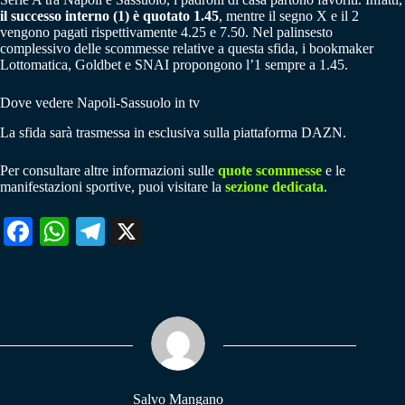
il successo interno (1) è quotato 1.45
, mentre il segno X e il 2
vengono pagati rispettivamente 4.25 e 7.50. Nel palinsesto
complessivo delle scommesse relative a questa sfida, i bookmaker
Lottomatica, Goldbet e SNAI propongono l’1 sempre a 1.45.
Dove vedere Napoli-Sassuolo in tv
La sfida sarà trasmessa in esclusiva sulla piattaforma DAZN.
Per consultare altre informazioni sulle
quote scommesse
e le
manifestazioni sportive, puoi visitare la
sezione dedicata
.
Fa
W
Te
X
ce
ha
le
bo
ts
gr
ok
A
a
pp
m
Salvo Mangano