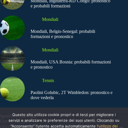
Mondiali, Inghilterra-RD Congo: pronostico
e probabili formazioni
Mondiali
Mondiali, Belgio-Senegal: probabili
formazioni e pronostico
Mondiali
Mondiali, USA Bosnia: probabili formazioni
e pronostico
Tennis
Paolini Golubic, 2T Wimbledon: pronostico e
dove vederla
Questo sito utilizza cookie propri e di terzi per migliorare i
SportNews.BetFlag -
Copyright © 2025
servizi e analizzare le preferenze dei suoi utenti. Cliccando su
Questo sito non
SportNews BetFlag
"Acconsento" l'utente accetta automaticamente
l'utilizzo dei
rappresenta una testata
Sede Legale: Via degli