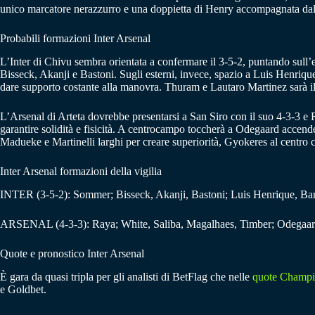
unico marcatore nerazzurro e una doppietta di Henry accompagnata dall
Probabili formazioni Inter Arsenal
L’Inter di Chivu sembra orientata a confermare il 3-5-2, puntando sull’e
Bisseck, Akanji e Bastoni. Sugli esterni, invece, spazio a Luis Henrique 
dare supporto costante alla manovra. Thuram e Lautaro Martinez sarà i
L’Arsenal di Arteta dovrebbe presentarsi a San Siro con il suo 4-3-3 e R
garantire solidità e fisicità. A centrocampo toccherà a Odegaard accende
Madueke e Martinelli larghi per creare superiorità, Gyokeres al centro
Inter Arsenal formazioni della vigilia
INTER (3-5-2): Sommer; Bisseck, Akanji, Bastoni; Luis Henrique, Bare
ARSENAL (4-3-3): Raya; White, Saliba, Magalhaes, Timber; Odegaard,
Quote e pronostico Inter Arsenal
È gara da quasi tripla per gli analisti di BetFlag che nelle
quote Champi
e Goldbet.