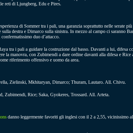
e reti di Ljungberg, Edu e Pires.
sperienza di Sommer tra i pali, una garanzia soprattutto nelle serate più
sulla destra e Dimarco sulla sinistra. In mezzo al campo ci saranno Barel
l confermatissimo duo d’attacco.
aya tra i pali a guidare la costruzione dal basso. Davanti a lui, difesa 
re la manovra, con Zubimendi a dare ordine davanti alla difesa e Rice a 
 come riferimento offensivo e uomo da area.
lla, Zielinski, Mkhitaryan, Dimarco; Thuram, Lautaro. All. Chivu.
 Zubimendi, Rice; Saka, Gyokeres, Trossard. All. Arteta.
ons
danno leggermente favoriti gli inglesi con il 2 a 2,55, vicinissimo 