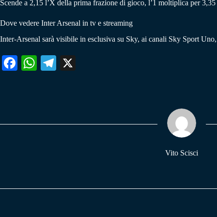
Scende a 2,15 l’X della prima frazione di gioco, l’1 moltiplica per 3,35 e
Dove vedere Inter Arsenal in tv e streaming
Inter-Arsenal sarà visibile in esclusiva su Sky, ai canali Sky Sport Un
Fa
W
Te
X
ce
ha
le
bo
ts
gr
ok
A
a
pp
m
Vito Scisci