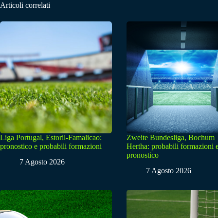
Articoli correlati
Liga Portugal, Estoril-Famalicao:
Zweite Bundesliga, Bochum
pronostico e probabili formazioni
Hertha: probabili formazioni 
pronostico
7 Agosto 2026
7 Agosto 2026