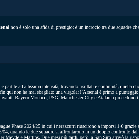
senal
non è solo una sfida di prestigio: è un incrocio tra due squadre c
e partite ad altissima intensità, trovando risultati e continuità, quella c
 fin qui non ha mai sbagliato una virgola: l’Arsenal è primo a punteggio p
a davanti: Bayern Monaco, PSG, Manchester City e Atalanta precedono i ne
ague Phase 2024/25 in cui i nerazzurri riuscirono a imporsi 1-0 grazie al
3/04, quando le due squadre si affrontarono in un doppio confronto dai 
r Meyde e Martins. Due mesi più tardi, però, a San Siro arrivò la rispos