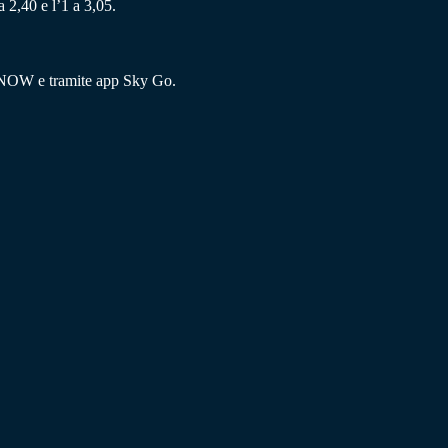
a 2,40 e l’1 a 3,05.
su NOW e tramite app Sky Go.