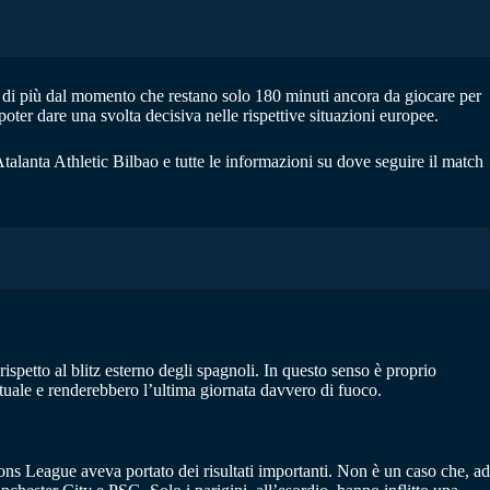
mpre di più dal momento che restano solo 180 minuti ancora da giocare per
er dare una svolta decisiva nelle rispettive situazioni europee.
talanta Athletic Bilbao e tutte le informazioni su dove seguire il match
ispetto al blitz esterno degli spagnoli. In questo senso è proprio
ttuale e renderebbero l’ultima giornata davvero di fuoco.
ns League aveva portato dei risultati importanti. Non è un caso che, ad