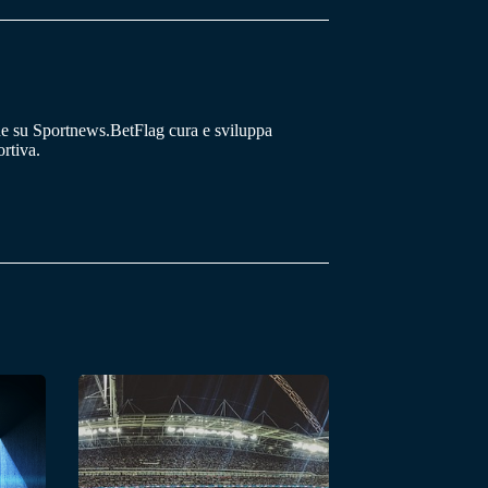
he su Sportnews.BetFlag cura e sviluppa
rtiva.