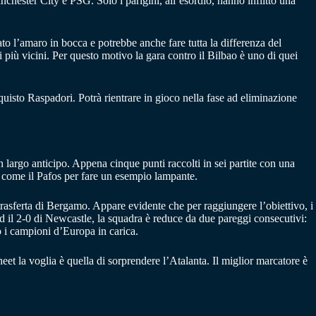
chester City e PSG. Solo i parigini, all’esordio, hanno inflitto una
o l’amaro in bocca e potrebbe anche fare tutta la differenza del
 più vicini. Per questo motivo la gara contro il Bilbao è uno di quei
uisto Raspadori. Potrà rientrare in gioco nella fase ad eliminazione
n largo anticipo. Appena cinque punti raccolti in sei partite con una
 come il Pafos per fare un esempio lampante.
trasferta di Bergamo. Appare evidente che per raggiungere l’obiettivo, i
 il 2-0 di Newcastle, la squadra è reduce da due pareggi consecutivi:
 i campioni d’Europa in carica.
heet la voglia è quella di sorprendere l’Atalanta. Il miglior marcatore è