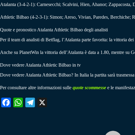
Atalanta (3-4-2-1): Carnesecchi; Scalvini, Hien, Ahanor; Zappacosta,
Athletic Bilbao (4-2-3-1): Simon; Areso, Vivian, Paredes, Berchiche; R
Quote e pronostico Atalanta Athletic Bilbao degli analisti
Per il team di analisti di Betflag, l’Atalanta parte favorita: la vittoria
Anche su PlanetWin la vittoria dell’Atalanta è data a 1.80, mentre su G
Dove vedere Atalanta Athletic Bilbao in tv
Dove vedere Atalanta Athletic Bilbao? In Italia la partita sarà trasmessa
Per consultare altre informazioni sulle
quote scommesse
e le manifestaz
Fa
W
Te
X
ce
ha
le
bo
ts
gr
ok
A
a