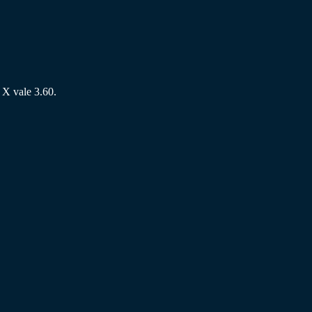
o X vale 3.60.