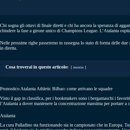
Chi sogna gli ottavi di finale diretti e chi ha ancora la speranza di agg
chiudere la fase a girone unico di Champions League. L’Atalanta ospita 
Nelle prossime righe passeremo in rassegna lo stato di forma delle due s
in diretta.
Cosa troverai in questo articolo:
mostra
Pronostico Atalanta Athletic Bilbao: come arrivano le squadre
Visto il gap in classifica, per i bookmakers sono i bergamaschi i favoriti
l’Atalanta a dover mantenere la concentrazione massima per portare a ca
Atalanta
La cura Palladino sta funzionando sia in campionato che in Europa. Tutt