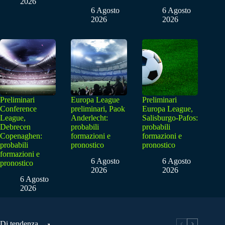
2026
6 Agosto
6 Agosto
2026
2026
Preliminari
Europa League
Preliminari
Conference
preliminari, Paok
Europa League,
League,
Anderlecht:
Salisburgo-Pafos:
Debrecen
probabili
probabili
Copenaghen:
formazioni e
formazioni e
probabili
pronostico
pronostico
formazioni e
6 Agosto
6 Agosto
pronostico
2026
2026
6 Agosto
2026
Di tendenza