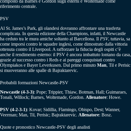
composto da Barnes e Gordon sugli esterni e Woltemade come
riferimento centrale.
PSV
Al St. James’s Park, gli olandesi dovranno affrontare una trasferta
complicata. In questa edizione della Champions, infatti, il Newcastle
ha ceduto tra le mura amiche soltanto al Barcellona. Il
PSV
, tuttavia, sa
come imporsi contro le squadre inglesi, come dimostrato dalla vittoria
ottenuta contro il Liverpool. A rafforzare la fiducia degli ospiti c’è
anche il rendimento esterno: il PSV è ancora imbattuto lontano da casa,
grazie al successo contro i Reds e ai pareggi conquistati contro
Olympiakos e Bayer Leverkusen. Dal primo minuto
Man
, Til e Perisic
si muoveranno alle spalle di Bajraktarevic.
Probabili formazioni Newcastle-PSV
Newcastle (4-3-3)
: Pope; Trippier, Thiaw, Botman, Hall; Guimaraes,
Tonali, Willock; Barnes, Woltemade, Gordon.
Allenatore
: Howe.
PSV (4-2-3-1)
: Kovar; Sidillia, Flamingo, Obispo, Dest; Wanner,
Veerman; Man, Til, Perisic; Bajraktarevic.
Allenatore
: Bosz.
Quote e pronostico Newcastle-PSV degli analisti