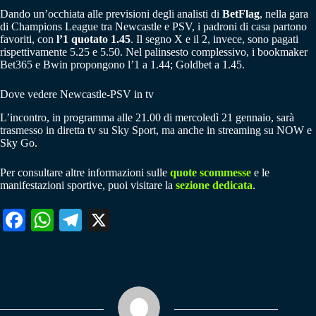
Dando un’occhiata alle previsioni degli analisti di
BetFlag
, nella gara
di Champions League tra Newcastle e PSV, i padroni di casa partono
favoriti, con
l’1 quotato 1.45
. Il segno X e il 2, invece, sono pagati
rispettivamente 5.25 e 5.50. Nel palinsesto complessivo, i bookmaker
Bet365 e Bwin propongono l’1 a 1.44; Goldbet a 1.45.
Dove vedere Newcastle-PSV in tv
L’incontro, in programma alle 21.00 di mercoledì 21 gennaio, sarà
trasmesso in diretta tv su Sky Sport, ma anche in streaming su NOW e
Sky Go.
Per consultare altre informazioni sulle
quote scommesse
e le
manifestazioni sportive, puoi visitare la
sezione dedicata
.
Fa
W
Te
X
ce
ha
le
bo
ts
gr
ok
A
a
pp
m