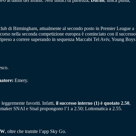
 4-0 ai danni del Brann. Nell’undici di partenza,
Duran
, unica punta,
Il club di Birmingham, attualmente al secondo posto in Premier League a
 percorso nella seconda competizione europea è cominciato con il successo
ipreso a correre superando in sequenza Maccabi Tel Aviv, Young Boys
sco.
natore:
Emery.
leggermente favoriti. Infatti,
il successo interno (1) è quotato 2.50
,
ookmaker SNAI e Sisal propongono l’1 a 2.50; Lottomatica a 2.55.
OW
, oltre che tramite l’app Sky Go.