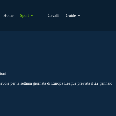
Home
Sport
Cavalli
Guide
ioni
evole per la settima giornata di Europa League prevista il 22 gennaio.