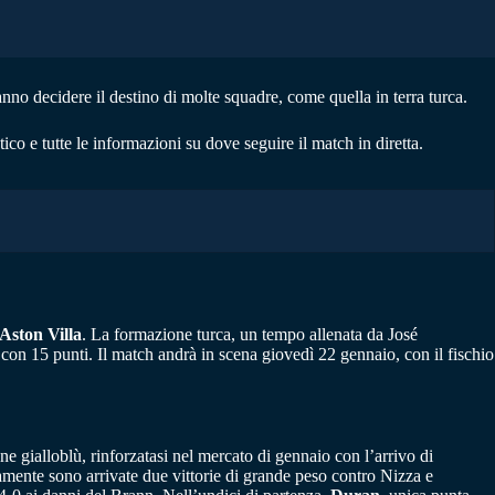
no decidere il destino di molte squadre, come quella in terra turca.
tico e tutte le informazioni su dove seguire il match in diretta.
Aston Villa
. La formazione turca, un tempo allenata da José
con 15 punti. Il match andrà in scena giovedì 22 gennaio, con il fischio
one gialloblù, rinforzatasi nel mercato di gennaio con l’arrivo di
mente sono arrivate due vittorie di grande peso contro Nizza e