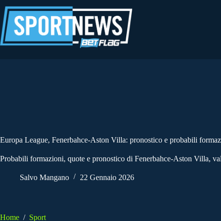
Salta
al
contenuto
Europa League, Fenerbahce-Aston Villa: pronostico e probabili formaz
Probabili formazioni, quote e pronostico di Fenerbahce-Aston Villa, val
Salvo Mangano
22 Gennaio 2026
Home
/
Sport