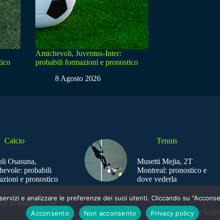
Amichevoli, Juventus-Inter:
tico
probabili formazioni e pronostico
8 Agosto 2026
Calcio
Tennis
li Osasuna,
Musetti Mejia, 2T
hevole: probabili
Montreal: pronostico e
azioni e pronostico
dove vederla
e i servizi e analizzare le preferenze dei suoi utenti. Cliccando su "Acco
ica in quanto viene
Sede Legal
Acconsento
Non acconsento
Privacy policy